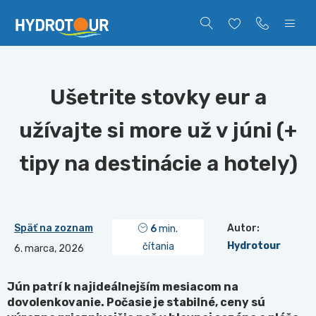
Ušetrite stovky eur a
užívajte si more už v júni (+
tipy na destinácie a hotely)
Späť na zoznam
Autor:
6
min.
Hydrotour
čítania
6. marca, 2026
Jún patrí k najideálnejším mesiacom na
dovolenkovanie. Počasie je stabiln
é, ceny sú