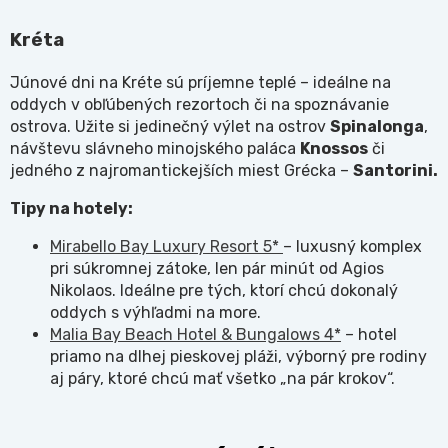
Kréta
Júnové dni na Kréte sú príjemne teplé – ideálne na
oddych v obľúbených rezortoch či na spoznávanie
ostrova. Užite si jedinečný výlet na ostrov
Spinalonga
,
návštevu slávneho minojského paláca
Knossos
či
jedného z najromantickejších miest Grécka –
Santorini.
Tipy na hotely:
Mirabello Bay Luxury Resort 5*
– luxusný komplex
pri súkromnej zátoke, len pár minút od Agios
Nikolaos. Ideálne pre tých, ktorí chcú dokonalý
oddych s výhľadmi na more.
Malia Bay Beach Hotel & Bungalows 4*
– hotel
priamo na dlhej pieskovej pláži, výborný pre rodiny
aj páry, ktoré chcú mať všetko „na pár krokov“.