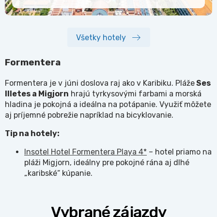
Všetky hotely
Formentera
Formentera je v júni doslova raj ako v Karibiku. Pláže
Ses
Illetes a Migjorn
hrajú tyrkysovými farbami a morská
hladina je pokojná a ideálna na potápanie. Využiť môžete
aj príjemné pobrežie napríklad na bicyklovanie.
Tip na hotely:
Insotel Hotel Formentera Playa 4*
– hotel priamo na
pláži Migjorn, ideálny pre pokojné rána aj dlhé
„karibské“ kúpanie.
Vybrané zájazdy