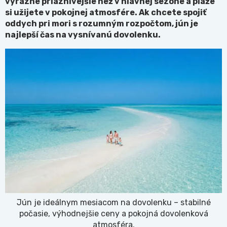
výrazne priaznivejš
ie než v hlavnej sez
óne a pláže
si užijete v pokojnej atmosfére. Ak chcete spojiť
oddych pri mori s rozumným rozpočtom, jún je
najlepší čas na vysní
vanú dovolenku.
Jún je ideálnym mesiacom na dovolenku – stabilné
počasie, výhodnejšie ceny a pokojná dovolenková
atmosféra.