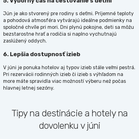
5. Výborný čas na cestovanie s deťmi
Jún je ako stvorený pre rodiny s deťmi. Príjemné teploty
a pohodová atmosféra vytvárajú ideálne podmienky na
spoločné chvíle pri mori. Dni plynú pokojne, deti sa môžu
bezstarostne hrať a rodičia si naplno vychutnajú
zaslúžený oddych.
6. Lepšia dostupnosť izieb
V júni je ponuka hotelov aj typov izieb stále veľmi pestrá.
Pri rezervácii rodinných izieb či izieb s výhľadom na
more máte spravidla viac možností výberu než počas
hlavnej letnej sezóny.
Tipy na destinácie a hotely na
dovolenku v júni