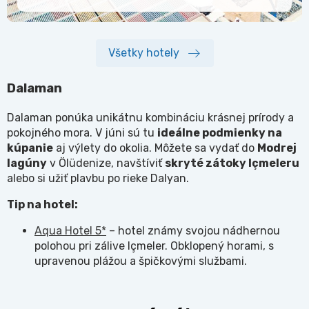
Všetky hotely
Dalaman
Dalaman ponúka unikátnu kombináciu krásnej prírody a
pokojného mora. V júni sú tu
ideálne podmienky na
kúpanie
aj výlety do okolia. Môžete sa vydať do
Modrej
lagúny
v Ölüdenize, navštíviť
skryt
é zátoky Içmeleru
alebo si užiť plavbu po rieke Dalyan.
Tip na hotel:
Aqua Hotel 5*
– hotel známy svojou nádhernou
polohou pri zálive Içmeler. Obklopený horami, s
upravenou plážou a špičkovými službami.