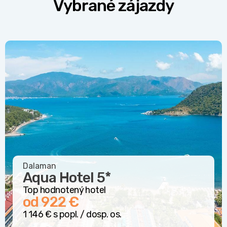
Vybrané zájazdy
Dalaman
Aqua Hotel
5*
Top hodnotený hotel
od 922 €
1 146 € s popl. / dosp. os.