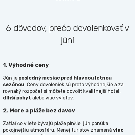
6 dôvodov, prečo dovolenkovať v
júni
1. Výhodné ceny
Jún je
posledný mesiac pred hlavnou letnou
sez
ó
nou
. Ceny dovoleniek sú preto výhodnejšie a za
rovnaký rozpočet si môžete dovoliť kvalitnejší hotel,
dlhší pobyt
alebo viac výletov.
2. More a pláže bez davov
Zatiaľ čo v lete bývajú pláže plnšie, jún ponúka
pokojnejšiu atmosféru. Menej turistov znamená
viac