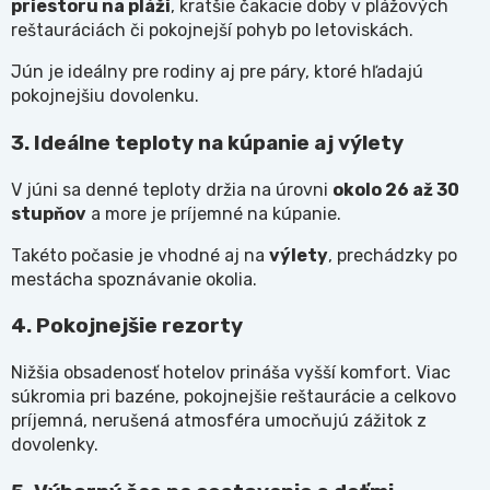
priestoru na pláži
, kratšie čakacie doby v plážových
reštauráciách či pokojnejší pohyb po letoviskách.
Jún je ideálny pre rodiny aj pre páry, ktoré hľadajú
pokojnejšiu dovolenku.
3. Ideálne teploty na kúpanie aj výlety
V júni sa denné teploty držia na úrovni
okolo 26 až 30
stupňov
a more je príjemné na kúpanie.
Takéto počasie je vhodné aj na
výlety
, prechádzky po
mestácha spoznávanie okolia.
4. Pokojnejšie rezorty
Nižšia obsadenosť hotelov prináša vyšší komfort. Viac
súkromia pri bazéne, pokojnejšie reštaurácie a celkovo
príjemná, nerušená atmosféra umocňujú zážitok z
dovolenky.