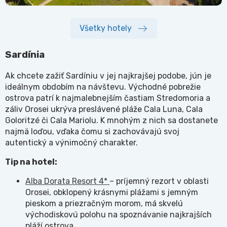
Všetky hotely
Sardínia
Ak chcete zažiť Sardíniu v jej najkrajšej podobe, jún je
ideálnym obdobím na návštevu. Východné pobrežie
ostrova patrí k najmalebnejším častiam Stredomoria a
záliv Orosei ukrýva preslávené pláže Cala Luna, Cala
Goloritzé či Cala Mariolu. K mnohým z nich sa dostanete
najmä loďou, vďaka čomu si zachovávajú svoj
autentický a výnimočný charakter.
Tip na hotel:
Alba Dorata Resort 4*
– príjemný rezort v oblasti
Orosei, obklopený krásnymi plážami s jemným
pieskom a priezračným morom, má skvelú
východiskovú polohu na spoznávanie najkrajších
pláží ostrova.