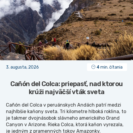
3. augusta, 2026
4
min. čítania
Cañón del Colca: priepasť, nad ktorou
krúži najväčší vták sveta
Cañón del Colca v peruánskych Andách patrí medzi
najhlbšie kaňony sveta. Tri kilometre hlboká roklina, to
je takmer dvojnásobok slávneho amerického Grand
Canyon v Arizone. Rieka Colca, ktorá kaňon vyrezala,
je jedným z pramenných tokov Amazonky.