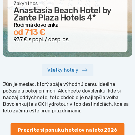
Zakynthos
Anastasia Beach Hotel by
Zante Plaza Hotels
4*
Rodinná dovolenka
od 713 €
937 € s popl. / dosp. os.
Všetky hotely
Jún je mesiac, ktorý spája výhodnú cenu, ideálne
počasie a pokoj pri mori. Ak chcete dovolenku, kde si
naozaj oddýchnete, toto obdobie je najlepšia voľba.
Dovolenkujte s CK Hydrotour v top destináciách, kde sa
leto začína ešte pred prázdninami.
Prezrite si ponuku hotelov na leto 2026