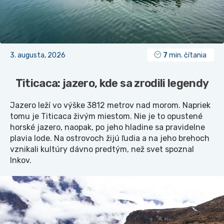
3. augusta, 2026
7
min. čítania
Titicaca: jazero, kde sa zrodili legendy
Jazero leží vo výške 3812 metrov nad morom. Napriek
tomu je Titicaca živým miestom. Nie je to opustené
horské jazero, naopak, po jeho hladine sa pravidelne
plavia lode. Na ostrovoch žijú ľudia a na jeho brehoch
vznikali kultúry dávno predtým, než svet spoznal
Inkov.