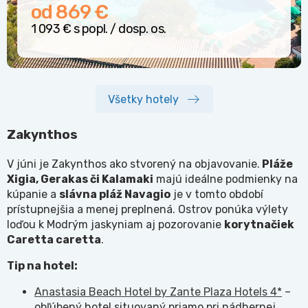
od 869 €
1 093 € s popl. / dosp. os.
Všetky hotely
Zakynthos
V júni je Zakynthos ako stvorený na objavovanie.
Pláž
e
Xigia, Gerakas či Kalamaki
majú ideálne podmienky na
kúpanie a
slávna pláž
Navagio
je v tomto období
prístupnejšia a menej preplnená. Ostrov ponúka výlety
loďou k Modrým jaskyniam aj pozorovanie
korytnač
iek
Caretta caretta
.
Tip na hotel:
Anastasia Beach Hotel by Zante Plaza Hotels 4*
–
obľúbený hotel situovaný priamo pri nádhernej