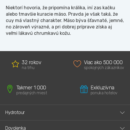
Niektorí hovoria, že pripomína králika, iní zas kačku
alebo tmavšie kuracie mäso. Pravda je však taká, že
cuy má vlastný charakter. Mäso býva šťavnaté, jemné,
no zároveň výrazné, a pri dobrej príprave získa aj
veľmi lákavú chrumkavú kožu.
32 rokov
Viac ako 500 000
na trhu
spokojných zákazníkov
Takmer 1 000
Exkluzívna
predajných miest
ponuka hotelov
Hydrotour
Dovolenka