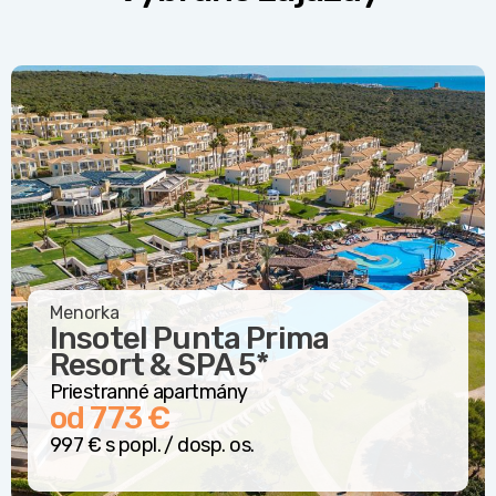
Menorka
Insotel Punta Prima
Resort & SPA
5*
Priestranné apartmány
od 773 €
997 € s popl. / dosp. os.