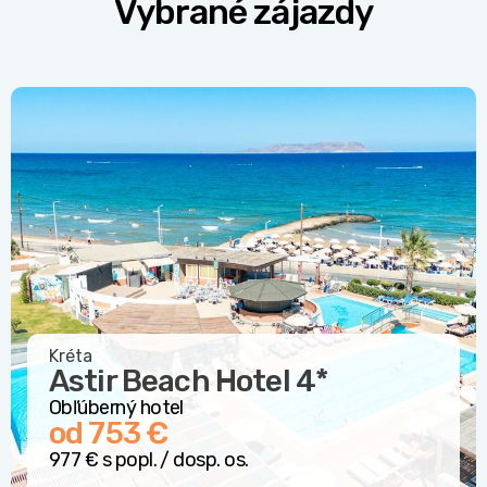
Vybrané zájazdy
Kréta
Astir Beach Hotel
4*
Obľúberný hotel
od 753 €
977 € s popl. / dosp. os.