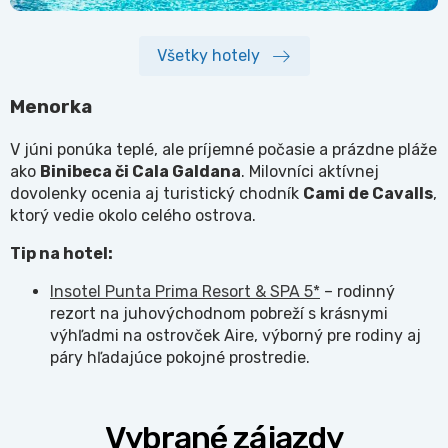
Všetky hotely
Menorka
V júni ponúka teplé, ale príjemné počasie a prázdne pláže
ako
Binibeca č
i Cala Galdana
. Milovníci aktívnej
dovolenky ocenia aj turistický chodník
Cami de Cavalls
,
ktorý vedie okolo celého ostrova.
Tip na hotel:
Insotel Punta Prima Resort & SPA 5*
– rodinný
rezort na juhovýchodnom pobreží s krásnymi
výhľadmi na ostrovček Aire, výborný pre rodiny aj
páry hľadajúce pokojné prostredie.
Vybrané zájazdy