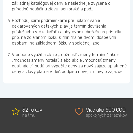
základnej katalógovej ceny a následne je zvýšená o
prípadnú paušálnu zľavu (seniorská a pod.).
Rozhodujúcimi podmienkami pre uplatňovanie
deklarovaných detských zliav je termín dovŕšenia
príslušného veku dieťaťa a ubytovanie dieťaťa na prístelke,
príp. na zdieľanom lôžku s minimálne dvomi dospelými
osobami na základnom lôžku v spoločnej izbe.
V prípade využitia akcie „možnosť zmeny termínu“, akcie
„možnosť zmeny hotela“, alebo akcie „možnosť zmeny
destinácie“, budú pri výpočte ceny za nový zájazd uplatnené
ceny a zľavy platné v deň podpisu novej zmluvy o zájazde.
32 rokov
Viac ako 500 000
na trhu
spokojných zákazníkov