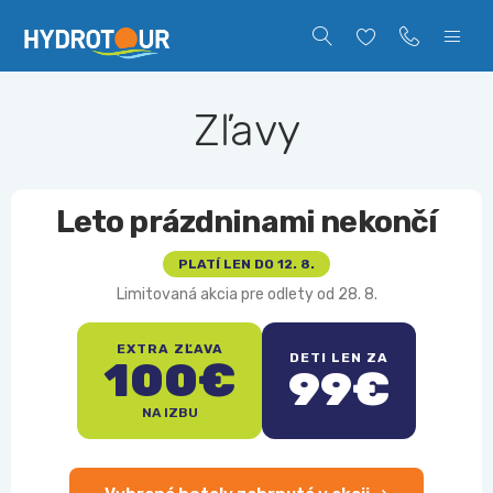
Zľavy
Leto prázdninami nekončí
PLATÍ LEN DO 12. 8.
Limitovaná akcia pre odlety od 28. 8.
EXTRA ZĽAVA
DETI LEN ZA
100€
99€
NA IZBU