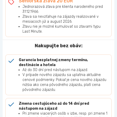
Seniorská zľava 20 EUR
Jednorazová zľava pre klienta narodeného pred
31.12.1966.
Zľava sa nevzťahuje na zájazdy realizované v
mesiacoch júl a august 2026.
Zľavu nie je možné kumulovať so zľavami typu
Last Minute.
Nakupujte bez obáv:
Garancia bezplatnej zmeny termínu,
destinácie a hotela
Až do 30 dní pred nástupom na zájazd.
V prípade nového zájazdu sa uplatnia aktuálne
cenové podmienky. Pokiaľ je cena nového zájazdu
nižšia ako cena pôvodného zájazdu, platí cena
pôvodného zájazdu.
Zmena cestujúceho až do 14 dní pred
nástupom na zájazd
Pri zmene viacerých osôb v izbe, resp. pri zmene 1