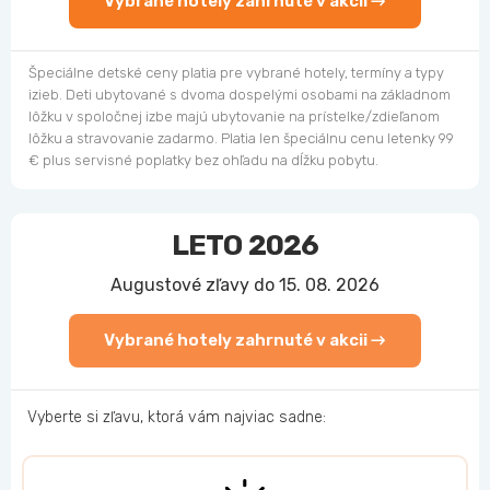
Vybrané hotely zahrnuté v akcii →
Špeciálne detské ceny platia pre vybrané hotely, termíny a typy
izieb. Deti ubytované s dvoma dospelými osobami na základnom
lôžku v spoločnej izbe majú ubytovanie na prístelke/zdieľanom
lôžku a stravovanie zadarmo. Platia len špeciálnu cenu letenky 99
€ plus servisné poplatky bez ohľadu na dĺžku pobytu.
LETO 2026
Augustové zľavy do 15. 08. 2026
Vybrané hotely zahrnuté v akcii →
Vyberte si zľavu, ktorá vám najviac sadne: