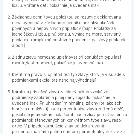
lôžku, vrátane detí, pokiaľ nie je uvedené inak.
Základnou cenníkovou položkou sa rozumie deklarovaná
cena uvedená v základnom cenníku bez akýchkoľvek
povinných a nepovinných príplatkov (napr. Príplatky za
jednolôžkovú izbu, plnú penziu, výhľad na more, servisný
poplatok, komplexné cestovné poistenie, palivový príplatok
a pod.).
Žiadnu zľavu nemožno uplatňovať pri ponukách typu last
minute/last moment, pokiaľ nie je uvedené inak.
Klient má právo si uplatniť ten typ zľavy, ktorý je v súlade s
podmienkami akcie, pre neho najvýhodnejší.
Nárok na príslušnú zľavu za skorý nákup vzniká za
podmienky zaplatenia plnej ceny zájazdu, pokiaľ nie je
uvedené inak. Pri uhradení minimálnej zálohy (pri akciách,
ktoré to umožňujú) bude percentuálna zľava znížená o 5%,
pokiaľ nie je uvedené inak. Kombinácia zliav je možná len za
podmienok stanovených pri konkrétnom type zľavy, resp.
akcie. V prípade kumulácie zliav sa deklarovaná
percentuálna zľava počíta súčtom percentuálnych zliav zo