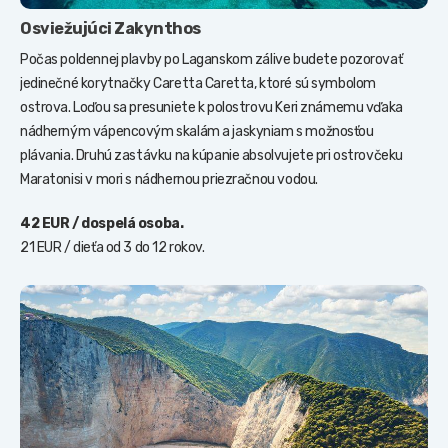
Osviežujúci Zakynthos
Počas poldennej plavby po Laganskom zálive budete pozorovať
jedinečné korytnačky Caretta Caretta, ktoré sú symbolom
ostrova. Loďou sa presuniete k polostrovu Keri známemu vďaka
nádherným vápencovým skalám a jaskyniam s možnosťou
plávania. Druhú zastávku na kúpanie absolvujete pri ostrovčeku
Maratonisi v mori s nádhernou priezračnou vodou.
42 EUR / dospelá osoba.
21 EUR / dieťa od 3 do 12 rokov.