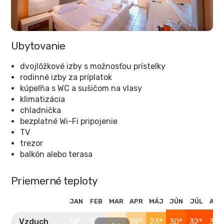
Ubytovanie
dvojlôžkové izby s možnosťou prístelky
rodinné izby za príplatok
kúpeľňa s WC a sušičom na vlasy
klimatizácia
chladnička
bezplatné Wi-Fi pripojenie
TV
trezor
balkón alebo terasa
Priemerné teploty
JAN
FEB
MAR
APR
MÁJ
JÚN
JÚL
AUG
Vzduch
14°
14°
16°
19°
23°
30°
32°
32°