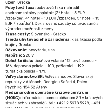
území Grécka
Pobytová taxa:
pobytovú taxu nahradil
environmentálny poplatok: (3* hotel – 5 EUR
/izba/deň, 4* hotel – 10 EUR /izba/deň, 5* hotel – 15
EUR /izba/deň). Deklarované sadzby sú uvádzané s
výhradou možnosti zmeny.
Trasa cesty:
Slovensko - Grécko
Trieda ubytovacieho zariadenia:
klasifikácia podľa
krajiny Grécko
Očkovanie:
nevyžaduje sa
Napätie:
220 V
Dôležité čísla:
tiesňové volanie 112, prvá pomoc –
166, dopravná polícia – 100, požiarnici – 199,
turistická polícia – 171,
Veľvyslanectvo SR:
Veľvyslanectvo Slovenskej
republiky v Aténach, Georgiou Seferi 4, Paleo
Psychiko, 154 52 Atény
Medzinárodné operačné krízové centrum
(MOKC):
informácie a pomoc občanom SR v krízových
situáciách v zahraničí • tel.: +421 2 5978 5978, +421