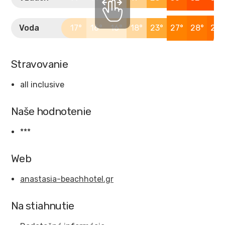
Voda
17°
16°
16°
18°
23°
27°
28°
29°
Stravovanie
all inclusive
Naše hodnotenie
***
Web
anastasia-beachhotel.gr
Na stiahnutie