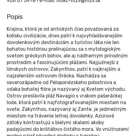
906 07 5978 • e-mail: mokc-mzv@mzv.sk
Popis
Krajina, ktorá je od antických čias považovaná za
kolísku civilizácie, dnes patrí k najvyhľadávanejším
dovolenkovým destináciám a turistov láka nie len
bohatou históriou prelínajúcou sa s mytologickým
svetom gréckych bohov, ale aj nádherným prírodným
prostredím a fascinujúcimi plážami. Najjužnejší z
Iónskych ostrovov, Zakynthos, patrí k najkrajším a
najzelenším ostrovom Grécka. Nachádza sa
severozápadne od Peloponézskeho polostrova a
vďaka bohatej flóre je nazývaný aj Kvetom východu.
Ostrov preslávila pláž Navagio s vrakom pašeráckej
lode, ktorá patrí k najfotografovanejším miestam na
svete. Zakynthos, nazývaný aj Zante, je jedinečným
miestom na trávenie letnej dovolenky. Azúrové
zátoky kontrastujú s bielymi skalami akoby
padajúcimi do krištáľovo čistého mora. Vo vnútrozemí
možno nájsť pôvodné dedinky s typickou