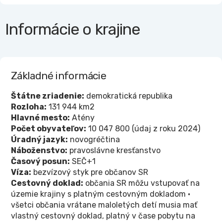
Informácie o krajine
Základné informácie
Štátne zriadenie:
demokratická republika
Rozloha:
131 944 km2
Hlavné mesto:
Atény
Počet obyvateľov:
10 047 800 (údaj z roku 2024)
Úradný jazyk:
novogréčtina
Náboženstvo:
pravoslávne kresťanstvo
Časový posun:
SEČ+1
Víza:
bezvízový styk pre občanov SR
Cestovný doklad:
občania SR môžu vstupovať na
územie krajiny s platným cestovným dokladom •
všetci občania vrátane maloletých detí musia mať
vlastný cestovný doklad, platný v čase pobytu na