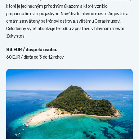
ktoré je jedinečným prírodným úkazom a ktoré vzniklo
prepadnutím stropu jaskyne. Navštívite hlavné mesto Argostoli a
chrám zasvätený patrónovi ostrova, svätému Gerasimusovi.
Celodenný výlet absolvujete loďou z prístavu v hlavnom meste
Zakyntos.
84 EUR / dospelá osoba.
60 EUR / dieťa od 3 do 12 rokov.