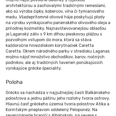
architektúrou a zachovalými tradičnými remeslami,
ako sú výroba čipky, kobercov, vína či tymianového
medu. Všadeprítomné olivové háje poskytujú plody
na výrobu vynikajúceho panenského olivového oleja a
prírodnej kozmetiky. Najnavštevovanejšou oblasťou
je Laganský záliv s 9 km dlhou pieskovou plážou s
pozvoľným vstupom do mora, ktorá sa stáva
každoročne hniezdiskom korytnačiek Caretta
Caretta. Okrem národného parku v stredisku Laganas
možno nájsť množstvo obchodíkov, barov, nočných
podnikov, ale aj tradičných taverien ponúkajúcich
vynikajúce grécke špeciality.
Poloha
Grécko sa nachádza v najjužnejšej časti Balkánskeho
polostrova a jednu pätinu jeho rozlohy tvoria ostrovy.
Hlavnú časť gréckeho územia tvoria polostrov Atika a
Korintským prieplavom oddelený Peloponéz. Na
severozápade hraničí s Albánskom, na severe s