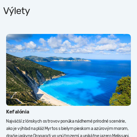
Výlety
Kefalónia
Najväčší z Iónskych ostrovov ponúka nádherné prírodné scenérie,
ako je výhľad na pláž Myrtos s bielym pieskom a azúrovým morom,
dračie jaskyne Drogarati vo vnútrozemí a unikátne jazero Melissani,