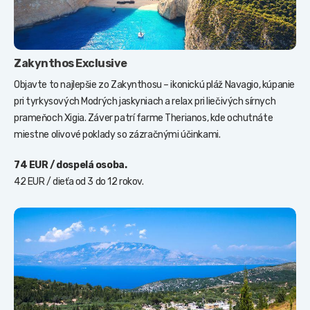
Zakynthos Exclusive
Objavte to najlepšie zo Zakynthosu – ikonickú pláž Navagio, kúpanie
pri tyrkysových Modrých jaskyniach a relax pri liečivých sírnych
prameňoch Xigia. Záver patrí farme Therianos, kde ochutnáte
miestne olivové poklady so zázračnými účinkami.
74 EUR / dospelá osoba.
42 EUR / dieťa od 3 do 12 rokov.