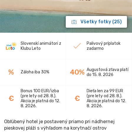
Všetky fotky (25)
Slovenskí animátori z
Palivový príplatok
Klubu Leto
zadarmo
Augustová zľava platí
%
40%
Záloha iba 30%
do 15. 8. 2026
Bonus 100 EUR/izba
Dieťa len za 99 EUR
(pre lety od 28. 8.).
(pre lety od 28. 8.).
€
€
Akcia je platná do 12.
Akcia je platná do 12.
8. 2026.
8. 2026.
Obľúbený hotel je postavený priamo pri nádhernej
pieskovej pláži s výhľadom na korytnačí ostrov