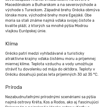
Macedónskom a Bulharskom a na severovýchode a
východe s Tureckom. Západné brehy Grécka obmýva
Iónske more, východné brehy more Egejské. Obe
moria sa stali známe najmä vďaka svojej čistote a
kvalite pláží, z ktorých sa mnohé pýšia Modrou
vlajkou Európskej únie.
Klíma
Grécko patrí medzi vyhľadávané a turisticky
atraktívne krajiny vďaka čistému moru a príjemnej
miernej klíme. Teplota vzduchu a vody umožňuje
stráviť tu dovolenku od mája do októbra. Teploty v
Grécku dosahujú počas leta príjemných 30 až 35 °C.
Príroda
Nezabudnuteľnými prírodnými scenériami sa pýšia
najmä ostrovy Kréta, Kos a Rodos, ako aj fascinujúci