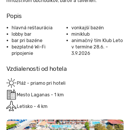
množstvom obchodíkov, barov a taverien.
Popis
hlavná reštaurácia
vonkajší bazén
lobby bar
miniklub
bar pri bazéne
animačný tím Klub Leto
bezplatné Wi-Fi
v termíne 28.6. -
pripojenie
3.9.2026
Vzdialenosti od hotela
Pláž - priamo pri hoteli
Mesto Laganas - 1 km
Letisko - 4 km