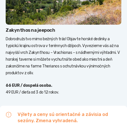
Zakynthos na jeepoch
Dobrodružstvo mimo bežných trás! Objavte horské dedinky a
typickú krajinu ostrova v terénnych džípoch. Vyvezieme vás až na
najvyšší vrch Zakynthosu – Vrachionas – s nádhernými výhľadmi. V
horskej taverne si môžete vychutnáte obed ako miestni a deň
zakončíme na farme Therianos s ochutnávkou výnimočných
produktov z olív.
66 EUR / dospelá osoba.
49 EUR / dieťa od 3 do 12 rokov.
Výlety a ceny sú orientačné a závisia od
sezóny. Zmena vyhradená.