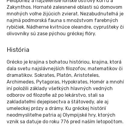
Peloponéz a najzelenšie Iónske ostrovy Korfu a
Zakynthos. Hornaté zalesnené oblasti sú domovom
mnohých voľne žijúcich zvierat. Nezabudnuteľná je
najmä podmorská fauna s množstvom farebných
rybičiek. Nádherne kvitnúce oleandre, cyprušteky či
olivovníky sú zase pýchou gréckej flóry.
História
Grécko je krajina s bohatou históriou, krajina, ktorá
dala svetu najslávnejších filozofov, matematikov či
dramatikov. Sokrates, Platón, Aristoteles,
Archimedes, Pytagoras, Hypokrates, Homér a mnohí
iní položili základy všetkých hlavných vedných
odborov od filozofie až po lekárstvo, stali sa
zakladateľmi dejepisectva a štátovedy, ale aj
umeleckej prózy a drámy. Ku gréckej histórií
neodmysliteľne patria aj Olympijské hry, ktorých
vznik sa datuje do roku 776 pred naším letopočtom.