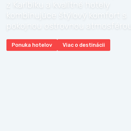
z Karibiku a kvalitné hotely
kombinujúce štýlový komfort s
pokojnou ostrovnou atmosférou
Ponuka hotelov
Viac o destinácii