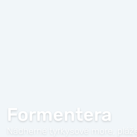
Formentera
Nádherné tyrkysové more, pláž