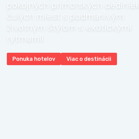
pokojných prímorských dediniek
čulých miest s podmanivým
životným štýlom s exotickými
rytmami!
Ponuka hotelov
Viac o destinácii