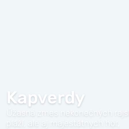
Kapverdy
Úžasná zmes nekonečných rajs
pláží, ale aj majestátnych hôr,