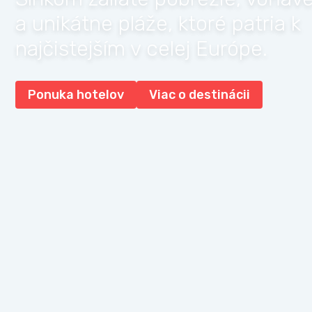
a unikátne pláže, ktoré patria k
najčistejším v celej Európe.
Ponuka hotelov
Viac o destinácii