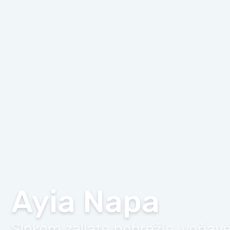
Ayia Napa
Slnkom zaliate pobrežie, voňavé