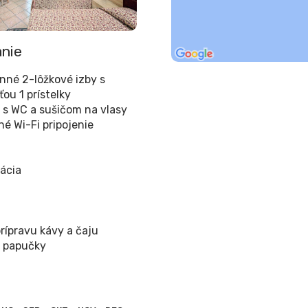
nie
anné 2-lôžkové izby s
ou 1 prístelky
 s WC a sušičom na vlasy
né Wi-Fi pripojenie
zácia
prípravu kávy a čaju
 papučky