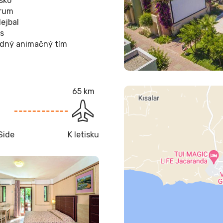
isko
trum
lejbal
is
dný animačný tím
m
65 km
Side
K letisku