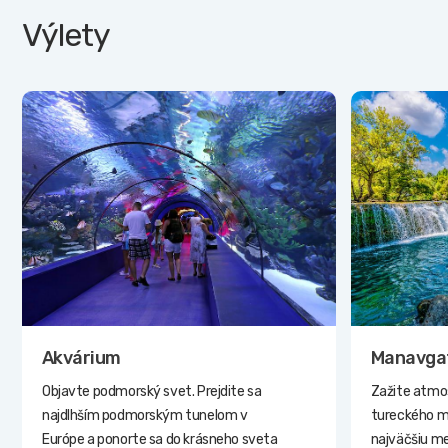
Výlety
Akvárium
Manavgat
Objavte podmorský svet. Prejdite sa
Zažite atmo
najdlhším podmorským tunelom v
tureckého m
Európe a ponorte sa do krásneho sveta
najväčšiu meš