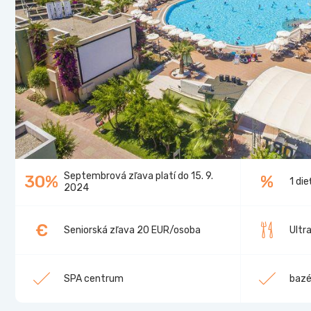
Septembrová zľava platí do 15. 9.
30%
%
1 di
2024
€
Seniorská zľava 20 EUR/osoba
Ultra
SPA centrum
baz