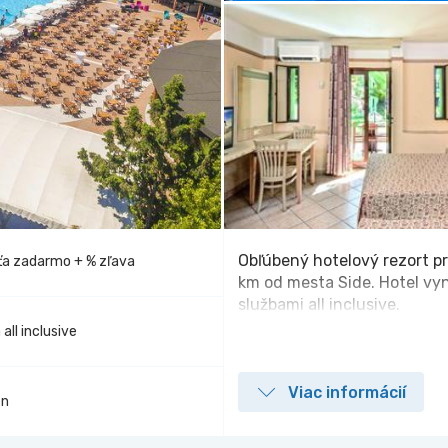
Obľúbený hotelový rezort pr
eťa zadarmo + % zľava
km od mesta Side. Hotel vy
službami all inclusive.
 all inclusive
Viac informácií
én