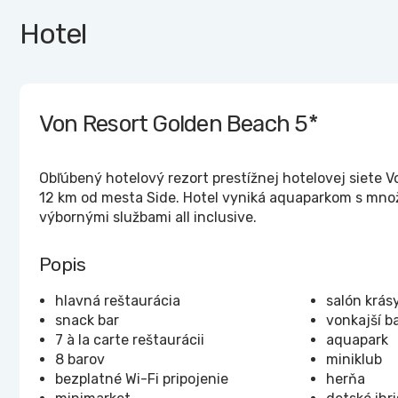
Hotel
Von Resort Golden Beach
5*
Obľúbený hotelový rezort prestížnej hotelovej siete 
12 km od mesta Side. Hotel vyniká aquaparkom s množ
výbornými službami all inclusive.
Popis
hlavná reštaurácia
salón krás
snack bar
vonkajší b
7 à la carte reštaurácii
aquapark
8 barov
miniklub
bezplatné Wi-Fi pripojenie
herňa