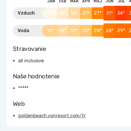
JAN
FEB
MAR
APR
MÁJ
JÚN
JÚL
Vzduch
15°
16°
18°
21°
27°
31°
34°
Voda
19°
18°
19°
20°
24°
28°
29°
Stravovanie
all inclusive
Naše hodnotenie
*****
Web
goldenbeach.vonresort.com/tr