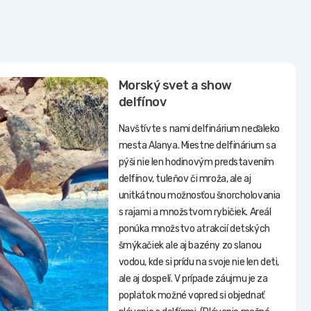
Morský svet a show
delfínov
Navštívte s nami delfinárium neďaleko
mesta Alanya. Miestne delfinárium sa
pýši nie len hodinovým predstavením
delfínov, tuleňov či mroža, ale aj
unitkátnou možnosťou šnorcholovania
s rajami a množstvom rybičiek. Areál
ponúka množstvo atrakcií detských
šmýkačiek ale aj bazény zo slanou
vodou, kde si prídu na svoje nie len deti,
ale aj dospelí. V prípade záujmu je za
poplatok možné vopred si objednať