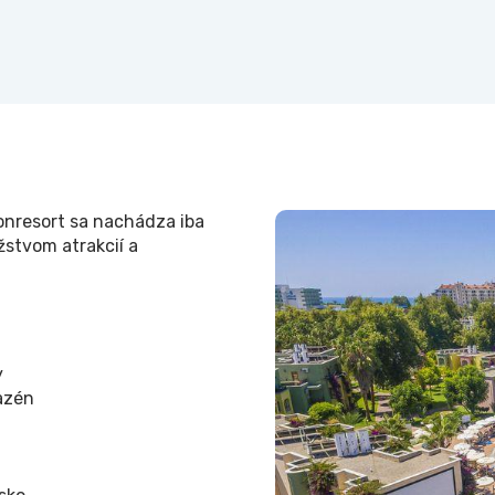
Vonresort sa nachádza iba
stvom atrakcií a
y
azén