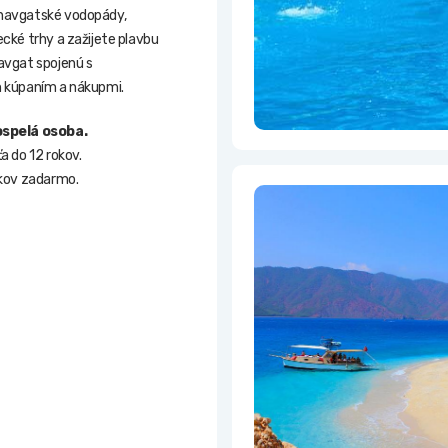
navgatské vodopády,
ecké trhy a zažijete plavbu
avgat spojenú s
m kúpaním a nákupmi.
ospelá osoba.
a do 12 rokov.
okov zadarmo.