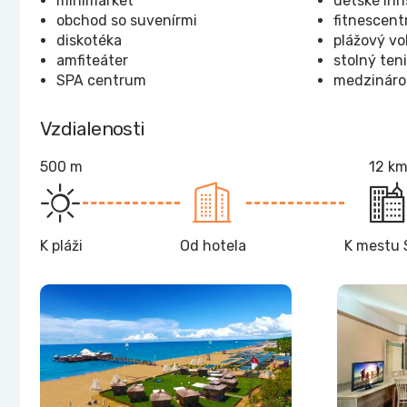
minimarket
detské ihr
obchod so suvenírmi
fitnescen
diskotéka
plážový vo
amfiteáter
stolný ten
SPA centrum
medzináro
Vzdialenosti
500 m
12 k
K pláži
Od hotela
K mestu 