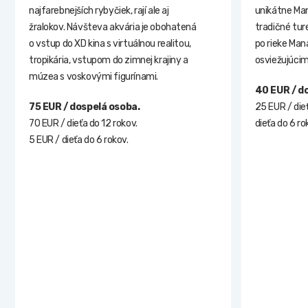
najfarebnejších rybyčiek, rají ale aj
unikátne Ma
žralokov. Návšteva akvária je obohatená
tradičné tur
o vstup do XD kina s virtuálnou realitou,
po rieke Man
tropikária, vstupom do zimnej krajiny a
osviežujúci
múzea s voskovými figurínami.
40 EUR / d
75 EUR / dospelá osoba.
25 EUR / dieť
70 EUR / dieťa do 12 rokov.
dieťa do 6 r
5 EUR / dieťa do 6 rokov.