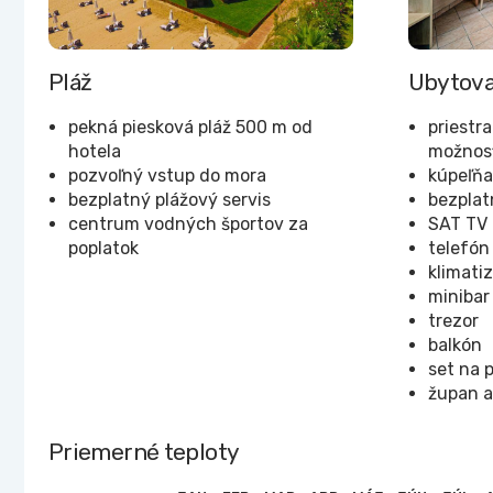
Pláž
Ubytova
pekná piesková pláž 500 m od
priestr
hotela
možnosť
pozvoľný vstup do mora
kúpeľňa
bezplatný plážový servis
bezplat
centrum vodných športov za
SAT TV
poplatok
telefón
klimati
minibar
trezor
balkón
set na 
župan a
Priemerné teploty