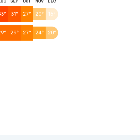
AUG
SEP
OKT
NOV
DEC
33°
31°
27°
20°
16°
29°
29°
27°
24°
20°