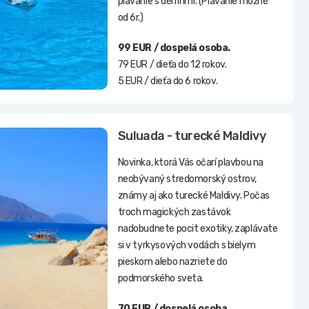
plávanie s delfínmi. (Plávanie možné
od 6r.)
99 EUR / dospelá osoba.
79 EUR / dieťa do 12 rokov.
5 EUR / dieťa do 6 rokov.
Suluada - turecké Maldivy
Novinka, ktorá Vás očarí plavbou na
neobývaný stredomorský ostrov,
známy aj ako turecké Maldivy. Počas
troch magických zastávok
nadobudnete pocit exotiky, zaplávate
si v tyrkysových vodách s bielym
pieskom alebo nazriete do
podmorského sveta.
70 EUR / dospelá osoba.