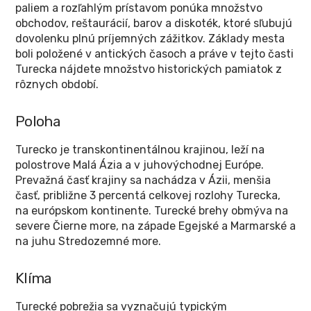
paliem a rozľahlým prístavom ponúka množstvo
obchodov, reštaurácií, barov a diskoték, ktoré sľubujú
dovolenku plnú príjemných zážitkov. Základy mesta
boli položené v antických časoch a práve v tejto časti
Turecka nájdete množstvo historických pamiatok z
rôznych období.
Poloha
Turecko je transkontinentálnou krajinou, leží na
polostrove Malá Ázia a v juhovýchodnej Európe.
Prevažná časť krajiny sa nachádza v Ázii, menšia
časť, približne 3 percentá celkovej rozlohy Turecka,
na európskom kontinente. Turecké brehy obmýva na
severe Čierne more, na západe Egejské a Marmarské a
na juhu Stredozemné more.
Klíma
Turecké pobrežia sa vyznačujú typickým