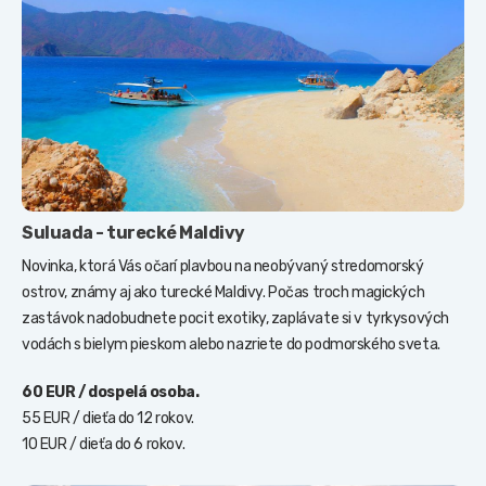
Suluada - turecké Maldivy
Novinka, ktorá Vás očarí plavbou na neobývaný stredomorský
ostrov, známy aj ako turecké Maldivy. Počas troch magických
zastávok nadobudnete pocit exotiky, zaplávate si v tyrkysových
vodách s bielym pieskom alebo nazriete do podmorského sveta.
60 EUR / dospelá osoba.
55 EUR / dieťa do 12 rokov.
10 EUR / dieťa do 6 rokov.