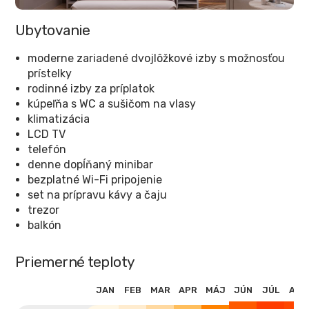
Ubytovanie
moderne zariadené dvojlôžkové izby s možnosťou
prístelky
rodinné izby za príplatok
kúpeľňa s WC a sušičom na vlasy
klimatizácia
LCD TV
telefón
denne dopĺňaný minibar
bezplatné Wi-Fi pripojenie
set na prípravu kávy a čaju
trezor
balkón
Priemerné teploty
JAN
FEB
MAR
APR
MÁJ
JÚN
JÚL
AUG