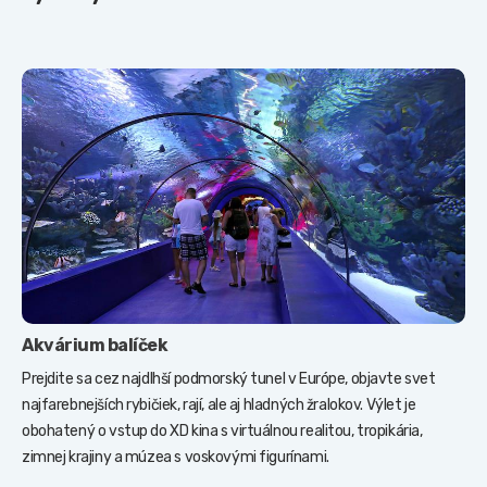
Akvárium balíček
Prejdite sa cez najdlhší podmorský tunel v Európe, objavte svet
najfarebnejších rybičiek, rají, ale aj hladných žralokov. Výlet je
obohatený o vstup do XD kina s virtuálnou realitou, tropikária,
zimnej krajiny a múzea s voskovými figurínami.