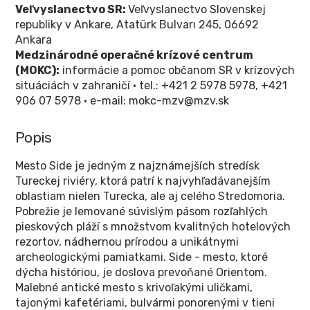
Veľvyslanectvo SR:
Veľvyslanectvo Slovenskej
republiky v Ankare, Atatürk Bulvarı 245, 06692
Ankara
Medzinárodné operačné krízové centrum
(MOKC):
informácie a pomoc občanom SR v krízových
situáciách v zahraničí • tel.: +421 2 5978 5978, +421
906 07 5978 • e-mail: mokc-mzv@mzv.sk
Popis
Mesto Side je jedným z najznámejších stredísk
Tureckej riviéry, ktorá patrí k najvyhľadávanejším
oblastiam nielen Turecka, ale aj celého Stredomoria.
Pobrežie je lemované súvislým pásom rozľahlých
pieskových pláží s množstvom kvalitných hotelových
rezortov, nádhernou prírodou a unikátnymi
archeologickými pamiatkami. Side - mesto, ktoré
dýcha históriou, je doslova prevoňané Orientom.
Malebné antické mesto s krivoľakými uličkami,
tajonými kafetériami, bulvármi ponorenými v tieni