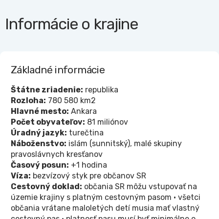
Informácie o krajine
Základné informácie
Štátne zriadenie:
republika
Rozloha:
780 580 km2
Hlavné mesto:
Ankara
Počet obyvateľov:
81 miliónov
Úradný jazyk:
turečtina
Náboženstvo:
islám (sunnitský), malé skupiny
pravoslávnych kresťanov
Časový posun:
+1 hodina
Víza:
bezvízový styk pre občanov SR
Cestovný doklad:
občania SR môžu vstupovať na
územie krajiny s platným cestovným pasom • všetci
občania vrátane maloletých detí musia mať vlastný
cestovný pas • platnosť pasu musí byť minimálne o