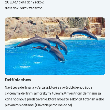
20 EUR / dieťa do 12 rokov.
dieťa do 6 rokov zadarmo.
Delfínia show
Návšteva delfinária v Antalyi, ktoré sa pýši obľúbenou šou s
cvičenými delfínmi a morskými tuleňmi.V miestnom delfináriu sa
koná hodinové predstavenie, ktoré môžete zakončiť fotením alebo
plávaním s delfínmi. (Plávanie je možné od 6r).