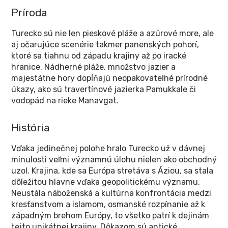
Príroda
Turecko sú nie len pieskové pláže a azúrové more, ale
aj očarujúce scenérie takmer panenských pohorí,
ktoré sa tiahnu od západu krajiny až po iracké
hranice. Nádherné pláže, množstvo jazier a
majestátne hory dopĺňajú neopakovateľné prírodné
úkazy, ako sú travertínové jazierka Pamukkale či
vodopád na rieke Manavgat.
História
Vďaka jedinečnej polohe hralo Turecko už v dávnej
minulosti veľmi významnú úlohu nielen ako obchodný
uzol. Krajina, kde sa Európa stretáva s Áziou, sa stala
dôležitou hlavne vďaka geopolitickému významu.
Neustála náboženská a kultúrna konfrontácia medzi
kresťanstvom a islamom, osmanské rozpínanie až k
západným brehom Európy, to všetko patrí k dejinám
tejto unikátnej krajiny. Dôkazom sú antické,