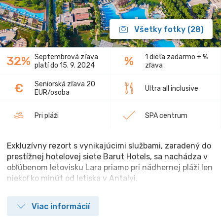
Všetky fotky (28)
Septembrová zľava
1 dieťa zadarmo + %
32%
%
platí do 15. 9. 2024
zľava
Seniorská zľava 20
€
Ultra all inclusive
EUR/osoba
Pri pláži
SPA centrum
Exkluzívny rezort s vynikajúcimi službami, zaradený do
prestížnej hotelovej siete Barut Hotels, sa nachádza v
obľúbenom letovisku Lara priamo pri nádhernej pláži len
niekoľ ko minút od letiska v Antalyi.
Viac informácií