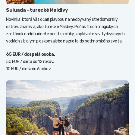
Suluada - turecké Maldivy
Novinka, ktorá Vás očarí plavbou na neobývaný stredomorský
ostrov, známy aj ako turecké Maldivy. Počas troch magických
zastávok nadobudnete pocit exotiky, zaplávate si v tyrkysových
vodách s bielym pieskom alebo nazriete do podmorského sveta.
65 EUR / dospelá osoba.
50 EUR / dieťa do 12 rokov.
10 EUR / dieťa do 6 rokov.