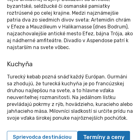
byzantské, seldžucké či osmanské pamiatky
roztrúsené po celej krajine. Medzi najznámejšie
patria dva zo siedmich divov sveta: Artemidin chrám
v Efeze a Mauzóleum v Halikarnasse (dnes Bodrum),
najzachovalejšie antické mesto Efez, bájna Trója, ako
aj nádherné amfiteátre. Divadlo v Aspendose patrí k
najstarším na svete vôbec.
Kuchyňa
Turecký kebab pozná snáď každý Európan. Gurmáni
sa zhodujú, že turecká kuchyňa je po francúzskej
druhou najlepšou na svete, a to hlavne vďaka
neuveriteľnej rozmanitosti. Na jedálnom lístku
prevládajú pokrmy z rýb, hovädzieho, kuracieho alebo
jahňacieho mäsa. Milovníci sladkostí si určite prídu na
svoje vďaka širokej ponuke najrôznejších pochúťok.
Termíny a ceny
Sprievodca destináciou