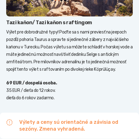
Tazi kaňon/ Tazi kaňon s raftingom
Výlet pre dobrodružné typy! Poďte sa s nami previesť na jeepoch
pozdĺž pohoria Taurus a spravte si jedinečné zábery z najväčšieho
kaňonu v Turecku. Počas výletu sa môžete schladiť v horskej vode a
máte jedinečnú možnosť navštíviť dedinku Selge s antickým
amfiteátrom. Pre milovníkov adrenalínu je to jedinečná možnosť
spojiť tento výlet s raftovaním po divokej rieke Köprülüçay.
69 EUR / dospelá osoba.
35 EUR / dieťa do 12 rokov.
dieťa do 6 rokov zadarmo.
Výlety a ceny sú orientačné a závisia od
sezóny. Zmena vyhradená.