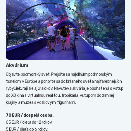
Akvárium
Objavte podmorský svet. Prejdite sa najdlhším podmorským
tunelom v Európe a ponorte sa do krásneho sveta najfarebnejších
rybyčiek, rají ale aj žralokov. Návšteva akvária je obohatená o vstup
do XD kina s virtuálnou realitou, tropikária, vstupom do zimnej
krajiny a múzea s voskovými figurínami.
70 EUR / dospelá osoba.
65 EUR / dieťa do 12 rokov.
5 EUR / dieťa do 6 rokov.