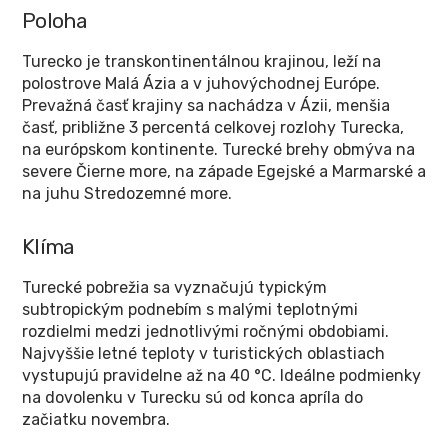
Poloha
Turecko je transkontinentálnou krajinou, leží na
polostrove Malá Ázia a v juhovýchodnej Európe.
Prevažná časť krajiny sa nachádza v Ázii, menšia
časť, približne 3 percentá celkovej rozlohy Turecka,
na európskom kontinente. Turecké brehy obmýva na
severe Čierne more, na západe Egejské a Marmarské a
na juhu Stredozemné more.
Klíma
Turecké pobrežia sa vyznačujú typickým
subtropickým podnebím s malými teplotnými
rozdielmi medzi jednotlivými ročnými obdobiami.
Najvyššie letné teploty v turistických oblastiach
vystupujú pravidelne až na 40 °C. Ideálne podmienky
na dovolenku v Turecku sú od konca apríla do
začiatku novembra.