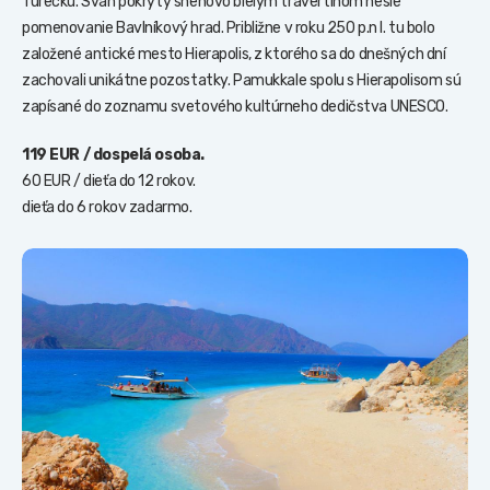
Turecku. Svah pokrytý snehovo bielym travertínom nesie
pomenovanie Bavlníkový hrad. Približne v roku 250 p.n l. tu bolo
založené antické mesto Hierapolis, z ktorého sa do dnešných dní
zachovali unikátne pozostatky. Pamukkale spolu s Hierapolisom sú
zapísané do zoznamu svetového kultúrneho dedičstva UNESCO.
119 EUR / dospelá osoba.
60 EUR / dieťa do 12 rokov.
dieťa do 6 rokov zadarmo.