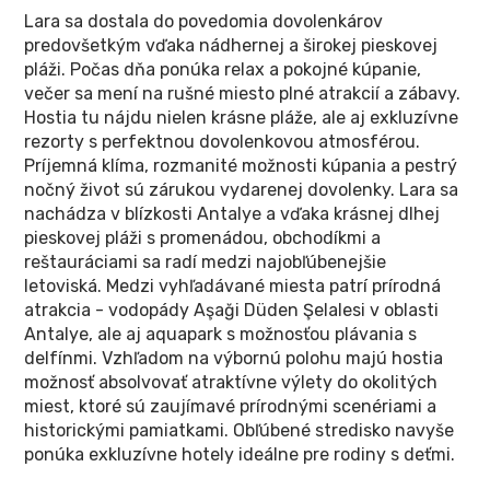
Lara sa dostala do povedomia dovolenkárov
predovšetkým vďaka nádhernej a širokej pieskovej
pláži. Počas dňa ponúka relax a pokojné kúpanie,
večer sa mení na rušné miesto plné atrakcií a zábavy.
Hostia tu nájdu nielen krásne pláže, ale aj exkluzívne
rezorty s perfektnou dovolenkovou atmosférou.
Príjemná klíma, rozmanité možnosti kúpania a pestrý
nočný život sú zárukou vydarenej dovolenky. Lara sa
nachádza v blízkosti Antalye a vďaka krásnej dlhej
pieskovej pláži s promenádou, obchodíkmi a
reštauráciami sa radí medzi najobľúbenejšie
letoviská. Medzi vyhľadávané miesta patrí prírodná
atrakcia - vodopády Aşaği Düden Şelalesi v oblasti
Antalye, ale aj aquapark s možnosťou plávania s
delfínmi. Vzhľadom na výbornú polohu majú hostia
možnosť absolvovať atraktívne výlety do okolitých
miest, ktoré sú zaujímavé prírodnými scenériami a
historickými pamiatkami. Obľúbené stredisko navyše
ponúka exkluzívne hotely ideálne pre rodiny s deťmi.