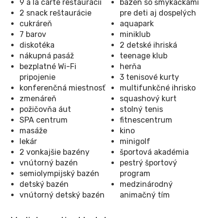
9 à la carte reštaurácií
bazén so šmýkačkami
2 snack reštaurácie
pre deti aj dospelých
cukráreň
aquapark
7 barov
miniklub
diskotéka
2 detské ihriská
nákupná pasáž
teenage klub
bezplatné Wi-Fi
herňa
pripojenie
3 tenisové kurty
konferenčná miestnosť
multifunkčné ihrisko
zmenáreň
squashový kurt
požičovňa áut
stolný tenis
SPA centrum
fitnescentrum
masáže
kino
lekár
minigolf
2 vonkajšie bazény
športová akadémia
vnútorný bazén
pestrý športový
semiolympijský bazén
program
detský bazén
medzinárodný
vnútorný detský bazén
animačný tím