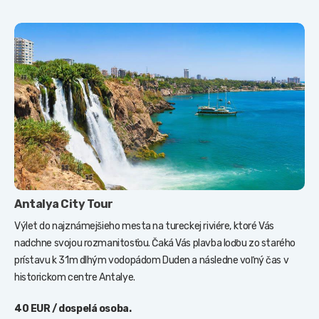
Antalya City Tour
Výlet do najznámejšieho mesta na tureckej riviére, ktoré Vás
nadchne svojou rozmanitosťou. Čaká Vás plavba loďou zo starého
prístavu k 31m dlhým vodopádom Duden a následne voľný čas v
historickom centre Antalye.
40 EUR / dospelá osoba.