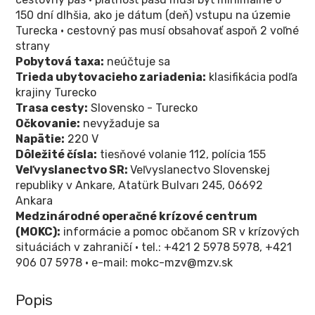
150 dní dlhšia, ako je dátum (deň) vstupu na územie
Turecka • cestovný pas musí obsahovať aspoň 2 voľné
strany
Pobytová taxa:
neúčtuje sa
Trieda ubytovacieho zariadenia:
klasifikácia podľa
krajiny Turecko
Trasa cesty:
Slovensko - Turecko
Očkovanie:
nevyžaduje sa
Napätie:
220 V
Dôležité čísla:
tiesňové volanie 112, polícia 155
Veľvyslanectvo SR:
Veľvyslanectvo Slovenskej
republiky v Ankare, Atatürk Bulvarı 245, 06692
Ankara
Medzinárodné operačné krízové centrum
(MOKC):
informácie a pomoc občanom SR v krízových
situáciách v zahraničí • tel.: +421 2 5978 5978, +421
906 07 5978 • e-mail: mokc-mzv@mzv.sk
Popis