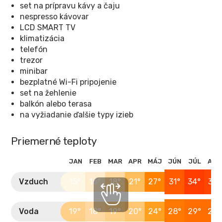
set na prípravu kávy a čaju
nespresso kávovar
LCD SMART TV
klimatizácia
telefón
trezor
minibar
bezplatné Wi-Fi pripojenie
set na žehlenie
balkón alebo terasa
na vyžiadanie ďalšie typy izieb
Priemerné teploty
JAN
FEB
MAR
APR
MÁJ
JÚN
JÚL
AUG
Vzduch
15°
16°
18°
21°
27°
31°
34°
33°
Voda
19°
18°
19°
20°
24°
28°
29°
29°