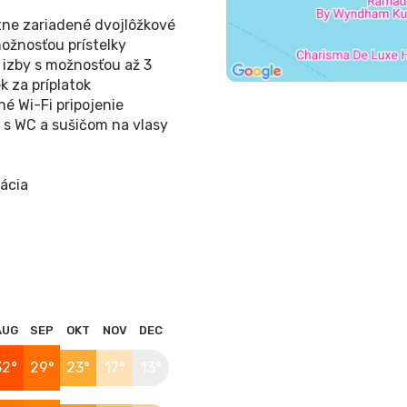
ne zariadené dvojlôžkové
možnosťou prístelky
 izby s možnosťou až 3
ek za príplatok
né Wi-Fi pripojenie
 s WC a sušičom na vlasy
zácia
AUG
SEP
OKT
NOV
DEC
32°
29°
23°
17°
13°