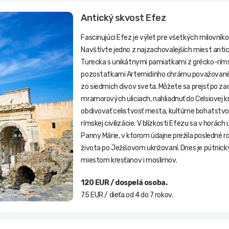
Antický skvost Efez
Fascinujúci Efez je výlet pre všetkých milovníkov
Navštívte jedno z najzachovalejších miest anti
Turecka s unikátnymi pamiatkami z grécko-ríms
pozostatkami Artemidinho chrámu považované
zo siedmich divov sveta. Môžete sa prejsť po z
mramorových uliciach, nahliadnuť do Celsiovej k
obdivovať celistvosť mesta, kultúrne bohatstvo
rímskej civilizácie. V blízkosti Efezu sa v horác
Panny Márie, v ktorom údajne prežila posledné r
života po Ježišovom ukrižovaní. Dnes je pútnic
miestom kresťanov i moslimov.
120 EUR / dospelá osoba.
75 EUR / dieťa od 4 do 7 rokov.