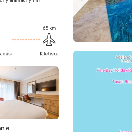
dný animačný tím
65 km
adasi
K letisku
nie