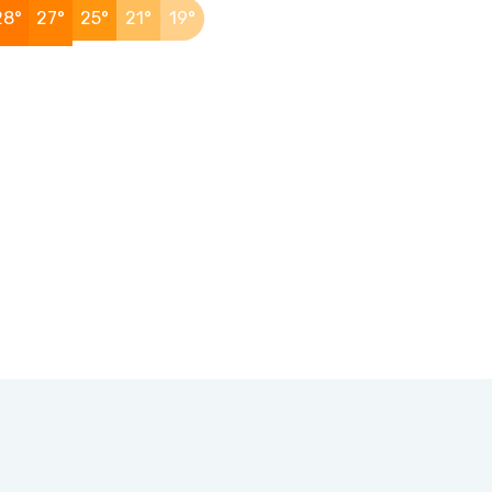
28°
27°
25°
21°
19°