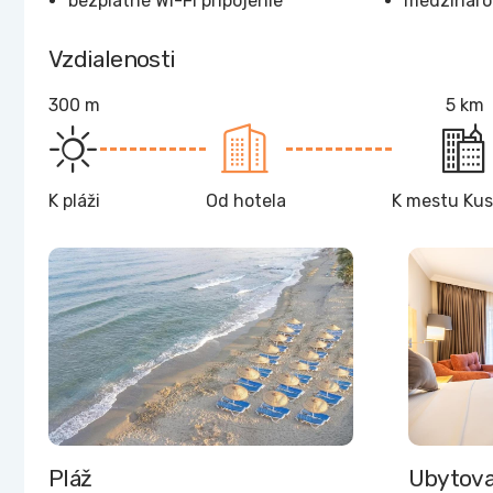
bezplatné Wi-Fi pripojenie
medzináro
Vzdialenosti
300 m
5 km
K pláži
Od hotela
K mestu Kus
Pláž
Ubytova