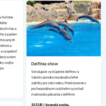
 histórie.
ckého
kych čias a
ho za jeden
achovaných
nižnice a
 a vyspelosť
h ukrýva dom
oky svojho
Delfínia show
kým
Vzrušujúce vystúpenie delfínov a
tuleňov ponúka nezabudnuteľné
zážitky pre celú rodinu. Predstavenie s
profesionálnymi cvičiteľmi vyvrcholí
možnosťou plávania s delfínmi.
25 EUR / dospelá osoba.