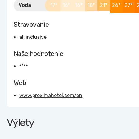
Voda
17°
16°
16°
18°
21°
26°
27°
Stravovanie
all inclusive
Naše hodnotenie
****
Web
www.proximahotel.com/en
Výlety