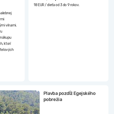
18 EUR / dieťa od 3 do 9 rokov.
malebnej
ými
ými vínami.
ru
 nákupu
h, ktorí
otelových
Plavba pozdĺž Egejského
pobrežia