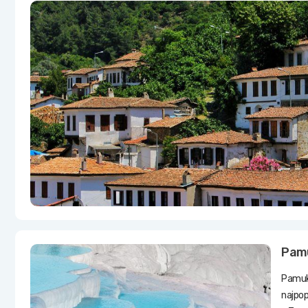
Pam
Pamukk
najpop