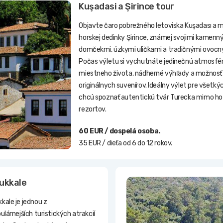
Kuşadasi a Şirince tour
Objavte čaro pobrežného letoviska Kuşadası a 
horskej dedinky Şirince, známej svojimi kamenn
domčekmi, úzkymi uličkami a tradičnými ovocn
Počas výletu si vychutnáte jedinečnú atmosfé
miestneho života, nádherné výhľady a možnosť
originálnych suvenírov. Ideálny výlet pre všetkýc
chcú spoznať autentickú tvár Turecka mimo h
rezortov.
60 EUR / dospelá osoba.
35 EUR / dieťa od 6 do 12 rokov.
ukkale
ale je jednou z
ulárnejších turistických atrakcií