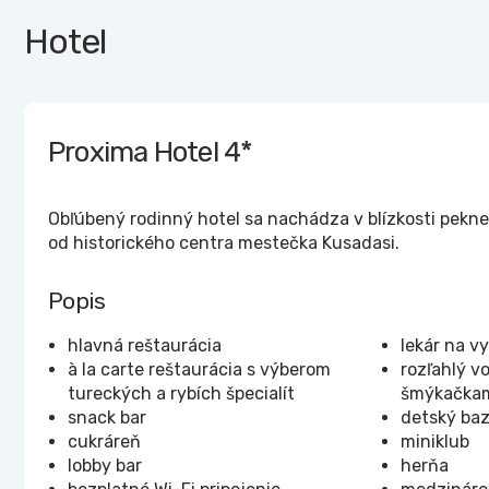
Hotel
Proxima Hotel
4*
Obľúbený rodinný hotel sa nachádza v blízkosti peknej
od historického centra mestečka Kusadasi.
Popis
hlavná reštaurácia
lekár na v
à la carte reštaurácia s výberom
rozľahlý v
tureckých a rybích špecialít
šmýkačka
snack bar
detský ba
cukráreň
miniklub
lobby bar
herňa