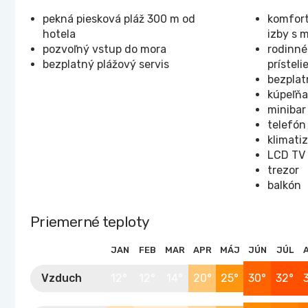
pekná piesková pláž 300 m od
komfort
hotela
izby s 
pozvoľný vstup do mora
rodinné
bezplatný plážový servis
prísteli
bezplat
kúpeľňa
minibar
telefón
klimati
LCD TV
trezor
balkón
Priemerné teploty
JAN
FEB
MAR
APR
MÁJ
JÚN
JÚL
Vzduch
12°
12°
14°
20°
25°
30°
32°