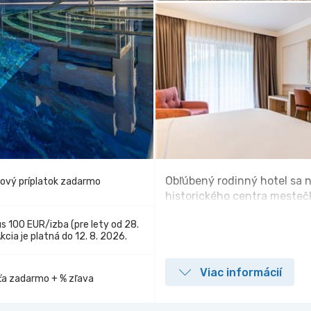
Obľúbený rodinný hotel sa n
vový príplatok zadarmo
historického centra mesteč
s 100 EUR/izba (pre lety od 28.
Akcia je platná do 12. 8. 2026.
Viac informácií
eťa zadarmo + % zľava