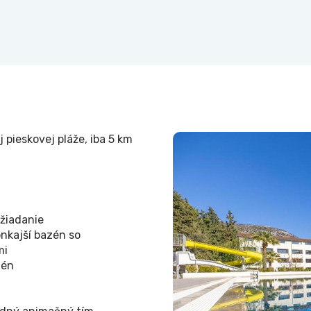
 pieskovej pláže, iba 5 km
yžiadanie
onkajší bazén so
mi
zén