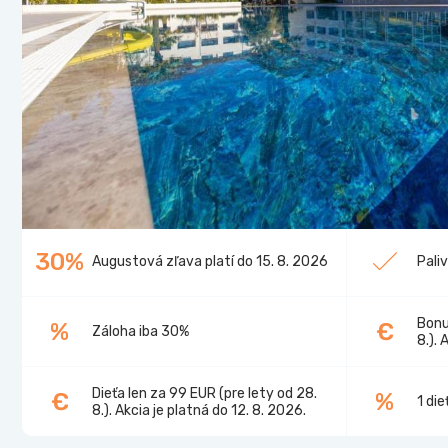
30%
Augustová zľava platí do 15. 8. 2026
Pali
Bonu
%
€
Záloha iba 30%
8.). 
Dieťa len za 99 EUR (pre lety od 28.
€
%
1 di
8.). Akcia je platná do 12. 8. 2026.