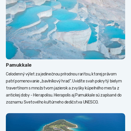
Pamukkale
Celodenný výlet za jedinečnou prírodnou raritou, ktorej právom
patrí pomenovanie „bavlníkový hrad“. Uvidíte svah pokrytý bielym
travertínom s množstvom jazierok a zvyšky kúpeľného mesta z
antickej doby - Hierapolisu. Hierapolis aj Pamukkale sú zapísané do
zoznamu Svetového kultúrneho dedičstva UNESCO.