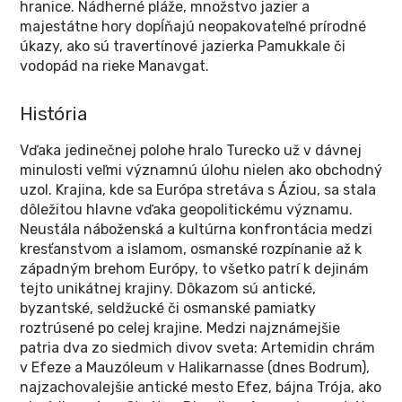
hranice. Nádherné pláže, množstvo jazier a
majestátne hory dopĺňajú neopakovateľné prírodné
úkazy, ako sú travertínové jazierka Pamukkale či
vodopád na rieke Manavgat.
História
Vďaka jedinečnej polohe hralo Turecko už v dávnej
minulosti veľmi významnú úlohu nielen ako obchodný
uzol. Krajina, kde sa Európa stretáva s Áziou, sa stala
dôležitou hlavne vďaka geopolitickému významu.
Neustála náboženská a kultúrna konfrontácia medzi
kresťanstvom a islamom, osmanské rozpínanie až k
západným brehom Európy, to všetko patrí k dejinám
tejto unikátnej krajiny. Dôkazom sú antické,
byzantské, seldžucké či osmanské pamiatky
roztrúsené po celej krajine. Medzi najznámejšie
patria dva zo siedmich divov sveta: Artemidin chrám
v Efeze a Mauzóleum v Halikarnasse (dnes Bodrum),
najzachovalejšie antické mesto Efez, bájna Trója, ako