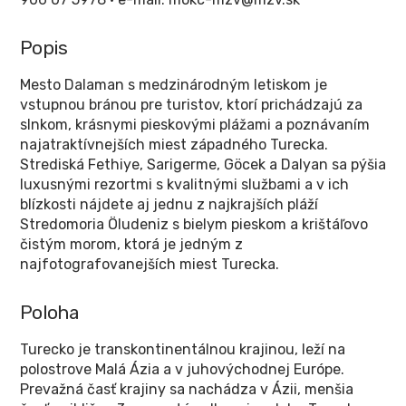
Popis
Mesto Dalaman s medzinárodným letiskom je
vstupnou bránou pre turistov, ktorí prichádzajú za
slnkom, krásnymi pieskovými plážami a poznávaním
najatraktívnejších miest západného Turecka.
Strediská Fethiye, Sarigerme, Göcek a Dalyan sa pýšia
luxusnými rezortmi s kvalitnými službami a v ich
blízkosti nájdete aj jednu z najkrajších pláží
Stredomoria Öludeniz s bielym pieskom a krištáľovo
čistým morom, ktorá je jedným z
najfotografovanejších miest Turecka.
Poloha
Turecko je transkontinentálnou krajinou, leží na
polostrove Malá Ázia a v juhovýchodnej Európe.
Prevažná časť krajiny sa nachádza v Ázii, menšia