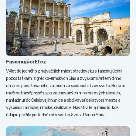
Fascinujúci Efez
Výlet do jedného z najväčších miest stredoveku s fascinujúcimi
pozostatkami z grécko-rímskych čias a zvyškami Artemidinho
chrámu považovaného za jeden zo siedmich divov sveta. Budete
mať možnosť prejsť sa po zachovaných mramorových uliciach,
nahliadnuť do Celsiovej knižnice a obdivovať celistvosť mesta a
vyspelosť antickej rímskej civilizácie. Navštívite aj miesto, kde
údajne prežila posledné roky svojho života Panna Mária.