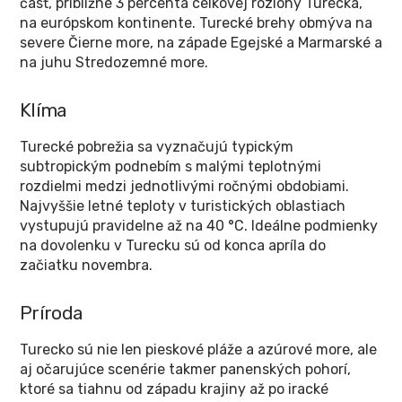
časť, približne 3 percentá celkovej rozlohy Turecka,
na európskom kontinente. Turecké brehy obmýva na
severe Čierne more, na západe Egejské a Marmarské a
na juhu Stredozemné more.
Klíma
Turecké pobrežia sa vyznačujú typickým
subtropickým podnebím s malými teplotnými
rozdielmi medzi jednotlivými ročnými obdobiami.
Najvyššie letné teploty v turistických oblastiach
vystupujú pravidelne až na 40 °C. Ideálne podmienky
na dovolenku v Turecku sú od konca apríla do
začiatku novembra.
Príroda
Turecko sú nie len pieskové pláže a azúrové more, ale
aj očarujúce scenérie takmer panenských pohorí,
ktoré sa tiahnu od západu krajiny až po iracké