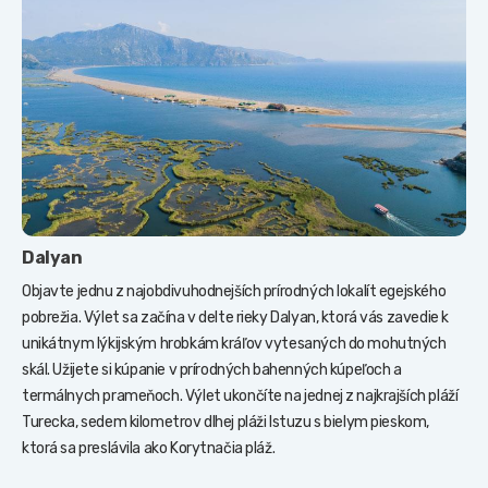
Dalyan
Objavte jednu z najobdivuhodnejších prírodných lokalít egejského
pobrežia. Výlet sa začína v delte rieky Dalyan, ktorá vás zavedie k
unikátnym lýkijským hrobkám kráľov vytesaných do mohutných
skál. Užijete si kúpanie v prírodných bahenných kúpeľoch a
termálnych prameňoch. Výlet ukončíte na jednej z najkrajších pláží
Turecka, sedem kilometrov dlhej pláži Istuzu s bielym pieskom,
ktorá sa preslávila ako Korytnačia pláž.