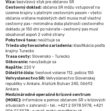
Víza:
bezvízový styk pre občanov SR
Cestovný doklad:
občania SR môžu vstupovať na
územie krajiny s platným cestovným pasom • všetci
občania vrátane maloletých detí musia mať vlastný
cestovný pas • minimálna doba platnosti cestovného
dokladu je 150 dní po návrate • cestovný pas musí
obsahovať aspoň 2 voľné strany
Pobytová taxa:
neúčtuje sa
Trieda ubytovacieho zariadenia:
klasifikácia podľa
krajiny Turecko
Trasa cesty:
Slovensko - Turecko
Očkovanie:
nevyžaduje sa
Napätie:
220 V
Dôležité čísla:
tiesňové volanie 112, polícia 155
Veľvyslanectvo SR:
Veľvyslanectvo Slovenskej
republiky v Ankare, Atatürk Bulvarı 245, 06692
Ankara
Medzinárodné operačné krízové centrum
(MOKC):
informácie a pomoc občanom SR v krízových
situáciách v zahraničí • tel.: +421 2 5978 5978, +421
906 07 5978 • e-mail: mokc-mzv@mzv.sk