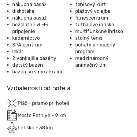
nákupná pasáž
tenisový kurt
diskotéka
plážový volejbal
nákupná pasáž
fitnescentrum
bezplatné Wi-Fi
futbalové ihrisko
pripojenie
multifunkčné ihrisko
kaderníctvo
stolný tenis
SPA centrum
bohatý animačný
lekár
program
2 vonkajšie bazény
medzinárodný
detský bazén
animačný tím
bazén so šmýkačkami
Vzdialenosti od hotela
Pláž - priamo pri hoteli
Mesto Fethiye - 9 km
Letisko - 38 km