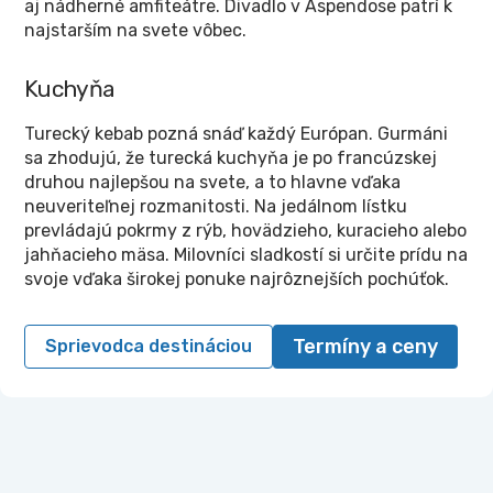
aj nádherné amfiteátre. Divadlo v Aspendose patrí k
najstarším na svete vôbec.
Kuchyňa
Turecký kebab pozná snáď každý Európan. Gurmáni
sa zhodujú, že turecká kuchyňa je po francúzskej
druhou najlepšou na svete, a to hlavne vďaka
neuveriteľnej rozmanitosti. Na jedálnom lístku
prevládajú pokrmy z rýb, hovädzieho, kuracieho alebo
jahňacieho mäsa. Milovníci sladkostí si určite prídu na
svoje vďaka širokej ponuke najrôznejších pochúťok.
Termíny a ceny
Sprievodca destináciou