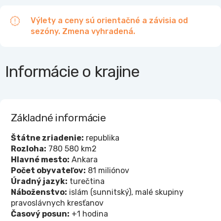
Výlety a ceny sú orientačné a závisia od
sezóny. Zmena vyhradená.
Informácie o krajine
Základné informácie
Štátne zriadenie:
republika
Rozloha:
780 580 km2
Hlavné mesto:
Ankara
Počet obyvateľov:
81 miliónov
Úradný jazyk:
turečtina
Náboženstvo:
islám (sunnitský), malé skupiny
pravoslávnych kresťanov
Časový posun:
+1 hodina