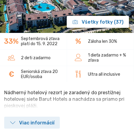
Všetky fotky (37)
Septembrová zľava
33%
%
Záloha len 30%
platí do 15. 9. 2022
1 dieťa zadarmo + %
2 deti zadarmo
zľava
Seniorská zľava 20
€
Ultra all inclusive
EUR/osoba
Nádherný hotelový rezort je zaradený do prestížnej
hotelovej siete Barut Hotels a nachádza sa priamo pri
pieskovej pláži.
Viac informácií