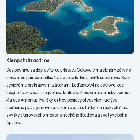
Kleopatrin ostrov
Cez pevninu sa dopravíte do prístavu Gökova v malebnom zálive s
unikátnou prírodou, odkiaľ sa budete loďou plaviť k súostroviu Sedir
typickému prekrásnymi zátokami. Loď zakotví na ostrove, kde
údajne trávila čas aj egyptská kráľovná Kleopatra a rímsky generál
Marcus Antonius. Maličký ostrov posiaty olivovníkmi ukrýva
nádhernú pláž s jemným pieskom a pozostatky z antických čias,
zvyšky starovekého mesta, antického štadióna a svätyne boha
Apolóna.