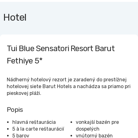
Hotel
Tui Blue Sensatori Resort Barut
Fethiye
5*
Nádherný hotelový rezort je zaradený do prestížnej
hotelovej siete Barut Hotels a nachádza sa priamo pri
pieskovej pláži.
Popis
hlavná reštaurácia
vonkajší bazén pre
5 à la carte reštaurácií
dospelých
5 barov
vnútorný bazén