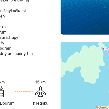
azén pre deti aj
so šmýkačkami
zén
isko
trum
 workshopy
rty
rogram
dný animačný tím
 km
15 km
 Bodrum
K letisku