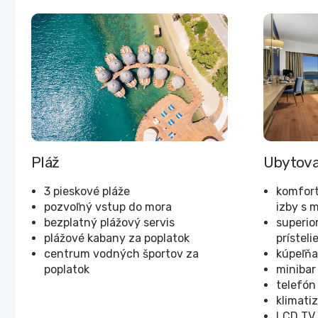
Pláž
Ubytova
3 pieskové pláže
komfort
pozvoľný vstup do mora
izby s 
bezplatný plážový servis
superio
plážové kabany za poplatok
prísteli
centrum vodných športov za
kúpeľňa
poplatok
minibar
telefón
klimati
LCD TV