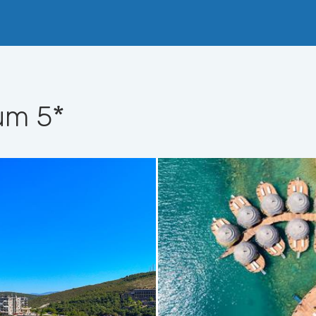
rum
5*