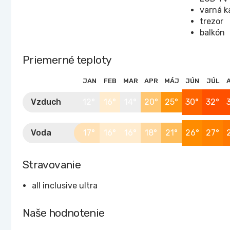
varná k
trezor
balkón
Priemerné teploty
JAN
FEB
MAR
APR
MÁJ
JÚN
JÚL
Vzduch
12°
16°
14°
20°
25°
30°
32°
Voda
17°
16°
16°
18°
21°
26°
27°
Stravovanie
all inclusive ultra
Naše hodnotenie