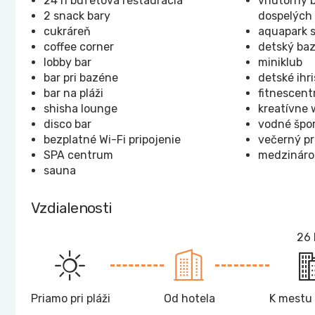
24 h bufetová reštaurácia
vnútorný b
2 snack bary
dospelých
cukráreň
aquapark 
coffee corner
detský ba
lobby bar
miniklub
bar pri bazéne
detské ihr
bar na pláži
fitnescen
shisha lounge
kreatívne
disco bar
vodné špo
bezplatné Wi-Fi pripojenie
večerný p
SPA centrum
medzináro
sauna
Vzdialenosti
26
Priamo pri pláži
Od hotela
K mestu