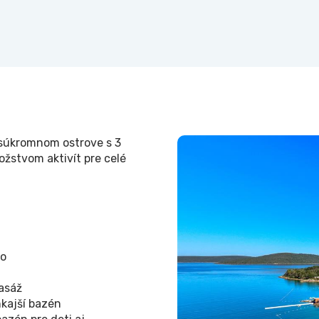
 súkromnom ostrove s 3
ožstvom aktivít pre celé
vo
asáž
kajší bazén