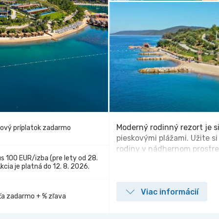
Moderný rodinný rezort je 
vový príplatok zadarmo
pieskovými plážami. Užite s
rodiny v nádhernom prostre
s 100 EUR/izba (pre lety od 28.
Akcia je platná do 12. 8. 2026.
Viac informácií
eťa zadarmo + % zľava