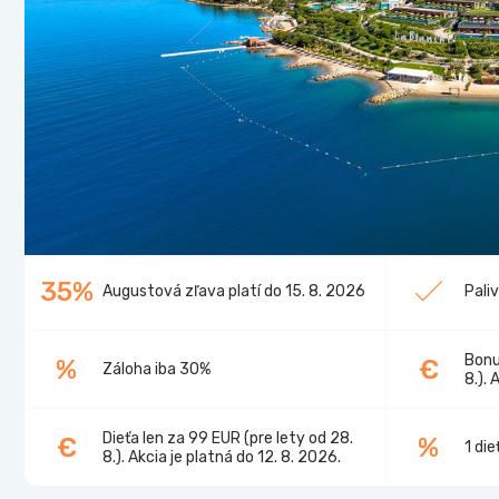
35%
Augustová zľava platí do 15. 8. 2026
Pali
Bonu
%
€
Záloha iba 30%
8.). 
Dieťa len za 99 EUR (pre lety od 28.
€
%
1 di
8.). Akcia je platná do 12. 8. 2026.