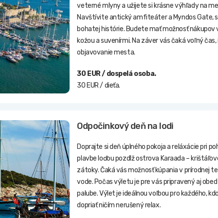
veterné mlyny a užijete si krásne výhľady na me
Navštívite antický amfiteáter a Myndos Gate,
bohatej histórie. Budete mať možnosť nákupov 
kožou a suvenírmi. Na záver vás čaká voľný čas, 
objavovanie mesta.
30 EUR / dospelá osoba.
30 EUR / dieťa.
Odpočinkový deň na lodi
Doprajte si deň úplného pokoja a reláxácie pri p
plavbe loďou pozdlž ostrova Karaada – krištáľo
zátoky. Čaká vás možnosť kúpania v prírodnej t
vode. Počas výletu je pre vás pripravený aj obe
palube. Výlet je ideálnou voľbou pro každého, kdo
dopriať ničím nerušený relax.