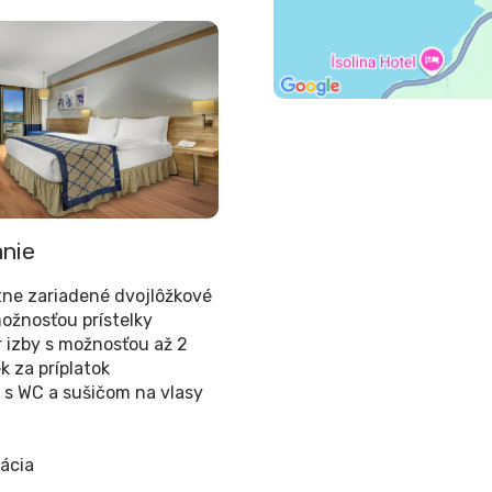
nie
ne zariadené dvojlôžkové
možnosťou prístelky
r izby s možnosťou až 2
ek za príplatok
 s WC a sušičom na vlasy
zácia