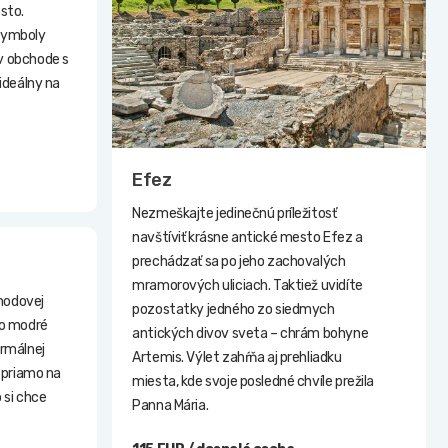
sto.
 symboly
v obchode s
ideálny na
Efez
Nezmeškajte jedinečnú príležitosť
navštíviť krásne antické mesto Efez a
prechádzať sa po jeho zachovalých
mramorových uliciach. Taktiež uvidíte
ohodovej
pozostatky jedného zo siedmych
vo modré
antických divov sveta – chrám bohyne
ermálnej
Artemis. Výlet zahŕňa aj prehliadku
d priamo na
miesta, kde svoje posledné chvíle prežila
 si chce
Panna Mária.