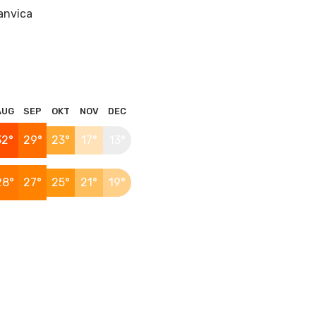
anvica
AUG
SEP
OKT
NOV
DEC
32°
29°
23°
17°
13°
28°
27°
25°
21°
19°