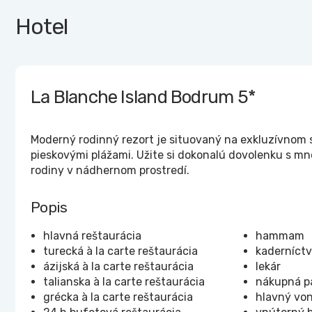
Hotel
La Blanche Island Bodrum
5*
Moderný rodinný rezort je situovaný na exkluzívnom
pieskovými plážami. Užite si dokonalú dovolenku s mn
rodiny v nádhernom prostredí.
Popis
hlavná reštaurácia
hammam
turecká à la carte reštaurácia
kaderníct
ázijská à la carte reštaurácia
lekár
talianska à la carte reštaurácia
nákupná p
grécka à la carte reštaurácia
hlavný von