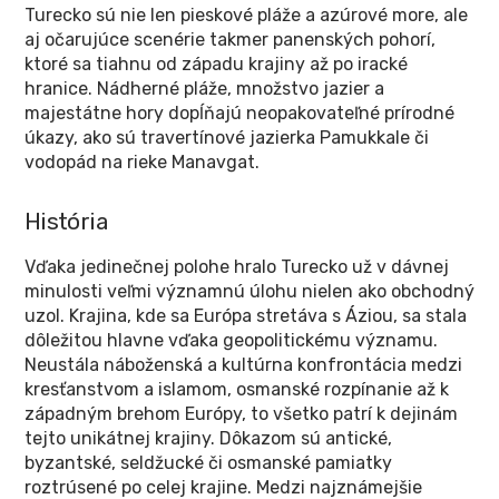
Turecko sú nie len pieskové pláže a azúrové more, ale
aj očarujúce scenérie takmer panenských pohorí,
ktoré sa tiahnu od západu krajiny až po iracké
hranice. Nádherné pláže, množstvo jazier a
majestátne hory dopĺňajú neopakovateľné prírodné
úkazy, ako sú travertínové jazierka Pamukkale či
vodopád na rieke Manavgat.
História
Vďaka jedinečnej polohe hralo Turecko už v dávnej
minulosti veľmi významnú úlohu nielen ako obchodný
uzol. Krajina, kde sa Európa stretáva s Áziou, sa stala
dôležitou hlavne vďaka geopolitickému významu.
Neustála náboženská a kultúrna konfrontácia medzi
kresťanstvom a islamom, osmanské rozpínanie až k
západným brehom Európy, to všetko patrí k dejinám
tejto unikátnej krajiny. Dôkazom sú antické,
byzantské, seldžucké či osmanské pamiatky
roztrúsené po celej krajine. Medzi najznámejšie