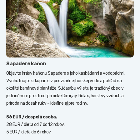
Sapadere kaňon
Objavte krásy kaňonu Sapadere s jeho kaskádami a vodopádmi.
Vychutnajte si kúpanie v priezračnej horskej vode a pohľad na
okolité banánové plantáže. Súčasťou výletu je tradičný obed v
jedinečnom prostredí pri rieke Dimçay. Relax, čerstvý vzduch a
príroda na dosah ruky – ideálne aj pre rodiny.
56 EUR / dospelá osoba.
28 EUR / dieťa od 7 do 12 rokov.
5 EUR / dieťa do 6 rokov.