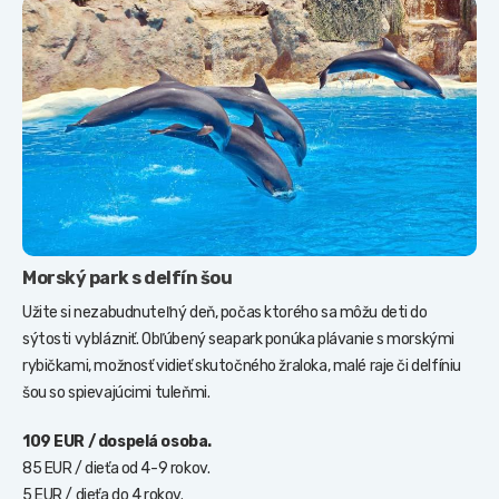
Morský park s delfín šou
Užite si nezabudnuteľný deň, počas ktorého sa môžu deti do
sýtosti vyblázniť. Obľúbený seapark ponúka plávanie s morskými
rybičkami, možnosť vidieť skutočného žraloka, malé raje či delfíniu
šou so spievajúcimi tuleňmi.
109 EUR / dospelá osoba.
85 EUR / dieťa od 4-9 rokov.
5 EUR / dieťa do 4 rokov.