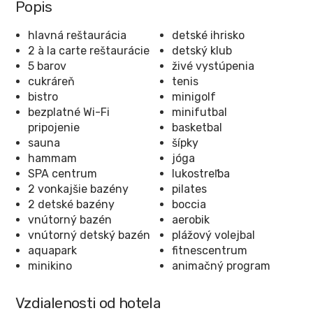
Popis
hlavná reštaurácia
detské ihrisko
2 à la carte reštaurácie
detský klub
5 barov
živé vystúpenia
cukráreň
tenis
bistro
minigolf
bezplatné Wi-Fi
minifutbal
pripojenie
basketbal
sauna
šípky
hammam
jóga
SPA centrum
lukostreľba
2 vonkajšie bazény
pilates
2 detské bazény
boccia
vnútorný bazén
aerobik
vnútorný detský bazén
plážový volejbal
aquapark
fitnescentrum
minikino
animačný program
Vzdialenosti od hotela