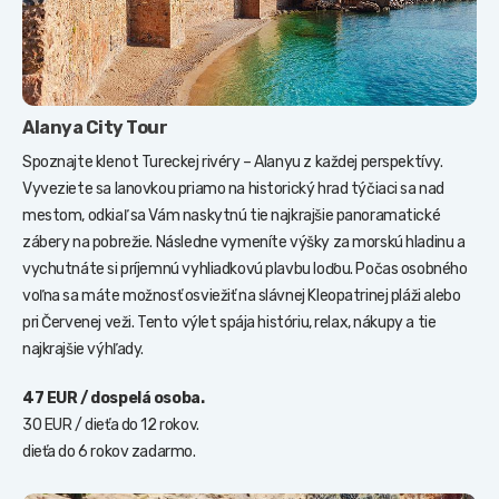
Alanya City Tour
Spoznajte klenot Tureckej rivéry – Alanyu z každej perspektívy.
Vyveziete sa lanovkou priamo na historický hrad týčiaci sa nad
mestom, odkiaľ sa Vám naskytnú tie najkrajšie panoramatické
zábery na pobrežie. Následne vymeníte výšky za morskú hladinu a
vychutnáte si príjemnú vyhliadkovú plavbu loďou. Počas osobného
voľna sa máte možnosť osviežiť na slávnej Kleopatrinej pláži alebo
pri Červenej veži. Tento výlet spája históriu, relax, nákupy a tie
najkrajšie výhľady.
47 EUR / dospelá osoba.
30 EUR / dieťa do 12 rokov.
dieťa do 6 rokov zadarmo.