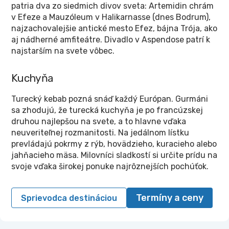
patria dva zo siedmich divov sveta: Artemidin chrám
v Efeze a Mauzóleum v Halikarnasse (dnes Bodrum),
najzachovalejšie antické mesto Efez, bájna Trója, ako
aj nádherné amfiteátre. Divadlo v Aspendose patrí k
najstarším na svete vôbec.
Kuchyňa
Turecký kebab pozná snáď každý Európan. Gurmáni
sa zhodujú, že turecká kuchyňa je po francúzskej
druhou najlepšou na svete, a to hlavne vďaka
neuveriteľnej rozmanitosti. Na jedálnom lístku
prevládajú pokrmy z rýb, hovädzieho, kuracieho alebo
jahňacieho mäsa. Milovníci sladkostí si určite prídu na
svoje vďaka širokej ponuke najrôznejších pochúťok.
Termíny a ceny
Sprievodca destináciou