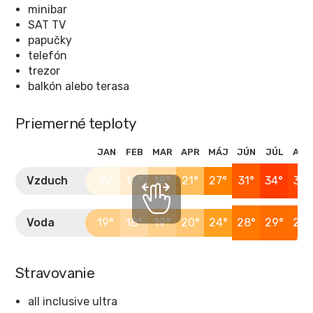
minibar
SAT TV
papučky
telefón
trezor
balkón alebo terasa
Priemerné teploty
JAN
FEB
MAR
APR
MÁJ
JÚN
JÚL
AUG
Vzduch
15°
16°
18°
21°
27°
31°
34°
33°
Voda
19°
18°
19°
20°
24°
28°
29°
29°
Stravovanie
all inclusive ultra