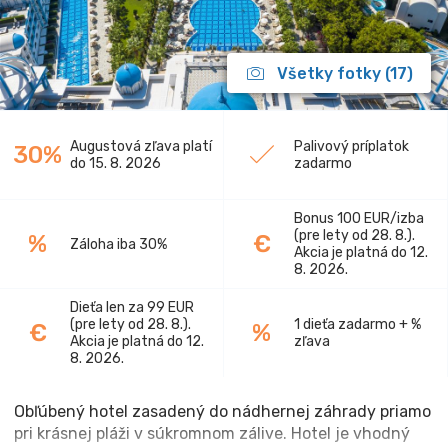
Všetky fotky (17)
Augustová zľava platí
Palivový príplatok
30%
do 15. 8. 2026
zadarmo
Bonus 100 EUR/izba
(pre lety od 28. 8.).
%
€
Záloha iba 30%
Akcia je platná do 12.
8. 2026.
Dieťa len za 99 EUR
(pre lety od 28. 8.).
1 dieťa zadarmo + %
€
%
Akcia je platná do 12.
zľava
8. 2026.
Obľúbený hotel zasadený do nádhernej záhrady priamo
pri krásnej pláži v súkromnom zálive. Hotel je vhodný