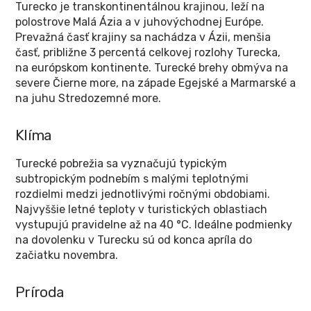
Turecko je transkontinentálnou krajinou, leží na
polostrove Malá Ázia a v juhovýchodnej Európe.
Prevažná časť krajiny sa nachádza v Ázii, menšia
časť, približne 3 percentá celkovej rozlohy Turecka,
na európskom kontinente. Turecké brehy obmýva na
severe Čierne more, na západe Egejské a Marmarské a
na juhu Stredozemné more.
Klíma
Turecké pobrežia sa vyznačujú typickým
subtropickým podnebím s malými teplotnými
rozdielmi medzi jednotlivými ročnými obdobiami.
Najvyššie letné teploty v turistických oblastiach
vystupujú pravidelne až na 40 °C. Ideálne podmienky
na dovolenku v Turecku sú od konca apríla do
začiatku novembra.
Príroda