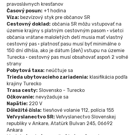
pravoslávnych kresťanov
Časový posun:
+1 hodina
Víza:
bezvízový styk pre občanov SR
Cestovný doklad:
občania SR môžu vstupovať na
územie krajiny s platným cestovným pasom • všetci
občania vrátane maloletých detí musia mať vlastný
cestovný pas • platnosť pasu musí byť minimálne o
150 dní dlhšia, ako je dátum (deň) vstupu na územie
Turecka • cestovný pas musí obsahovať aspoň 2 voľné
strany
Pobytová taxa:
neúčtuje sa
Trieda ubytovacieho zariadenia:
klasifikácia podľa
krajiny Turecko
Trasa cesty:
Slovensko - Turecko
Očkovanie:
nevyžaduje sa
Napätie:
220 V
Dôležité čísla:
tiesňové volanie 112, polícia 155
Veľvyslanectvo SR:
Veľvyslanectvo Slovenskej
republiky v Ankare, Atatürk Bulvarı 245, 06692
Ankara