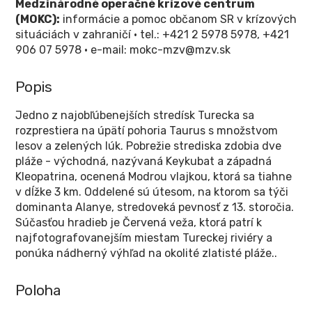
Medzinárodné operačné krízové centrum
(MOKC):
informácie a pomoc občanom SR v krízových
situáciách v zahraničí • tel.: +421 2 5978 5978, +421
906 07 5978 • e-mail: mokc-mzv@mzv.sk
Popis
Jedno z najobľúbenejších stredísk Turecka sa
rozprestiera na úpätí pohoria Taurus s množstvom
lesov a zelených lúk. Pobrežie strediska zdobia dve
pláže - východná, nazývaná Keykubat a západná
Kleopatrina, ocenená Modrou vlajkou, ktorá sa tiahne
v dĺžke 3 km. Oddelené sú útesom, na ktorom sa týči
dominanta Alanye, stredoveká pevnosť z 13. storočia.
Súčasťou hradieb je Červená veža, ktorá patrí k
najfotografovanejším miestam Tureckej riviéry a
ponúka nádherný výhľad na okolité zlatisté pláže..
Poloha