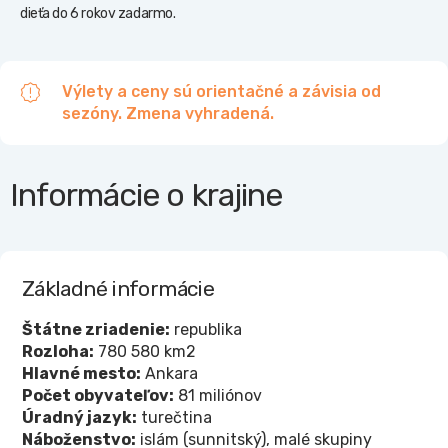
dieťa do 6 rokov zadarmo.
Výlety a ceny sú orientačné a závisia od
sezóny. Zmena vyhradená.
Informácie o krajine
Základné informácie
Štátne zriadenie:
republika
Rozloha:
780 580 km2
Hlavné mesto:
Ankara
Počet obyvateľov:
81 miliónov
Úradný jazyk:
turečtina
Náboženstvo:
islám (sunnitský), malé skupiny