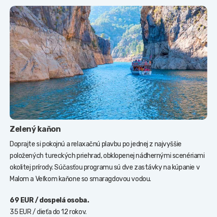
Zelený kaňon
Doprajte si pokojnú a relaxačnú plavbu po jednej z najvyššie
položených tureckých priehrad, obklopenej nádhernými scenériami
okolitej prírody. Súčasťou programu sú dve zastávky na kúpanie v
Malom a Veľkom kaňone so smaragdovou vodou.
69 EUR / dospelá osoba.
35 EUR / dieťa do 12 rokov.