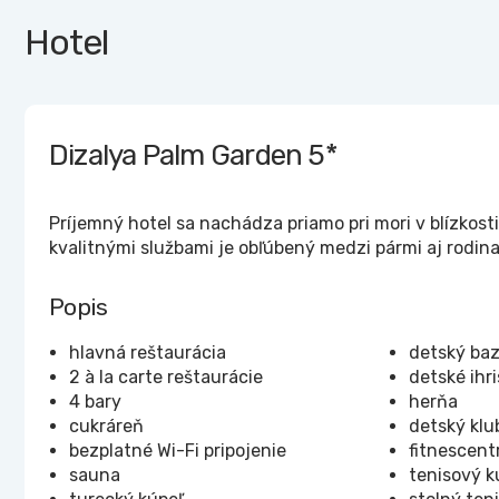
Hotel
Dizalya Palm Garden
5*
Príjemný hotel sa nachádza priamo pri mori v blízkosti 
kvalitnými službami je obľúbený medzi pármi aj rodina
Popis
hlavná reštaurácia
detský ba
2 à la carte reštaurácie
detské ihr
4 bary
herňa
cukráreň
detský klu
bezplatné Wi-Fi pripojenie
fitnescen
sauna
tenisový k