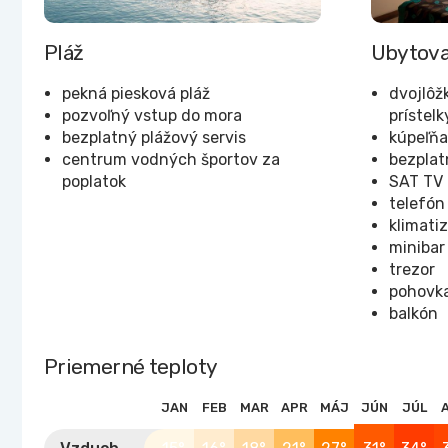
Pláž
Ubytova
pekná piesková pláž
dvojlôž
pozvoľný vstup do mora
prístelk
bezplatný plážový servis
kúpeľňa
centrum vodných športov za
bezplat
poplatok
SAT TV
telefón
klimati
minibar
trezor
pohovk
balkón
Priemerné teploty
JAN
FEB
MAR
APR
MÁJ
JÚN
JÚL