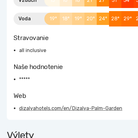
Vzduch
15°
16°
18°
21°
27°
31°
34°
Voda
19°
18°
19°
20°
24°
28°
29°
Stravovanie
all inclusive
Naše hodnotenie
*****
Web
dizalyahotels.com/en/Dizalya-Palm-Garden
Výlety