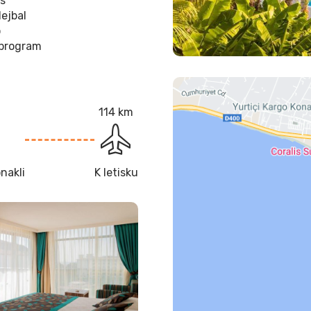
is
lejbal
o
program
114 km
nakli
K letisku