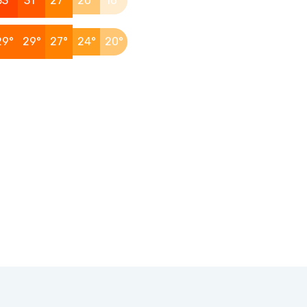
33°
31°
27°
20°
16°
29°
29°
27°
24°
20°