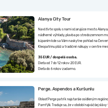
Alanya City Tour
Navštívte spolu s nami očarujúce mesto Alanya.
nádherné výhľady, plavba po stredozemnom mor
kúpaním kde sa Vám naskytne pohľad na Červen
Kleopatrinu pláž a tradičné nákupy v centre mes
35 EUR / dospelá osoba.
Dieťa od 7 do 12 rokov 20 EUR.
Dieťa do 6 rokov zadarmo.
Perge, Aspendos a Kuršunlu
Oblasť Perge patrí k najstaršie osídleným regió
Pamfýlii. Traduje sa, že v období najväčšej sláv