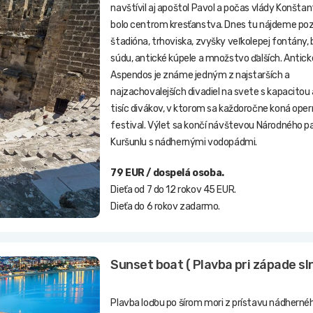
navštívil aj apoštol Pavol a počas vlády Konšta
bolo centrom kresťanstva. Dnes tu nájdeme po
štadióna, trhoviska, zvyšky veľkolepej fontány,
súdu, antické kúpele a množstvo ďalších. Antic
Aspendos je známe jedným z najstarších a
najzachovalejších divadiel na svete s kapacitou
tisíc divákov, v ktorom sa každoročne koná opern
festival. Výlet sa končí návštevou Národného p
Kuršunlu s nádhernými vodopádmi.
79 EUR / dospelá osoba.
Dieťa od 7 do 12 rokov 45 EUR.
Dieťa do 6 rokov zadarmo.
Sunset boat ( Plavba pri západe sl
Plavba loďou po šírom mori z prístavu nádherné