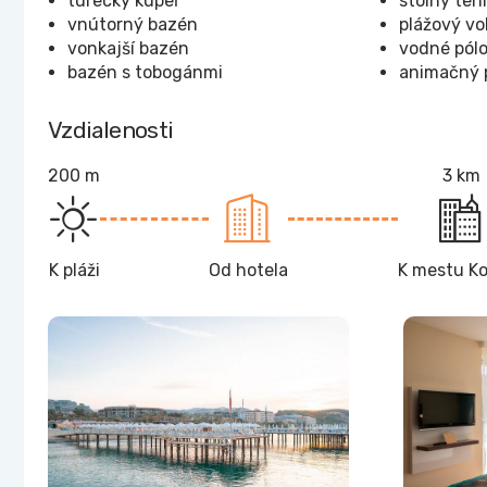
turecký kúpeľ
stolný ten
vnútorný bazén
plážový vo
vonkajší bazén
vodné pól
bazén s tobogánmi
animačný 
Vzdialenosti
200 m
3 km
K pláži
Od hotela
K mestu Ko