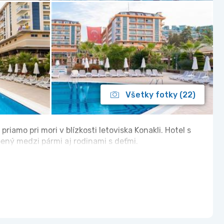
Všetky fotky (22)
riamo pri mori v blízkosti letoviska Konakli. Hotel s
bený medzi pármi aj rodinami s deťmi.