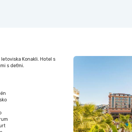
letoviska Konakli. Hotel s
mi s deťmi.
zén
isko
b
trum
urt