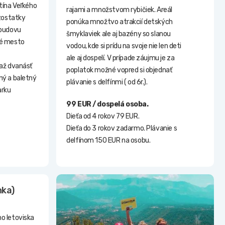
ntína Veľkého
rajami a množstvom rybičiek. Areál
zostatky
ponúka množtvo atrakcií detských
 budovu
šmyklaviek ale aj bazény so slanou
ké mesto
vodou, kde si prídu na svoje nie len deti
ale aj dospelí. V prípade záujmu je za
 až dvanásť
poplatok možné vopred si objednať
ý a baletný
plávanie s delfínmi ( od 6r.).
arku
99 EUR / dospelá osoba.
Dieťa od 4 rokov 79 EUR.
Dieťa do 3 rokov zadarmo. Plávanie s
delfínom 150 EUR na osobu.
nka)
ho letoviska