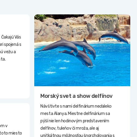
 Čakajú Vás
i spojená s
ú vežu a
ta.
Morský svet a show delfínov
Návštivte s nami delfinárium neďaleko
mesta Alanya. Miestne delfinárium sa
pýší nie len hodinovým predstavením
nom v
delfínov, tuleňov či mroža, ale aj
y toto miesto
unitkátnou môžnosťou šnorcholovania s