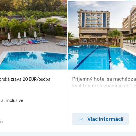
Príjemný hotel sa nachádza p
orská zľava 20 EUR/osoba
kvalitnými službami je obľú
 all inclusive
Viac informácií
én