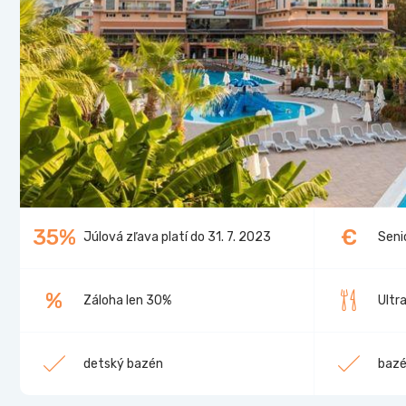
35%
€
Júlová zľava platí do 31. 7. 2023
Seni
%
Záloha len 30%
Ultra
detský bazén
baz