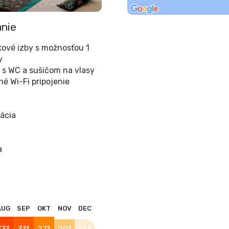
nie
kové izby s možnosťou 1
y
 s WC a sušičom na vlasy
né Wi-Fi pripojenie
zácia
a
AUG
SEP
OKT
NOV
DEC