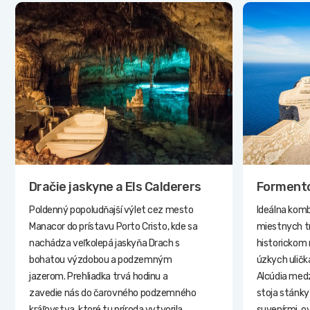
Dračie jaskyne a Els Calderers
Formento
Poldenný popoludňajší výlet cez mesto
Ideálna komb
Manacor do prístavu Porto Cristo, kde sa
miestnych tra
nachádza veľkolepá jaskyňa Drach s
historickom 
bohatou výzdobou a podzemným
úzkych ulič
jazerom. Prehliadka trvá hodinu a
Alcúdia med
zavedie nás do čarovného podzemného
stoja stánky
kráľovstva, ktoré tu príroda vytvorila
suvenírmi, o