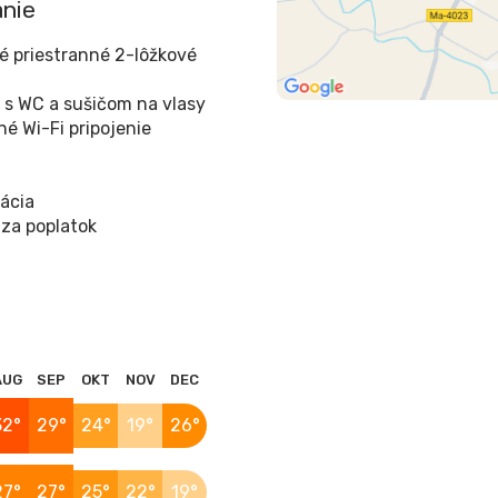
nie
 priestranné 2-lôžkové
 s WC a sušičom na vlasy
né Wi-Fi pripojenie
zácia
 za poplatok
AUG
SEP
OKT
NOV
DEC
32°
29°
24°
19°
26°
27°
27°
25°
22°
19°