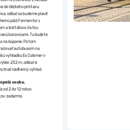
e do blízkeho prístavu
nsa, odkiaľ sa budeme plaviť
hernú pláž Formentor s
om a krištáľovo čistou
vanú borovicami. Tu budete
as na kúpanie. Potom
račovať autobusom na
kú vyhliadku Es Colomer v
ýške 232 m, odkiaľ si
utnať nádherný výhľad.
ospelá osoba.
a od 2 do 12 rokov.
okov zadarmo.