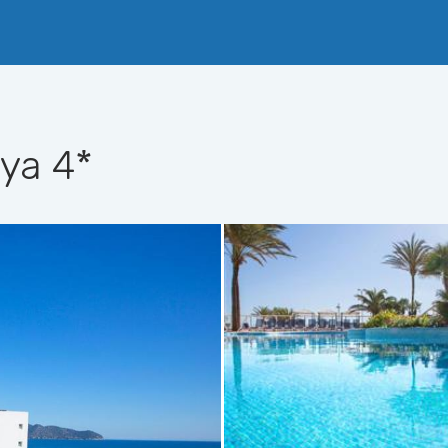
aya
4*