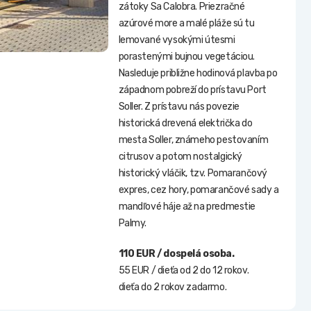
zátoky Sa Calobra. Priezračné
azúrové more a malé pláže sú tu
lemované vysokými útesmi
porastenými bujnou vegetáciou.
Nasleduje približne hodinová plavba po
západnom pobreží do prístavu Port
Soller. Z prístavu nás povezie
historická drevená električka do
mesta Soller, známeho pestovaním
citrusov a potom nostalgický
historický vláčik, tzv. Pomarančový
expres, cez hory, pomarančové sady a
mandľové háje až na predmestie
Palmy.
110 EUR / dospelá osoba.
55 EUR / dieťa od 2 do 12 rokov.
dieťa do 2 rokov zadarmo.