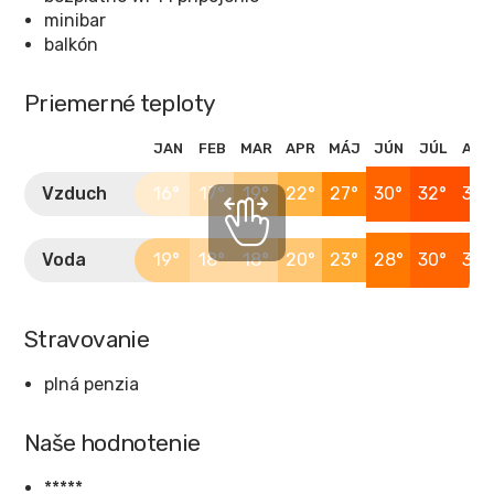
minibar
balkón
Priemerné teploty
JAN
FEB
MAR
APR
MÁJ
JÚN
JÚL
AUG
Vzduch
16°
17°
19°
22°
27°
30°
32°
32°
Voda
19°
18°
18°
20°
23°
28°
30°
30°
Stravovanie
plná penzia
Naše hodnotenie
*****