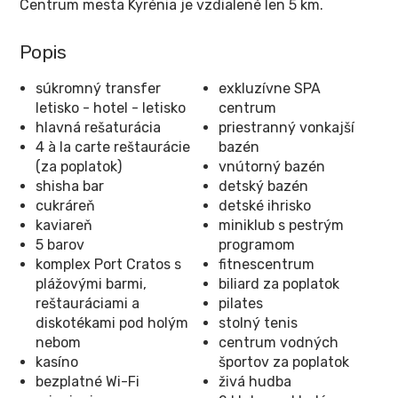
Centrum mesta Kyrénia je vzdialené len 5 km.
Popis
súkromný transfer
exkluzívne SPA
letisko - hotel - letisko
centrum
hlavná rešaturácia
priestranný vonkajší
4 à la carte reštaurácie
bazén
(za poplatok)
vnútorný bazén
shisha bar
detský bazén
cukráreň
detské ihrisko
kaviareň
miniklub s pestrým
5 barov
programom
komplex Port Cratos s
fitnescentrum
plážovými barmi,
biliard za poplatok
reštauráciami a
pilates
diskotékami pod holým
stolný tenis
nebom
centrum vodných
kasíno
športov za poplatok
bezplatné Wi-Fi
živá hudba