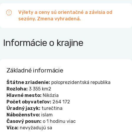
Výlety a ceny sú orientačné a závisia od
sezóny. Zmena vyhradená.
Informácie o krajine
Základné informácie
Štátne zriadenie:
poloprezidentská republika
Rozloha:
3 355 km2
Hlavné mesto:
Nikózia
Počet obyvateľov:
264 172
Úradný jazyk:
turečtina
Náboženstvo:
islam
Časový posun:
o 1 hodinu viac
Víza:
nevyžadujú sa