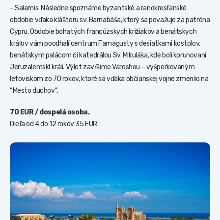
– Salamis. Následne spoznáme byzantské a ranokresťanské
obdobie vďaka kláštoru sv. Barnabáša, ktorý sa považuje za patróna
Cypru. Obdobie bohatých francúzskych križiakov a benátskych
kráľov vám poodhalí centrum Famagusty s desiatkami kostolov,
benátskym palácom či katedrálou Sv. Mikuláša, kde boli korunovaní
Jeruzalemskí králi. Výlet zavŕšime Varoshou – vyšperkovaným
letoviskom zo 70 rokov, ktoré sa vďaka občianskej vojne zmenilo na
“Mesto duchov“.
70 EUR / dospelá osoba.
Dieťa od 4 do 12 rokov 35 EUR.