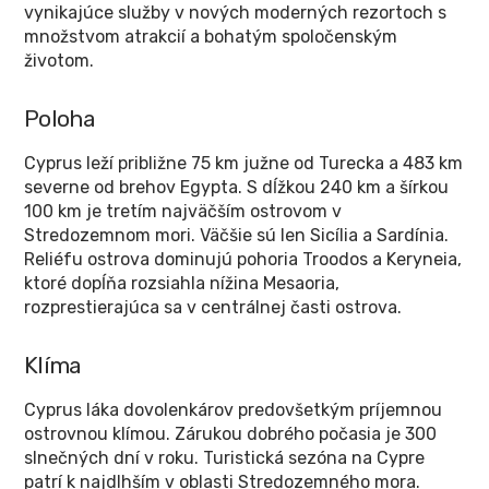
vynikajúce služby v nových moderných rezortoch s
množstvom atrakcií a bohatým spoločenským
životom.
Poloha
Cyprus leží približne 75 km južne od Turecka a 483 km
severne od brehov Egypta. S dĺžkou 240 km a šírkou
100 km je tretím najväčším ostrovom v
Stredozemnom mori. Väčšie sú len Sicília a Sardínia.
Reliéfu ostrova dominujú pohoria Troodos a Keryneia,
ktoré dopĺňa rozsiahla nížina Mesaoria,
rozprestierajúca sa v centrálnej časti ostrova.
Klíma
Cyprus láka dovolenkárov predovšetkým príjemnou
ostrovnou klímou. Zárukou dobrého počasia je 300
slnečných dní v roku. Turistická sezóna na Cypre
patrí k najdlhším v oblasti Stredozemného mora.