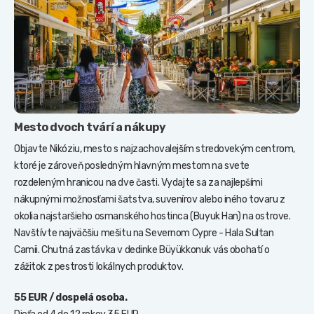
Mesto dvoch tvárí a nákupy
Objavte Nikóziu, mesto s najzachovalejším stredovekým centrom,
ktoré je zároveň posledným hlavným mestom na svete
rozdeleným hranicou na dve časti. Vydajte sa za najlepšími
nákupnými možnosťami šatstva, suvenírov alebo iného tovaru z
okolia najstaršieho osmanského hostinca (Buyuk Han) na ostrove.
Navštívte najväčšiu mešitu na Severnom Cypre - Hala Sultan
Camii. Chutná zastávka v dedinke Büyükkonuk vás obohatí o
zážitok z pestrosti lokálnych produktov.
55 EUR / dospelá osoba.