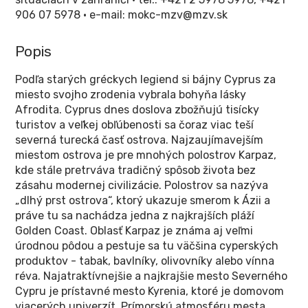
906 07 5978 • e-mail: mokc-mzv@mzv.sk
Popis
Podľa starých gréckych legiend si bájny Cyprus za
miesto svojho zrodenia vybrala bohyňa lásky
Afrodita. Cyprus dnes doslova zbožňujú tisícky
turistov a veľkej obľúbenosti sa čoraz viac teší
severná turecká časť ostrova. Najzaujímavejším
miestom ostrova je pre mnohých polostrov Karpaz,
kde stále pretrváva tradičný spôsob života bez
zásahu modernej civilizácie. Polostrov sa nazýva
„dlhý prst ostrova“, ktorý ukazuje smerom k Ázii a
práve tu sa nachádza jedna z najkrajších pláží
Golden Coast. Oblasť Karpaz je známa aj veľmi
úrodnou pôdou a pestuje sa tu väčšina cyperských
produktov - tabak, bavlníky, olivovníky alebo vínna
réva. Najatraktívnejšie a najkrajšie mesto Severného
Cypru je prístavné mesto Kyrenia, ktoré je domovom
viacerých univerzít. Prímorskú atmosféru mesta