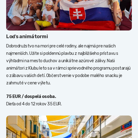
Loď s animátormi
Dobrodružstvo na mori pre celé rodiny, ale najmä pre našich
najmenších. Užite si poldennú plavbu z najbližšieho prístavu s
výhľadmi na mesto duchov a unikátne azúrové zálivy. Naši
animátori z Klubu leto sa v rámci sprievodného programu postarajú
o zábavu vašich detí. Občerstvenie v podobe malého snacku je
zahrnuté v cene výletu.
75 EUR / dospelá osoba.
Dieťa od 4 do 12 rokov 35 EUR.