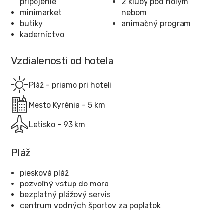
pripojenie
2 kluby pod holým
minimarket
nebom
butiky
animačný program
kaderníctvo
Vzdialenosti od hotela
Pláž - priamo pri hoteli
Mesto Kyrénia - 5 km
Letisko - 93 km
Pláž
piesková pláž
pozvoľný vstup do mora
bezplatný plážový servis
centrum vodných športov za poplatok