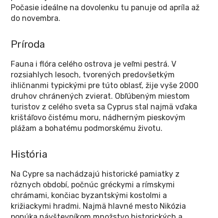
Počasie ideálne na dovolenku tu panuje od apríla až
do novembra.
Príroda
Fauna i flóra celého ostrova je veľmi pestrá. V
rozsiahlych lesoch, tvorených predovšetkým
ihličnanmi typickými pre túto oblasť, žije vyše 2000
druhov chránených zvierat. Obľúbeným miestom
turistov z celého sveta sa Cyprus stal najmä vďaka
krištáľovo čistému moru, nádherným pieskovým
plážam a bohatému podmorskému životu.
História
Na Cypre sa nachádzajú historické pamiatky z
rôznych období, počnúc gréckymi a rímskymi
chrámami, končiac byzantskými kostolmi a
križiackymi hradmi. Najmä hlavné mesto Nikózia
ponúka návštevníkom množstvo historických a