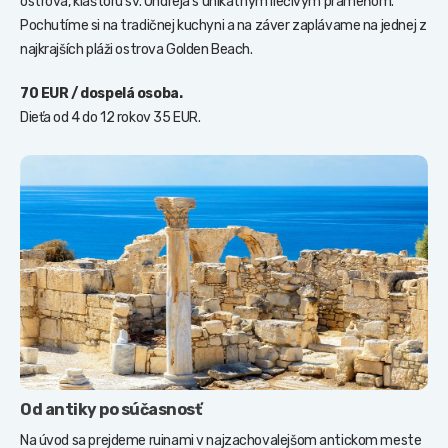
ostrova, kláštoru sv. Ondreja s unikátnym liečivým prameňom.
Pochutíme si na tradičnej kuchyni a na záver zaplávame na jednej z
najkrajších pláži ostrova Golden Beach.
70 EUR / dospelá osoba.
Dieťa od 4 do 12 rokov 35 EUR.
Od antiky po súčasnosť
Na úvod sa prejdeme ruinami v najzachovalejšom antickom meste