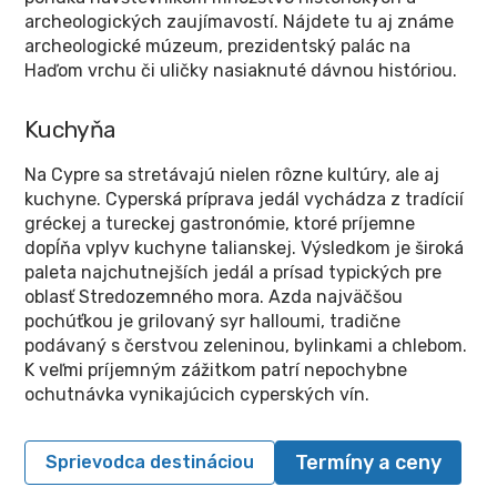
archeologických zaujímavostí. Nájdete tu aj známe
archeologické múzeum, prezidentský palác na
Haďom vrchu či uličky nasiaknuté dávnou históriou.
Kuchyňa
Na Cypre sa stretávajú nielen rôzne kultúry, ale aj
kuchyne. Cyperská príprava jedál vychádza z tradícií
gréckej a tureckej gastronómie, ktoré príjemne
dopĺňa vplyv kuchyne talianskej. Výsledkom je široká
paleta najchutnejších jedál a prísad typických pre
oblasť Stredozemného mora. Azda najväčšou
pochúťkou je grilovaný syr halloumi, tradične
podávaný s čerstvou zeleninou, bylinkami a chlebom.
K veľmi príjemným zážitkom patrí nepochybne
ochutnávka vynikajúcich cyperských vín.
Termíny a ceny
Sprievodca destináciou