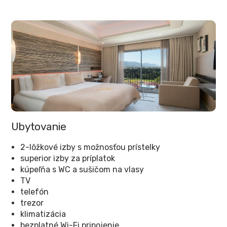
Ubytovanie
2-lôžkové izby s možnosťou prístelky
superior izby za príplatok
kúpeľňa s WC a sušičom na vlasy
TV
telefón
trezor
klimatizácia
bezplatné Wi-Fi pripojenie