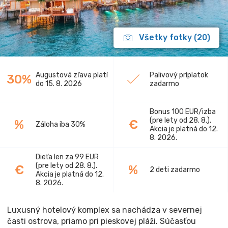
Všetky fotky (20)
Augustová zľava platí
Palivový príplatok
30%
do 15. 8. 2026
zadarmo
Bonus 100 EUR/izba
(pre lety od 28. 8.).
%
€
Záloha iba 30%
Akcia je platná do 12.
8. 2026.
Dieťa len za 99 EUR
(pre lety od 28. 8.).
€
%
2 deti zadarmo
Akcia je platná do 12.
8. 2026.
Luxusný hotelový komplex sa nachádza v severnej
časti ostrova, priamo pri pieskovej pláži. Súčasťou