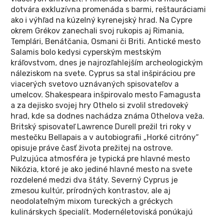
dotvára exkluzívna promenáda s barmi, reštauráciami
ako i výhľad na kúzelný kyrenejský hrad. Na Cypre
okrem Grékov zanechali svoj rukopis aj Rimania,
Templári, Benátčania, Osmani či Briti. Antické mesto
Salamis bolo kedysi cyperským mestským
kráľovstvom, dnes je najrozľahlejším archeologickým
náleziskom na svete. Cyprus sa stal inšpiráciou pre
viacerých svetovo uznávaných spisovateľov a
umelcov. Shakespeara inšpirovalo mesto Famagusta
a za dejisko svojej hry Othelo si zvolil stredoveký
hrad, kde sa dodnes nachádza známa Othelova veža.
Britský spisovateľ Lawrence Durell prežil tri roky v
mestečku Bellapais a v autobiografii „Horké citróny“
opisuje práve časť života prežitej na ostrove.
Pulzujúca atmosféra je typická pre hlavné mesto
Nikózia, ktoré je ako jediné hlavné mesto na svete
rozdelené medzi dva štáty. Severný Cyprus je
zmesou kultúr, prírodných kontrastov, ale aj
neodolateľným mixom tureckých a gréckych
kulinárskych špecialít. Modernéletoviská ponúkajú