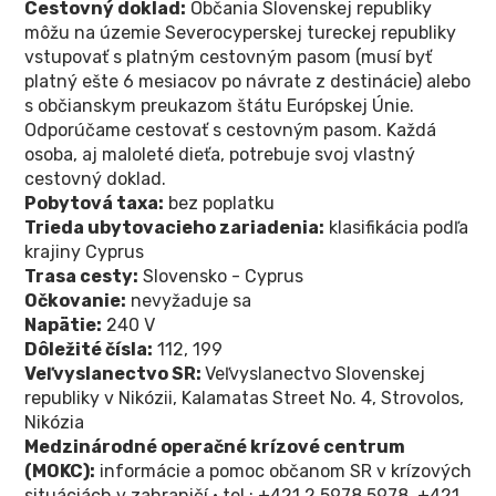
Cestovný doklad:
Občania Slovenskej republiky
môžu na územie Severocyperskej tureckej republiky
vstupovať s platným cestovným pasom (musí byť
platný ešte 6 mesiacov po návrate z destinácie) alebo
s občianskym preukazom štátu Európskej Únie.
Odporúčame cestovať s cestovným pasom. Každá
osoba, aj maloleté dieťa, potrebuje svoj vlastný
cestovný doklad.
Pobytová taxa:
bez poplatku
Trieda ubytovacieho zariadenia:
klasifikácia podľa
krajiny Cyprus
Trasa cesty:
Slovensko - Cyprus
Očkovanie:
nevyžaduje sa
Napätie:
240 V
Dôležité čísla:
112, 199
Veľvyslanectvo SR:
Veľvyslanectvo Slovenskej
republiky v Nikózii, Kalamatas Street No. 4, Strovolos,
Nikózia
Medzinárodné operačné krízové centrum
(MOKC):
informácie a pomoc občanom SR v krízových
situáciách v zahraničí • tel.: +421 2 5978 5978, +421