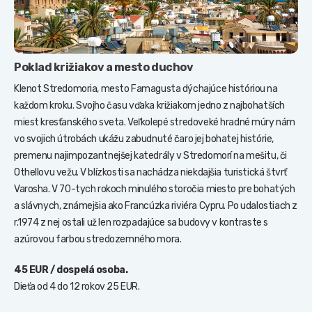
Poklad križiakov a mesto duchov
Klenot Stredomoria, mesto Famagusta dýchajúce históriou na
každom kroku. Svojho času vďaka križiakom jedno z najbohatších
miest kresťanského sveta. Veľkolepé stredoveké hradné múry nám
vo svojich útrobách ukážu zabudnuté čaro jej bohatej histórie,
premenu najimpozantnejšej katedrály v Stredomorí na mešitu, či
Othellovu vežu. V blízkosti sa nachádza niekdajšia turistická štvrť
Varosha. V 70-tych rokoch minulého storočia miesto pre bohatých
a slávnych, známejšia ako Francúzka riviéra Cypru. Po udalostiach z
r.1974 z nej ostali už len rozpadajúce sa budovy v kontraste s
azúrovou farbou stredozemného mora.
45 EUR / dospelá osoba.
Dieťa od 4 do 12 rokov 25 EUR.