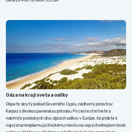
Dieťa od 4 do 12 rokov 35 EUR.
Oáza na kraji sveta a oslíky
Objavte skrytý poklad Severného Cypru, nádherný polostrov
Karpaz s divokou panenskou prírodou. Po ceste stretnete a
nakŕmite posledných divo žijúcich oslíkov v Európe. Až prídete k
najvýznamnejšiemu pútnickému miestu na najvýchodnejšom bode