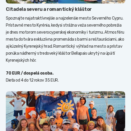
Citadela severu a romantický kláštor
Spoznajte najatraktívnejšie a najzelenšie mesto Severného Cypru.
Prístavné mesto Kyrénia, kedysi strážna veža severného pobrežia
je dnes motorom severocyperskej ekonomiky i turizmu. Atmosféru
mesta dotvára exkluzívna promenáda s barmi a reštauráciami, ako
aj kúzelný Kyrenejský hrad. Romantický výhľad na mesto a prístav
ponúka nádherný stredoveký kláštor Bellapais ukrytý na úpätí
Kyrenejských hôr.
70 EUR / dospelá osoba.
Dieťa od 4 do 12 rokov 35 EUR.