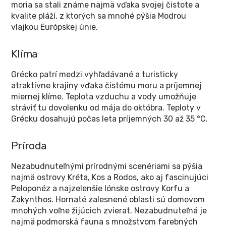
moria sa stali známe najmä vďaka svojej čistote a
kvalite pláží, z ktorých sa mnohé pýšia Modrou
vlajkou Európskej únie.
Klíma
Grécko patrí medzi vyhľadávané a turisticky
atraktívne krajiny vďaka čistému moru a príjemnej
miernej klíme. Teplota vzduchu a vody umožňuje
stráviť tu dovolenku od mája do októbra. Teploty v
Grécku dosahujú počas leta príjemných 30 až 35 °C.
Príroda
Nezabudnuteľnými prírodnými scenériami sa pýšia
najmä ostrovy Kréta, Kos a Rodos, ako aj fascinujúci
Peloponéz a najzelenšie Iónske ostrovy Korfu a
Zakynthos. Hornaté zalesnené oblasti sú domovom
mnohých voľne žijúcich zvierat. Nezabudnuteľná je
najmä podmorská fauna s množstvom farebných