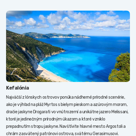
Kefalónia
Najväčší z Iónskych ostrovov ponúka nádherné prírodné scenérie,
ako je výhľad na pláž Myrtos s bielym pieskom a azúrovým morom,
dračie jaskyne Drogarati vo vnútrozemí a unikátne jazero Melissani,
ktoré je jedinečným prírodným úkazom a ktoré vzniklo
prepadnutím stropu jaskyne. Navštívite hlavné mesto Argostoli a
chrám zasvätený patrónovi ostrova, svätému Gerasimusovi.