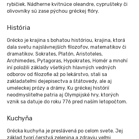
rybičiek. Nádherne kvitnúce oleandre, cyprušteky či
olivovníky sú zase pýchou gréckej flóry.
História
Grécko je krajina s bohatou históriou, krajina, ktorá
dala svetu najslávnejších filozofov, matematikov či
dramatikov. Sokrates, Platón, Aristoteles,
Archimedes, Pytagoras, Hypokrates, Homér a mnohí
iní položili základy všetkých hlavných vedných
odborov od filozofie až po lekárstvo, stali sa
zakladateľmi dejepisectva a štátovedy, ale aj
umeleckej prózy a drámy. Ku gréckej histórií
neodmysliteľne patria aj Olympijské hry, ktorých
vznik sa datuje do roku 776 pred naším letopočtom.
Kuchyňa
Grécka kuchyňa je preslávená po celom svete. Jej
základ tvorí čerstvá zelenina a zdraviu veľmi