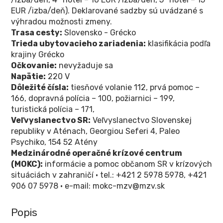
EUR /izba/deň). Deklarované sadzby sú uvádzané s
výhradou možnosti zmeny.
Trasa cesty:
Slovensko - Grécko
Trieda ubytovacieho zariadenia:
klasifikácia podľa
krajiny Grécko
Očkovanie:
nevyžaduje sa
Napätie:
220 V
Dôležité čísla:
tiesňové volanie 112, prvá pomoc –
166, dopravná polícia – 100, požiarnici – 199,
turistická polícia – 171,
Veľvyslanectvo SR:
Veľvyslanectvo Slovenskej
republiky v Aténach, Georgiou Seferi 4, Paleo
Psychiko, 154 52 Atény
Medzinárodné operačné krízové centrum
(MOKC):
informácie a pomoc občanom SR v krízových
situáciách v zahraničí • tel.: +421 2 5978 5978, +421
906 07 5978 • e-mail: mokc-mzv@mzv.sk
Popis