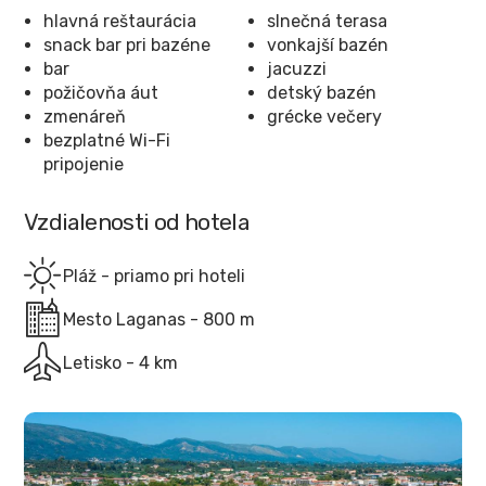
hlavná reštaurácia
slnečná terasa
snack bar pri bazéne
vonkajší bazén
bar
jacuzzi
požičovňa áut
detský bazén
zmenáreň
grécke večery
bezplatné Wi-Fi
pripojenie
Vzdialenosti od hotela
Pláž - priamo pri hoteli
Mesto Laganas - 800 m
Letisko - 4 km