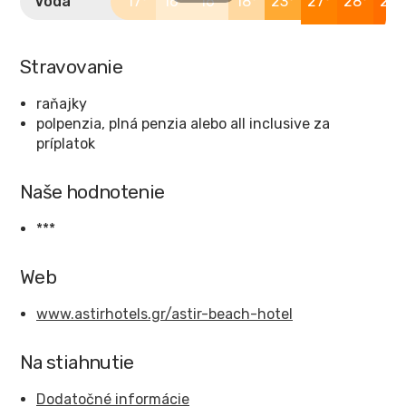
Voda
17°
16°
16°
18°
23°
27°
28°
29°
Stravovanie
raňajky
polpenzia, plná penzia alebo all inclusive za
príplatok
Naše hodnotenie
***
Web
www.astirhotels.gr/astir-beach-hotel
Na stiahnutie
Dodatočné informácie