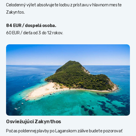
Celodenný výlet absolvujete loďou z prístavu v hlavnom meste
Zakyntos.
84 EUR / dospelá osoba.
60 EUR / dieťa od 3 do 12 rokov.
Osviežujúci Zakynthos
Počas poldennej plavby po Laganskom zálive budete pozorovať