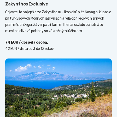
Zakynthos Exclusive
Objavte to najlepšie zo Zakynthosu – ikonickú pláž Navagio, kúpanie
pri tyrkysových Modrých jaskyniach a relax pri liečivých sírnych
prameňoch Xigia. Záver patrí farme Therianos, kde ochutnáte
miestne olivové poklady so zázračnými účinkami.
74 EUR / dospelá osoba.
42 EUR / dieťa od 3 do 12 rokov.