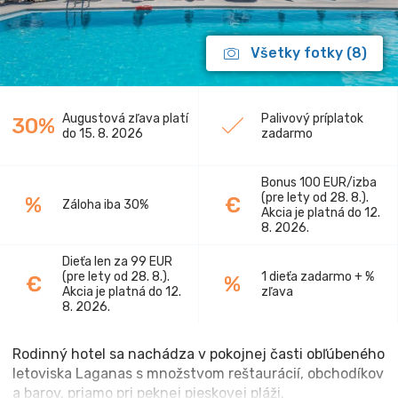
Všetky fotky (8)
Augustová zľava platí
Palivový príplatok
30%
do 15. 8. 2026
zadarmo
Bonus 100 EUR/izba
(pre lety od 28. 8.).
%
€
Záloha iba 30%
Akcia je platná do 12.
8. 2026.
Dieťa len za 99 EUR
(pre lety od 28. 8.).
1 dieťa zadarmo + %
€
%
Akcia je platná do 12.
zľava
8. 2026.
Rodinný hotel sa nachádza v pokojnej časti obľúbeného
letoviska Laganas s množstvom reštaurácií, obchodíkov
a barov, priamo pri peknej pieskovej pláži.