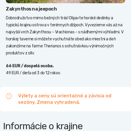
Zakynthos na jeepoch
Dobrodružstvo mimo bežných trás! Objavte horské dedinky a
typickú krajinu ostrova v terénnych džípoch. Vyvezieme vás až na
najvyšší vrch Zakynthosu – Vrachionas – s nádhernými výhľadmi. V
horskej taverne si môžete vychutnáte obed ako miestni a deň
zakončíme na farme Therianos s ochutnávkou výnimočných
produktov z olív.
66 EUR / dospelá osoba.
49 EUR / dieťa od 3 do 12 rokov.
Výlety a ceny sú orientačné a závisia od
sezóny. Zmena vyhradená.
Informácie o krajine