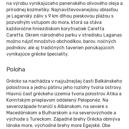
na výrobu vynikajúceho panenského olivového oleja a
prírodnej kozmetiky. Najnavštevovanejšou oblasťou
je Laganský záliv s 9 km dlhou pieskovou plážou s
pozvoľným vstupom do mora, ktorá sa stáva
každoročne hniezdiskom korytnačiek Caretta
Caretta. Okrem národného parku v stredisku Laganas
možno nájsť množstvo obchodíkov, barov, nočných
podnikov, ale aj tradičných taverien ponúkajúcich
vynikajúce grécke špeciality.
Poloha
Grécko sa nachádza v najjužnejšej časti Balkánskeho
polostrova a jednu pätinu jeho rozlohy tvoria ostrovy.
Hlavnú časť gréckeho územia tvoria polostrov Atika a
Korintským prieplavom oddelený Peloponéz. Na
severozápade hraničí s Albánskom, na severe s
Macedónskom a Bulharskom a na severovýchode a
východe s Tureckom. Západné brehy Grécka obmýva
Iónske more, východné brehy more Egejské. Obe