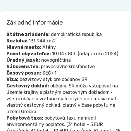
Základné informácie
Štátne zriadenie:
demokratická republika
Rozloha:
131 944 km2
Hlavné mesto:
Atény
Počet obyvateľov:
10 047 800 (údaj z roku 2024)
Úradný jazyk:
novogréčtina
Náboženstvo:
pravoslávne kresťanstvo
Časový posun:
SEČ+1
Víza:
bezvízový styk pre občanov SR
Cestovný doklad:
občania SR môžu vstupovať na
územie krajiny s platným cestovným dokladom •
všetci občania vrátane maloletých detí musia mať
vlastný cestovný doklad, platný v čase pobytu na
území Grécka
Pobytová taxa:
pobytovú taxu nahradil
environmentálny poplatok: (3* hotel – 5 EUR
/izba/deň, 4* hotel – 10 EUR /izba/deň, 5* hotel – 15