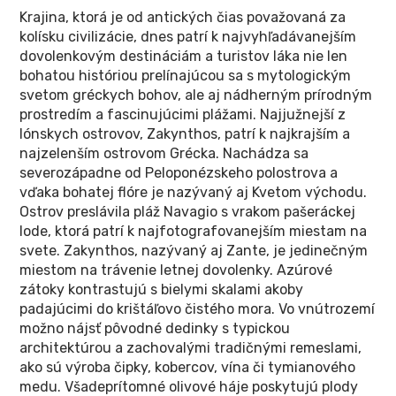
Krajina, ktorá je od antických čias považovaná za
kolísku civilizácie, dnes patrí k najvyhľadávanejším
dovolenkovým destináciám a turistov láka nie len
bohatou históriou prelínajúcou sa s mytologickým
svetom gréckych bohov, ale aj nádherným prírodným
prostredím a fascinujúcimi plážami. Najjužnejší z
Iónskych ostrovov, Zakynthos, patrí k najkrajším a
najzelenším ostrovom Grécka. Nachádza sa
severozápadne od Peloponézskeho polostrova a
vďaka bohatej flóre je nazývaný aj Kvetom východu.
Ostrov preslávila pláž Navagio s vrakom pašeráckej
lode, ktorá patrí k najfotografovanejším miestam na
svete. Zakynthos, nazývaný aj Zante, je jedinečným
miestom na trávenie letnej dovolenky. Azúrové
zátoky kontrastujú s bielymi skalami akoby
padajúcimi do krištáľovo čistého mora. Vo vnútrozemí
možno nájsť pôvodné dedinky s typickou
architektúrou a zachovalými tradičnými remeslami,
ako sú výroba čipky, kobercov, vína či tymianového
medu. Všadeprítomné olivové háje poskytujú plody