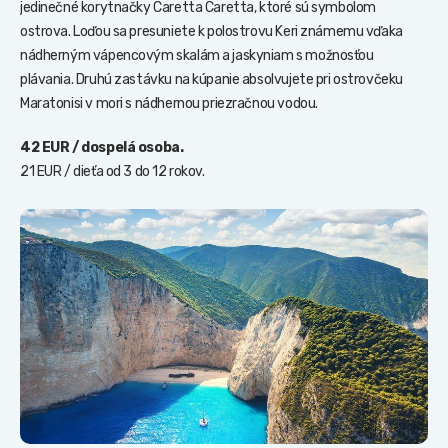
jedinečné korytnačky Caretta Caretta, ktoré sú symbolom
ostrova. Loďou sa presuniete k polostrovu Keri známemu vďaka
nádherným vápencovým skalám a jaskyniam s možnosťou
plávania. Druhú zastávku na kúpanie absolvujete pri ostrovčeku
Maratonisi v mori s nádhernou priezračnou vodou.
42 EUR / dospelá osoba.
21 EUR / dieťa od 3 do 12 rokov.