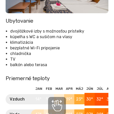
Ubytovanie
dvojlôžkové izby s možnosťou prístelky
kúpeľňa s WC a sušičom na vlasy
klimatizácia
bezplatné Wi-Fi pripojenie
chladnička
TV
balkón alebo terasa
Priemerné teploty
JAN
FEB
MAR
APR
MÁJ
JÚN
JÚL
AUG
Vzduch
14°
14°
16°
19°
23°
30°
32°
32°