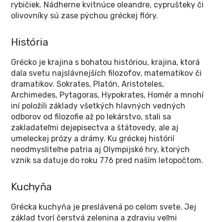
rybičiek. Nádherne kvitnúce oleandre, cyprušteky či
olivovníky sú zase pýchou gréckej flóry.
História
Grécko je krajina s bohatou históriou, krajina, ktorá
dala svetu najslávnejších filozofov, matematikov či
dramatikov. Sokrates, Platón, Aristoteles,
Archimedes, Pytagoras, Hypokrates, Homér a mnohí
iní položili základy všetkých hlavných vedných
odborov od filozofie až po lekárstvo, stali sa
zakladateľmi dejepisectva a štátovedy, ale aj
umeleckej prózy a drámy. Ku gréckej histórií
neodmysliteľne patria aj Olympijské hry, ktorých
vznik sa datuje do roku 776 pred naším letopočtom.
Kuchyňa
Grécka kuchyňa je preslávená po celom svete. Jej
základ tvorí čerstvá zelenina a zdraviu veľmi