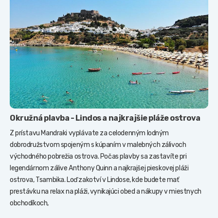
Okružná plavba - Lindos a najkrajšie pláže ostrova
Z prístavu Mandraki vyplávate za celodenným lodným
dobrodružstvom spojeným s kúpaním v malebných zálivoch
východného pobrežia ostrova. Počas plavby sa zastavíte pri
legendárnom zálive Anthony Quinn a najkrajšej pieskovej pláži
ostrova, Tsambika. Loď zakotví v Lindose, kde budete mať
prestávku na relax na pláži, vynikajúci obed a nákupy v miestnych
obchodíkoch,