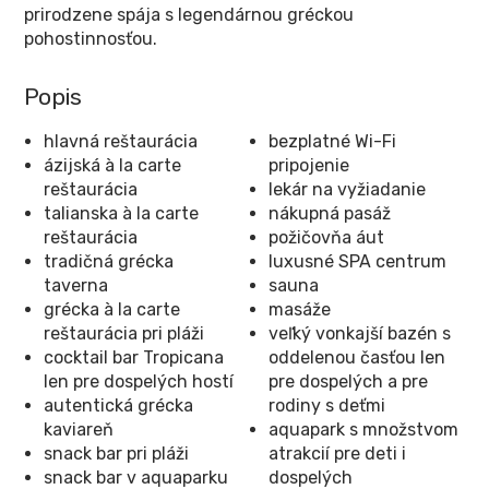
prirodzene spája s legendárnou gréckou
pohostinnosťou.
Popis
hlavná reštaurácia
bezplatné Wi-Fi
ázijská à la carte
pripojenie
reštaurácia
lekár na vyžiadanie
talianska à la carte
nákupná pasáž
reštaurácia
požičovňa áut
tradičná grécka
luxusné SPA centrum
taverna
sauna
grécka à la carte
masáže
reštaurácia pri pláži
veľký vonkajší bazén s
cocktail bar Tropicana
oddelenou časťou len
len pre dospelých hostí
pre dospelých a pre
autentická grécka
rodiny s deťmi
kaviareň
aquapark s množstvom
snack bar pri pláži
atrakcií pre deti i
snack bar v aquaparku
dospelých