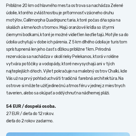
Približne 20 km od hlavného mesta ostrova sa nachádza Zelené
údolie, ktorého zvláštnosťou je prítomnosť vzácneho druhu
motýľov, Callimorpha Quadripunctaria, ktoré počas dňa spia na
skalách a kmeňoch stromov. Majú oranžové krídla so štyrmi
čiernymi bodkami, ktoré je možné vidieť len keď lietajú. Motýle sa do
údolia uchyľujú v dobe ich párenia. Z 5 km dlhého údolia je turistom
sprístupnená len jeho časť s dĺžkou približne 1 km. Prírodná
rezervácia sa nachádza v okolí rieky Pelekanos, ktorá v rokline
vytvára potôčiky a vodopády, ktoré nevysychajú ani v tých
najteplejších dňoch. Výlet pokračuje na malebný ostrov Chalki, kde
Vás už na prvý pohľad uchváti tradičná farebná architektúra. Na
ostrove si môžete užiť jedinečnú atmosféru v jednej z miestnych
taverien, alebo sa okúpať a oddýchnuť na nádhernej pláži.
54 EUR / dospelá osoba.
27 EUR / dieťa do 12 rokov.
dieťa do 2 rokov zadarmo.