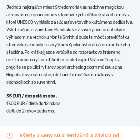
Jedno z najkrajších miest Stredomoria vás nadchne magickou
atmosférou, umocnenou v stredovekých uličkách starého mesta,
ktoré UNESCO vyhlásilo za súčasť svetového kultúrneho dedičstva.
Výlet začnete v prístave Mandraki s krásnym panoramatickým
výhľadom, na vrcholku Monte Smith si budete môcť spraviť fotku
starovekej akropoly so zvyškami Apolónovho chrámu a antického
štadióna. Po krátkej jazde vstúpite do rozprávkovo krásneho
mesta bránou rytiera d`Amboise, obdivujte Palác veľmajstra,
prejdite sa po Ulici rytierov popri archeologickom múzeu až na
Hippokratovo námestie, kde budete mať čas na nákupy v
obchodíkoch so suvenírmi.
35 EUR / dospelá osoba.
17,50 EUR / dieťa do 12 rokov.
dieťa do 2 rokov zadarmo.
Výlety a ceny sú orientačné a závisia od