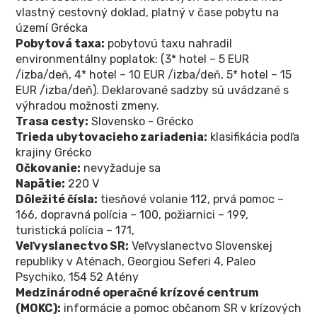
vlastný cestovný doklad, platný v čase pobytu na
území Grécka
Pobytová taxa:
pobytovú taxu nahradil
environmentálny poplatok: (3* hotel – 5 EUR
/izba/deň, 4* hotel – 10 EUR /izba/deň, 5* hotel – 15
EUR /izba/deň). Deklarované sadzby sú uvádzané s
výhradou možnosti zmeny.
Trasa cesty:
Slovensko - Grécko
Trieda ubytovacieho zariadenia:
klasifikácia podľa
krajiny Grécko
Očkovanie:
nevyžaduje sa
Napätie:
220 V
Dôležité čísla:
tiesňové volanie 112, prvá pomoc –
166, dopravná polícia – 100, požiarnici – 199,
turistická polícia – 171,
Veľvyslanectvo SR:
Veľvyslanectvo Slovenskej
republiky v Aténach, Georgiou Seferi 4, Paleo
Psychiko, 154 52 Atény
Medzinárodné operačné krízové centrum
(MOKC):
informácie a pomoc občanom SR v krízových