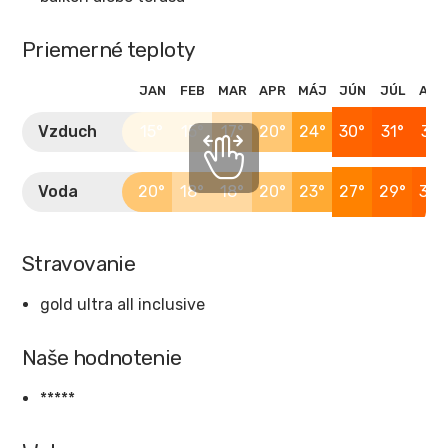
Priemerné teploty
JAN
FEB
MAR
APR
MÁJ
JÚN
JÚL
AUG
Vzduch
15°
15°
17°
20°
24°
30°
31°
31°
Voda
20°
18°
18°
20°
23°
27°
29°
30°
Stravovanie
gold ultra all inclusive
Naše hodnotenie
*****