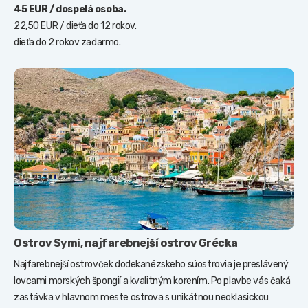
45 EUR / dospelá osoba.
22,50 EUR / dieťa do 12 rokov.
dieťa do 2 rokov zadarmo.
Ostrov Symi, najfarebnejší ostrov Grécka
Najfarebnejší ostrovček dodekanézskeho súostrovia je preslávený
lovcami morských špongií a kvalitným korením. Po plavbe vás čaká
zastávka v hlavnom meste ostrova s unikátnou neoklasickou