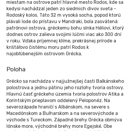
miestam na ostrove patrí hlavné mesto Rodos, kde sa
kedysi nachádzal jeden zo siedmich divov sveta -
Rodoský kolos. Táto 32 m vysoká socha, popod ktorú
plávali lode do prístavu v Mandraki, bola zasvätená
patrónovi ostrova, gréckemu bohu slnka Héliovi, ktorý
dodnes ostrov zalieva svojimi lúčmi viac ako 300 dní
v roku. Vďaka príjemnej klíme, prekrásnej prírode a
krištáľovo čistému moru patrí Rodos k
najobľúbenejším ostrovom Grécka.
Poloha
Grécko sa nachádza v najjužnejšej časti Balkánskeho
polostrova a jednu pätinu jeho rozlohy tvoria ostrovy.
Hlavnú časť gréckeho územia tvoria polostrov Atika a
Korintským prieplavom oddelený Peloponéz. Na
severozápade hraničí s Albánskom, na severe s
Macedónskom a Bulharskom a na severovýchode a
východe s Tureckom. Západné brehy Grécka obmýva
Iónske more, východné brehy more Egejské. Obe