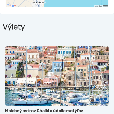
Výlety
Malebný ostrov Chalki a údolie motýľov