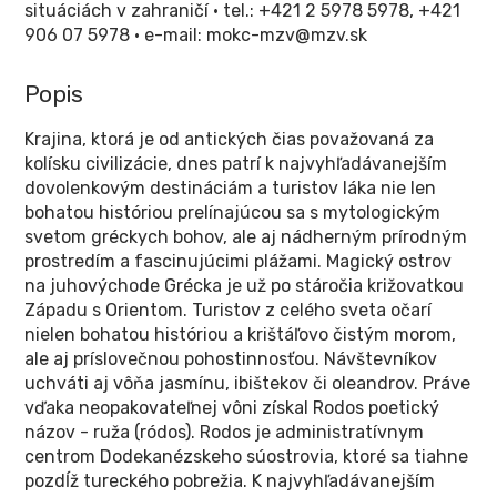
situáciách v zahraničí • tel.: +421 2 5978 5978, +421
906 07 5978 • e-mail: mokc-mzv@mzv.sk
Popis
Krajina, ktorá je od antických čias považovaná za
kolísku civilizácie, dnes patrí k najvyhľadávanejším
dovolenkovým destináciám a turistov láka nie len
bohatou históriou prelínajúcou sa s mytologickým
svetom gréckych bohov, ale aj nádherným prírodným
prostredím a fascinujúcimi plážami. Magický ostrov
na juhovýchode Grécka je už po stáročia križovatkou
Západu s Orientom. Turistov z celého sveta očarí
nielen bohatou históriou a krištáľovo čistým morom,
ale aj príslovečnou pohostinnosťou. Návštevníkov
uchváti aj vôňa jasmínu, ibištekov či oleandrov. Práve
vďaka neopakovateľnej vôni získal Rodos poetický
názov - ruža (ródos). Rodos je administratívnym
centrom Dodekanézskeho súostrovia, ktoré sa tiahne
pozdĺž tureckého pobrežia. K najvyhľadávanejším