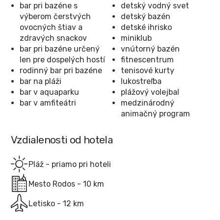
bar pri bazéne s
detský vodný svet
výberom čerstvých
detský bazén
ovocných štiav a
detské ihrisko
zdravých snackov
miniklub
bar pri bazéne určený
vnútorný bazén
len pre dospelých hostí
fitnescentrum
rodinný bar pri bazéne
tenisové kurty
bar na pláži
lukostreľba
bar v aquaparku
plážový volejbal
bar v amfiteátri
medzinárodný
animačný program
Vzdialenosti od hotela
Pláž - priamo pri hoteli
Mesto Rodos - 10 km
Letisko - 12 km