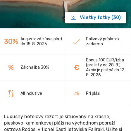
Všetky fotky (30)
Augustová zľava platí
Palivový príplatok
30%
do 15. 8. 2026
zadarmo
Bonus 100 EUR/izba
(pre lety od 28. 8.).
%
€
Záloha iba 30%
Akcia je platná do 12.
8. 2026.
All inclusive
Pri pláži
Luxusný hotelový rezort je situovaný na krásnej
pieskovo-kamienkovej pláži na východnom pobreží
ostrova Rodos, v tichej časti letoviska Faliraki. Užite si