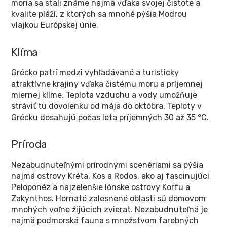
moria sa stali známe najmä vďaka svojej čistote a
kvalite pláží, z ktorých sa mnohé pýšia Modrou
vlajkou Európskej únie.
Klíma
Grécko patrí medzi vyhľadávané a turisticky
atraktívne krajiny vďaka čistému moru a príjemnej
miernej klíme. Teplota vzduchu a vody umožňuje
stráviť tu dovolenku od mája do októbra. Teploty v
Grécku dosahujú počas leta príjemných 30 až 35 °C.
Príroda
Nezabudnuteľnými prírodnými scenériami sa pýšia
najmä ostrovy Kréta, Kos a Rodos, ako aj fascinujúci
Peloponéz a najzelenšie Iónske ostrovy Korfu a
Zakynthos. Hornaté zalesnené oblasti sú domovom
mnohých voľne žijúcich zvierat. Nezabudnuteľná je
najmä podmorská fauna s množstvom farebných