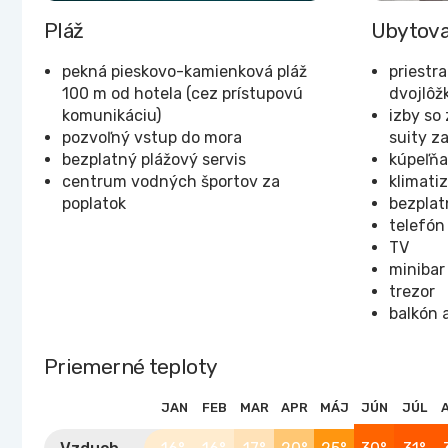
Pláž
Ubytova
pekná pieskovo-kamienková pláž
priestr
100 m od hotela (cez prístupovú
dvojlôž
komunikáciu)
izby so
pozvoľný vstup do mora
suity za
bezplatný plážový servis
kúpeľňa
centrum vodných športov za
klimati
poplatok
bezplat
telefón
TV
minibar
trezor
balkón 
Priemerné teploty
JAN
FEB
MAR
APR
MÁJ
JÚN
JÚL