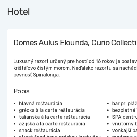
Hotel
Domes Aulus Elounda, Curio Collecti
Luxusný rezort určený pre hostí od 16 rokov je postav
krištáľovo čistým morom. Neďaleko rezortu sa nachá
pevnosť Spinalonga.
Popis
hlavná reštaurácia
bar pri pláž
grécka à la carte reštaurácia
bezplatné 
talianska à la carte reštaurácia
SPA centr
ázijská à la carte reštaurácia
vnútorný 
snack reštaurácia
vonkajší b