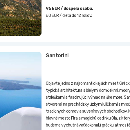
95 EUR / dospelá osoba.
60 EUR / dieťa do 12 rokov.
Santorini
Objavte jedno z najromantickejších miest Grécka
typická architektúra s bielymi domčekmi, modr
strieškami a fascinujúci výhľad na šíre more. San
stvorené na prechádzky úzkymi uličkami s mn
tradičných domov a suvenírových obchodíkov. N
hlavné mesto Fira a magickú dedinku Oia, z ktorý
budeme vychutnávať dokonalú grécku atmosfé