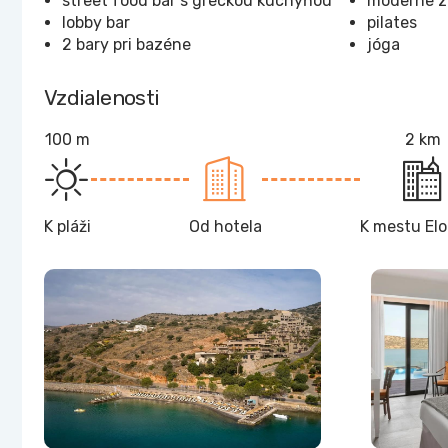
street food bar s gréckou kuchyňou
moderne z
lobby bar
pilates
2 bary pri bazéne
jóga
Vzdialenosti
100 m
2 km
K pláži
Od hotela
K mestu El