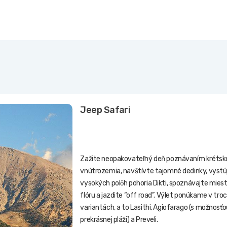
Jeep Safari
Zažite neopakovateľný deň poznávaním krétsk
vnútrozemia, navštívte tajomné dedinky, vystú
vysokých polȏh pohoria Dikti, spoznávajte mies
flóru a jazdite “off road”. Výlet ponúkame v tro
variantách, a to Lasithi, Agiofarago (s možnosť
prekrásnej pláži) a Preveli.