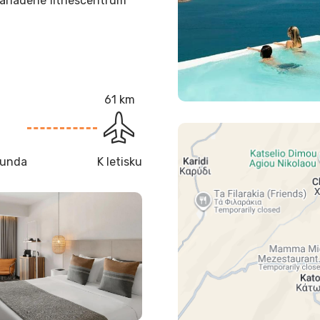
ariadené fitnescentrum
61 km
ounda
K letisku