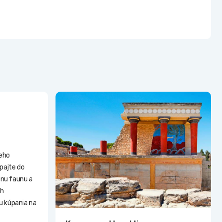
eho
pajte do
tnu faunu a
ch
ou kúpania na