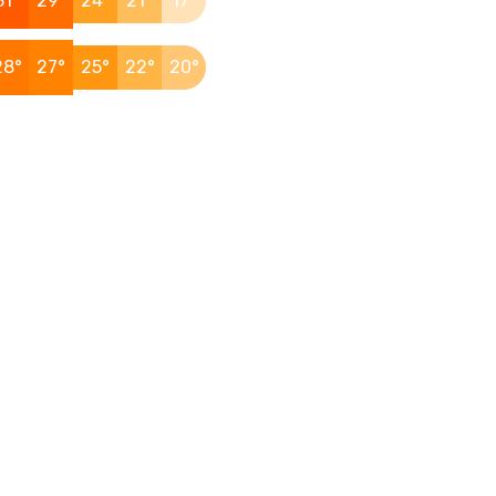
31°
29°
24°
21°
17°
28°
27°
25°
22°
20°