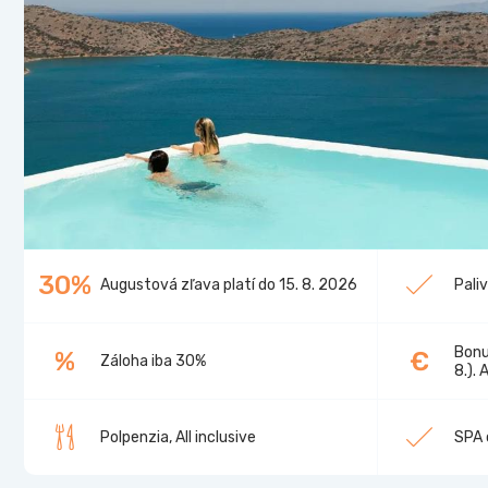
30%
Augustová zľava platí do 15. 8. 2026
Pali
Bonu
%
€
Záloha iba 30%
8.). 
Polpenzia, All inclusive
SPA