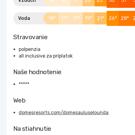
Vzduch
16°
16°
17°
20°
25°
30°
31°
Voda
18°
17°
17°
19°
21°
26°
28°
Stravovanie
polpenzia
all inclusive za príplatok
Naše hodnotenie
*****
Web
domesresorts.com/domesauluselounda
Na stiahnutie