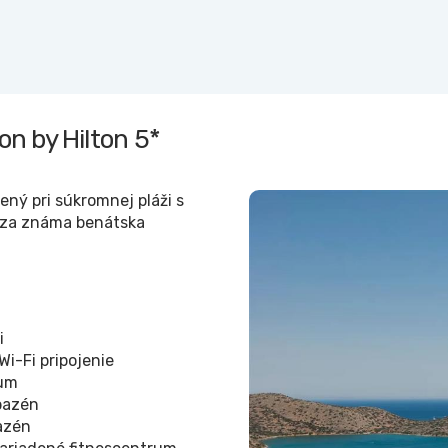
on by Hilton
5*
ený pri súkromnej pláži s
dza známa benátska
i
Wi-Fi pripojenie
um
bazén
azén