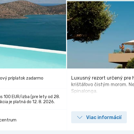
Luxusný rezort určený pre h
vový príplatok zadarmo
krištáľovo čistým morom. N
Spinalonga.
s 100 EUR/izba (pre lety od 28.
Akcia je platná do 12. 8. 2026.
Viac informácií
 centrum