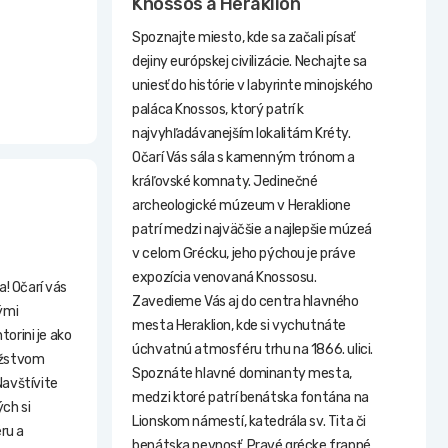
Knossos a Heraklion
Spoznajte miesto, kde sa začali písať
dejiny európskej civilizácie. Nechajte sa
uniesť do histórie v labyrinte minojského
paláca Knossos, ktorý patrí k
najvyhľadávanejším lokalitám Kréty.
Očarí Vás sála s kamenným trónom a
kráľovské komnaty. Jedinečné
archeologické múzeum v Heraklione
patrí medzi najväčšie a najlepšie múzeá
v celom Grécku, jeho pýchou je práve
expozícia venovaná Knossosu.
! Očarí vás
Zavedieme Vás aj do centra hlavného
ými
mesta Heraklion, kde si vychutnáte
torini je ako
úchvatnú atmosféru trhu na 1866. ulici.
ožstvom
Spoznáte hlavné dominanty mesta,
avštívite
medzi ktoré patrí benátska fontána na
ch si
Lionskom námestí, katedrála sv. Tita či
ru a
benátska pevnosť. Pravé grécke frappé