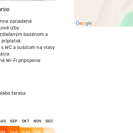
nie
anne zariadené
kové izby
 zdieľaným bazénom a
 príplatok
 s WC a sušičom na vlasy
zácia
né Wi-Fi pripojenie
alebo terasa
AUG
SEP
OKT
NOV
DEC