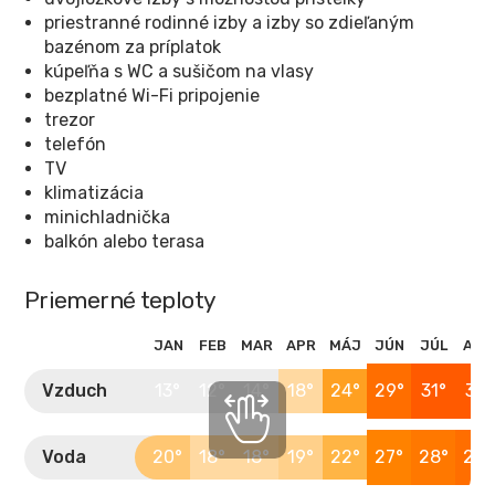
priestranné rodinné izby a izby so zdieľaným
bazénom za príplatok
kúpeľňa s WC a sušičom na vlasy
bezplatné Wi-Fi pripojenie
trezor
telefón
TV
klimatizácia
minichladnička
balkón alebo terasa
Priemerné teploty
JAN
FEB
MAR
APR
MÁJ
JÚN
JÚL
AUG
Vzduch
13°
12°
14°
18°
24°
29°
31°
31°
Voda
20°
18°
18°
19°
22°
27°
28°
29°