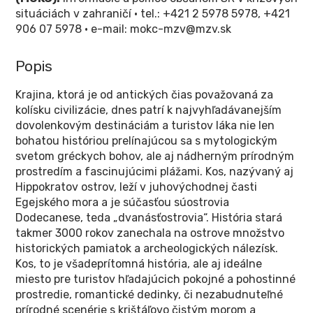
situáciách v zahraničí • tel.: +421 2 5978 5978, +421
906 07 5978 • e-mail: mokc-mzv@mzv.sk
Popis
Krajina, ktorá je od antických čias považovaná za
kolísku civilizácie, dnes patrí k najvyhľadávanejším
dovolenkovým destináciám a turistov láka nie len
bohatou históriou prelínajúcou sa s mytologickým
svetom gréckych bohov, ale aj nádherným prírodným
prostredím a fascinujúcimi plážami. Kos, nazývaný aj
Hippokratov ostrov, leží v juhovýchodnej časti
Egejského mora a je súčasťou súostrovia
Dodecanese, teda „dvanásťostrovia“. História stará
takmer 3000 rokov zanechala na ostrove množstvo
historických pamiatok a archeologických nálezísk.
Kos, to je všadeprítomná história, ale aj ideálne
miesto pre turistov hľadajúcich pokojné a pohostinné
prostredie, romantické dedinky, či nezabudnuteľné
prírodné scenérie s krištáľovo čistým morom a