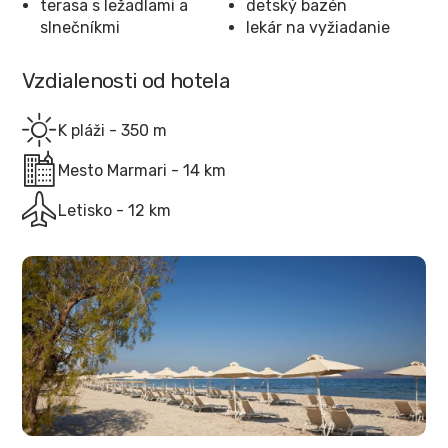
terasa s ležadlami a
detský bazén
slnečníkmi
lekár na vyžiadanie
Vzdialenosti od hotela
K pláži - 350 m
Mesto Marmari - 14 km
Letisko - 12 km