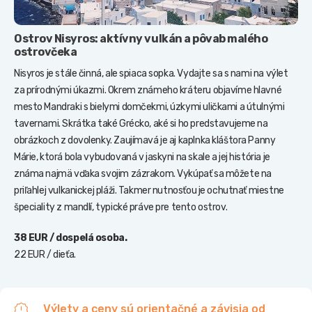
Ostrov Nisyros: aktívny vulkán a pôvab malého
ostrovčeka
Nisyros je stále činná, ale spiaca sopka. Vydajte sa s nami na výlet
za prírodnými úkazmi. Okrem známeho kráteru objavíme hlavné
mesto Mandraki s bielymi domčekmi, úzkymi uličkami a útulnými
tavernami. Skrátka také Grécko, aké si ho predstavujeme na
obrázkoch z dovolenky. Zaujímavá je aj kaplnka kláštora Panny
Márie, ktorá bola vybudovaná v jaskyni na skale a jej história je
známa najmä vďaka svojim zázrakom. Vykúpať sa môžete na
priľahlej vulkanickej pláži. Takmer nutnosťou je ochutnať miestne
špeciality z mandlí, typické práve pre tento ostrov.
38 EUR / dospelá osoba.
22 EUR / dieťa.
Výlety a ceny sú orientačné a závisia od