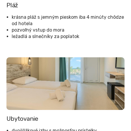
Pláž
krásna pláž s jemným pieskom iba 4 minúty chôdze
od hotela
pozvoľný vstup do mora
ležadlá a slnečníky za poplatok
Ubytovanie
dvojlôžkové izby s možnosťou prístelky