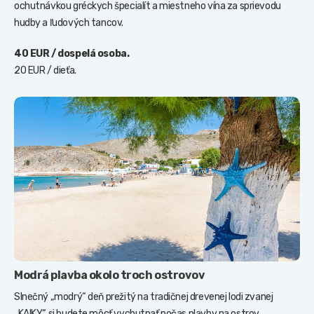
ochutnávkou gréckych špecialít a miestneho vína za sprievodu
hudby a ľudových tancov.
40 EUR / dospelá osoba.
20 EUR / dieťa.
Modrá plavba okolo troch ostrovov
Slnečný „modrý“ deň prežitý na tradičnej drevenej lodi zvanej
„KAIKY“ si budete môcť vychutnať počas plavby na ostrov