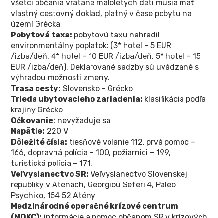
všetci občania vrátane maloletých detí musia mať
vlastný cestovný doklad, platný v čase pobytu na
území Grécka
Pobytová taxa:
pobytovú taxu nahradil
environmentálny poplatok: (3* hotel – 5 EUR
/izba/deň, 4* hotel – 10 EUR /izba/deň, 5* hotel – 15
EUR /izba/deň). Deklarované sadzby sú uvádzané s
výhradou možnosti zmeny.
Trasa cesty:
Slovensko - Grécko
Trieda ubytovacieho zariadenia:
klasifikácia podľa
krajiny Grécko
Očkovanie:
nevyžaduje sa
Napätie:
220 V
Dôležité čísla:
tiesňové volanie 112, prvá pomoc –
166, dopravná polícia – 100, požiarnici – 199,
turistická polícia – 171,
Veľvyslanectvo SR:
Veľvyslanectvo Slovenskej
republiky v Aténach, Georgiou Seferi 4, Paleo
Psychiko, 154 52 Atény
Medzinárodné operačné krízové centrum
(MOKC):
informácie a pomoc občanom SR v krízových