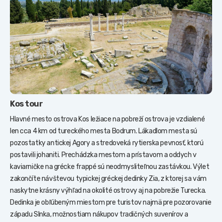
Kos tour
Hlavné mesto ostrova Kos ležiace na pobreží ostrova je vzdialené
len cca 4 km od tureckého mesta Bodrum. Lákadlom mesta sú
pozostatky antickej Agory a stredoveká rytierska pevnosť, ktorú
postavili johaniti. Prechádzka mestom a prístavom a oddych v
kaviarničke na grécke frappé sú neodmysliteľnou zastávkou. Výlet
zakončíte návštevou typickej gréckej dedinky Zia, z ktorej sa vám
naskytne krásny výhľad na okolité ostrovy aj na pobrežie Turecka.
Dedinka je obľúbeným miestom pre turistov najmä pre pozorovanie
západu Slnka, možnostiam nákupov tradičných suvenírov a