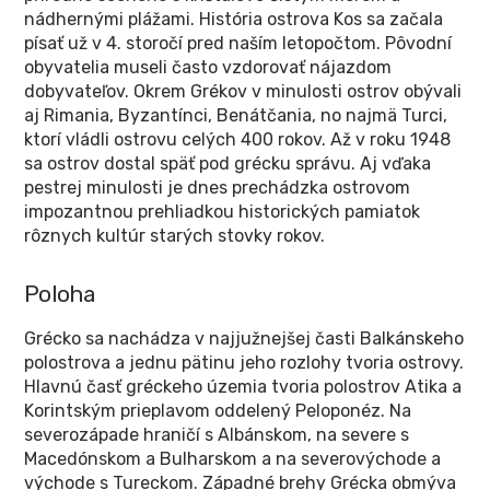
nádhernými plážami. História ostrova Kos sa začala
písať už v 4. storočí pred naším letopočtom. Pôvodní
obyvatelia museli často vzdorovať nájazdom
dobyvateľov. Okrem Grékov v minulosti ostrov obývali
aj Rimania, Byzantínci, Benátčania, no najmä Turci,
ktorí vládli ostrovu celých 400 rokov. Až v roku 1948
sa ostrov dostal späť pod grécku správu. Aj vďaka
pestrej minulosti je dnes prechádzka ostrovom
impozantnou prehliadkou historických pamiatok
rôznych kultúr starých stovky rokov.
Poloha
Grécko sa nachádza v najjužnejšej časti Balkánskeho
polostrova a jednu pätinu jeho rozlohy tvoria ostrovy.
Hlavnú časť gréckeho územia tvoria polostrov Atika a
Korintským prieplavom oddelený Peloponéz. Na
severozápade hraničí s Albánskom, na severe s
Macedónskom a Bulharskom a na severovýchode a
východe s Tureckom. Západné brehy Grécka obmýva