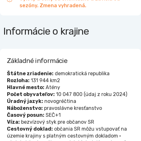
sezóny. Zmena vyhradená.
Informácie o krajine
Základné informácie
Štátne zriadenie:
demokratická republika
Rozloha:
131 944 km2
Hlavné mesto:
Atény
Počet obyvateľov:
10 047 800 (údaj z roku 2024)
Úradný jazyk:
novogréčtina
Náboženstvo:
pravoslávne kresťanstvo
Časový posun:
SEČ+1
Víza:
bezvízový styk pre občanov SR
Cestovný doklad:
občania SR môžu vstupovať na
územie krajiny s platným cestovným dokladom •