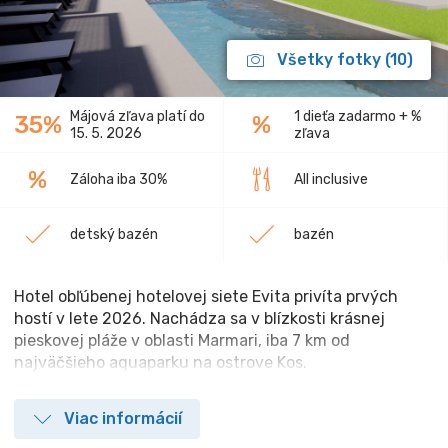
Všetky fotky (10)
Májová zľava platí do
1 dieťa zadarmo + %
35%
%
15. 5. 2026
zľava
%
Záloha iba 30%
All inclusive
detský bazén
bazén
Hotel obľúbenej hotelovej siete Evita privíta prvých
hostí v lete 2026. Nachádza sa v blízkosti krásnej
pieskovej pláže v oblasti Marmari, iba 7 km od
najväčšieho aquaparku na ostrove Kos.
Viac informácií