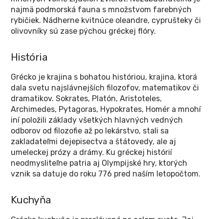
najmä podmorská fauna s množstvom farebných
rybičiek. Nádherne kvitnúce oleandre, cyprušteky či
olivovníky sú zase pýchou gréckej flóry.
História
Grécko je krajina s bohatou históriou, krajina, ktorá
dala svetu najslávnejších filozofov, matematikov či
dramatikov. Sokrates, Platón, Aristoteles,
Archimedes, Pytagoras, Hypokrates, Homér a mnohí
iní položili základy všetkých hlavných vedných
odborov od filozofie až po lekárstvo, stali sa
zakladateľmi dejepisectva a štátovedy, ale aj
umeleckej prózy a drámy. Ku gréckej histórií
neodmysliteľne patria aj Olympijské hry, ktorých
vznik sa datuje do roku 776 pred naším letopočtom.
Kuchyňa