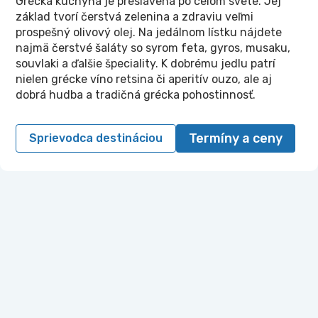
Grécka kuchyňa je preslávená po celom svete. Jej
základ tvorí čerstvá zelenina a zdraviu veľmi
prospešný olivový olej. Na jedálnom lístku nájdete
najmä čerstvé šaláty so syrom feta, gyros, musaku,
souvlaki a ďalšie špeciality. K dobrému jedlu patrí
nielen grécke víno retsina či aperitív ouzo, ale aj
dobrá hudba a tradičná grécka pohostinnosť.
Termíny a ceny
Sprievodca destináciou