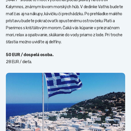
Kalymnos, známym lovom morských húb. V dedinke Vathis budete
mať čas aj na nákupy, kávičku či prechádzku. Po prehliadke malého
prístavu budete pokračovať k opustenému ostrovčeku Plati a
Pserimos s krištáľovým morom. Čaká vás kúpanie v priezračnom
mori, relax a opaľovanie, skákanie do vody priamo z lode. Pri troche
šťastia možno uvidíte aj delfíny.
50 EUR / dospelá osoba.
28 EUR / dieťa.