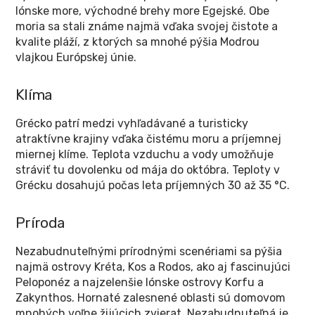
Iónske more, východné brehy more Egejské. Obe
moria sa stali známe najmä vďaka svojej čistote a
kvalite pláží, z ktorých sa mnohé pýšia Modrou
vlajkou Európskej únie.
Klíma
Grécko patrí medzi vyhľadávané a turisticky
atraktívne krajiny vďaka čistému moru a príjemnej
miernej klíme. Teplota vzduchu a vody umožňuje
stráviť tu dovolenku od mája do októbra. Teploty v
Grécku dosahujú počas leta príjemných 30 až 35 °C.
Príroda
Nezabudnuteľnými prírodnými scenériami sa pýšia
najmä ostrovy Kréta, Kos a Rodos, ako aj fascinujúci
Peloponéz a najzelenšie Iónske ostrovy Korfu a
Zakynthos. Hornaté zalesnené oblasti sú domovom
mnohých voľne žijúcich zvierat. Nezabudnuteľná je