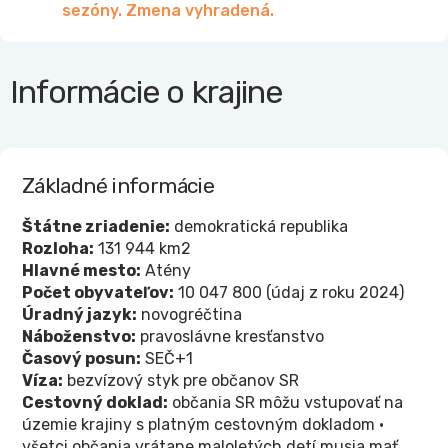
sezóny. Zmena vyhradená.
Informácie o krajine
Základné informácie
Štátne zriadenie:
demokratická republika
Rozloha:
131 944 km2
Hlavné mesto:
Atény
Počet obyvateľov:
10 047 800 (údaj z roku 2024)
Úradný jazyk:
novogréčtina
Náboženstvo:
pravoslávne kresťanstvo
Časový posun:
SEČ+1
Víza:
bezvízový styk pre občanov SR
Cestovný doklad:
občania SR môžu vstupovať na
územie krajiny s platným cestovným dokladom •
všetci občania vrátane maloletých detí musia mať