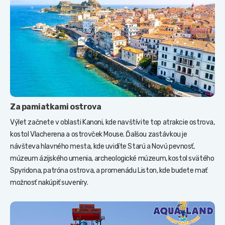
Za pamiatkami ostrova
Výlet začnete v oblasti Kanoni, kde navštívite top atrakcie ostrova,
kostol Vlacherena a ostrovček Mouse. Ďalšou zastávkou je
návšteva hlavného mesta, kde uvidíte Starú a Novú pevnosť,
múzeum ázijského umenia, archeologické múzeum, kostol svätého
Spyridona, patróna ostrova, a promenádu Liston, kde budete mať
možnosť nakúpiť suveníry.