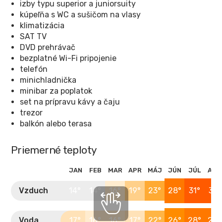
izby typu superior a juniorsuity
kúpeľňa s WC a sušičom na vlasy
klimatizácia
SAT TV
DVD prehrávač
bezplatné Wi-Fi pripojenie
telefón
minichladnička
minibar za poplatok
set na prípravu kávy a čaju
trezor
balkón alebo terasa
Priemerné teploty
JAN
FEB
MAR
APR
MÁJ
JÚN
JÚL
AUG
Vzduch
14°
14°
16°
19°
23°
28°
31°
31°
Voda
17°
16°
16°
17°
22°
26°
28°
28°