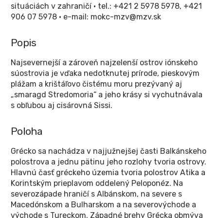
situáciách v zahraničí • tel.: +421 2 5978 5978, +421
906 07 5978 • e-mail: mokc-mzv@mzv.sk
Popis
Najsevernejší a zároveň najzelenší ostrov iónskeho
súostrovia je vďaka nedotknutej prírode, pieskovým
plážam a krištáľovo čistému moru prezývaný aj
„smaragd Stredomoria“ a jeho krásy si vychutnávala
s obľubou aj cisárovná Sissi.
Poloha
Grécko sa nachádza v najjužnejšej časti Balkánskeho
polostrova a jednu pätinu jeho rozlohy tvoria ostrovy.
Hlavnú časť gréckeho územia tvoria polostrov Atika a
Korintským prieplavom oddelený Peloponéz. Na
severozápade hraničí s Albánskom, na severe s
Macedónskom a Bulharskom a na severovýchode a
východe s Tureckom. Západné brehy Grécka obmýva