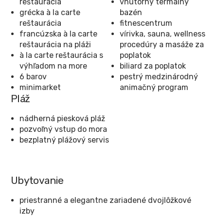
reštaurácia
vnútorný termálny
grécka à la carte
bazén
reštaurácia
fitnescentrum
francúzska à la carte
vírivka, sauna, wellness
reštaurácia na pláži
procedúry a masáže za
à la carte reštaurácia s
poplatok
výhľadom na more
biliard za poplatok
6 barov
pestrý medzinárodný
minimarket
animačný program
Pláž
nádherná piesková pláž
pozvoľný vstup do mora
bezplatný plážový servis
Ubytovanie
priestranné a elegantne zariadené dvojlôžkové
izby