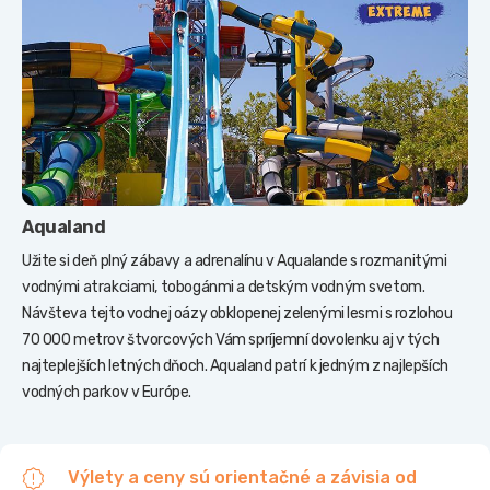
Aqualand
Užite si deň plný zábavy a adrenalínu v Aqualande s rozmanitými
vodnými atrakciami, tobogánmi a detským vodným svetom.
Návšteva tejto vodnej oázy obklopenej zelenými lesmi s rozlohou
70 000 metrov štvorcových Vám spríjemní dovolenku aj v tých
najteplejších letných dňoch. Aqualand patrí k jedným z najlepších
vodných parkov v Európe.
Výlety a ceny sú orientačné a závisia od