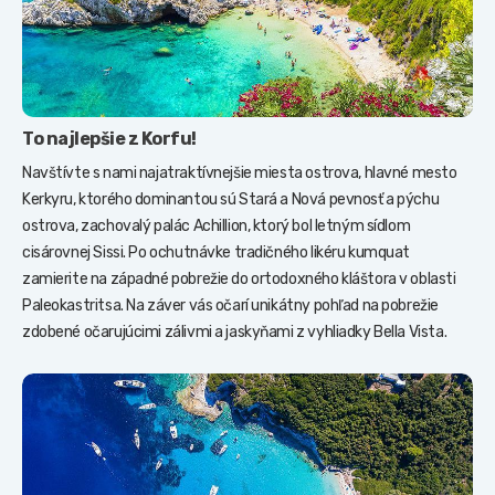
To najlepšie z Korfu!
Navštívte s nami najatraktívnejšie miesta ostrova, hlavné mesto
Kerkyru, ktorého dominantou sú Stará a Nová pevnosť a pýchu
ostrova, zachovalý palác Achillion, ktorý bol letným sídlom
cisárovnej Sissi. Po ochutnávke tradičného likéru kumquat
zamierite na západné pobrežie do ortodoxného kláštora v oblasti
Paleokastritsa. Na záver vás očarí unikátny pohľad na pobrežie
zdobené očarujúcimi zálivmi a jaskyňami z vyhliadky Bella Vista.