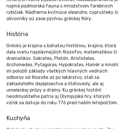
najmä podmorská fauna s množstvom farebných
rybičiek. Nádherne kvitnúce oleandre, cyprušteky či
olivovníky sú zase pýchou gréckej flóry.
História
Grécko je krajina s bohatou históriou, krajina, ktorá
dala svetu najslávnejších filozofov, matematikov či
dramatikov. Sokrates, Platón, Aristoteles,
Archimedes, Pytagoras, Hypokrates, Homér a mnohí
iní položili základy všetkých hlavných vedných
odborov od filozofie až po lekárstvo, stali sa
zakladateľmi dejepisectva a štátovedy, ale aj
umeleckej prózy a drámy. Ku gréckej histórií
neodmysliteľne patria aj Olympijské hry, ktorých
vznik sa datuje do roku 776 pred naším letopočtom.
Kuchyňa