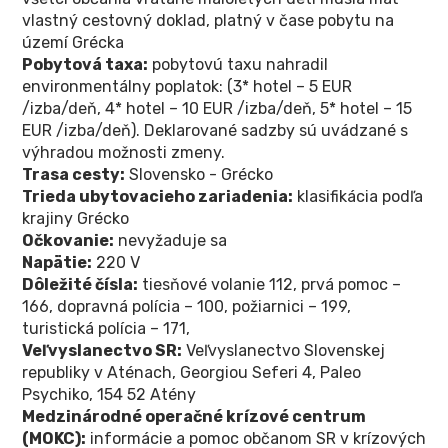
vlastný cestovný doklad, platný v čase pobytu na
území Grécka
Pobytová taxa:
pobytovú taxu nahradil
environmentálny poplatok: (3* hotel – 5 EUR
/izba/deň, 4* hotel – 10 EUR /izba/deň, 5* hotel – 15
EUR /izba/deň). Deklarované sadzby sú uvádzané s
výhradou možnosti zmeny.
Trasa cesty:
Slovensko - Grécko
Trieda ubytovacieho zariadenia:
klasifikácia podľa
krajiny Grécko
Očkovanie:
nevyžaduje sa
Napätie:
220 V
Dôležité čísla:
tiesňové volanie 112, prvá pomoc –
166, dopravná polícia – 100, požiarnici – 199,
turistická polícia – 171,
Veľvyslanectvo SR:
Veľvyslanectvo Slovenskej
republiky v Aténach, Georgiou Seferi 4, Paleo
Psychiko, 154 52 Atény
Medzinárodné operačné krízové centrum
(MOKC):
informácie a pomoc občanom SR v krízových