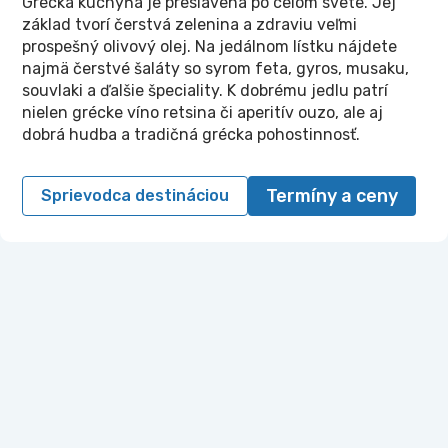
Grécka kuchyňa je preslávená po celom svete. Jej
základ tvorí čerstvá zelenina a zdraviu veľmi
prospešný olivový olej. Na jedálnom lístku nájdete
najmä čerstvé šaláty so syrom feta, gyros, musaku,
souvlaki a ďalšie špeciality. K dobrému jedlu patrí
nielen grécke víno retsina či aperitív ouzo, ale aj
dobrá hudba a tradičná grécka pohostinnosť.
Termíny a ceny
Sprievodca destináciou