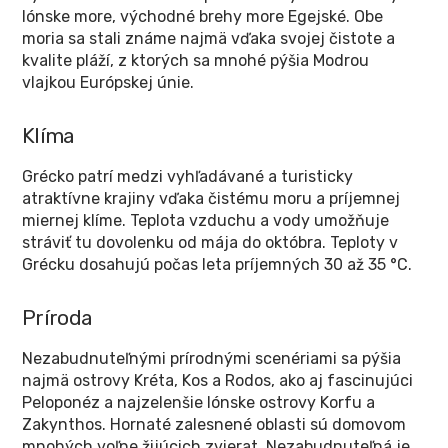
Iónske more, východné brehy more Egejské. Obe
moria sa stali známe najmä vďaka svojej čistote a
kvalite pláží, z ktorých sa mnohé pýšia Modrou
vlajkou Európskej únie.
Klíma
Grécko patrí medzi vyhľadávané a turisticky
atraktívne krajiny vďaka čistému moru a príjemnej
miernej klíme. Teplota vzduchu a vody umožňuje
stráviť tu dovolenku od mája do októbra. Teploty v
Grécku dosahujú počas leta príjemných 30 až 35 °C.
Príroda
Nezabudnuteľnými prírodnými scenériami sa pýšia
najmä ostrovy Kréta, Kos a Rodos, ako aj fascinujúci
Peloponéz a najzelenšie Iónske ostrovy Korfu a
Zakynthos. Hornaté zalesnené oblasti sú domovom
mnohých voľne žijúcich zvierat. Nezabudnuteľná je