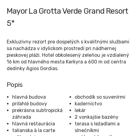
Mayor La Grotta Verde Grand Resort
5*
Exkluzívny rezort pre dospelých s kvalitnými službami
sa nachádza v idylickom prostredí pri nádhernej
pieskovej pláži. Hotel obkolesený zeleňou je vzdialený
16 km od hlavného mesta Kerkyra a 600 m od centra
dedinky Agios Gordias.
Popis
hlavná budova
obchodík so suvenírmi
priľahlé budovy
kaderníctvo
prekrásna subtropická
lekár
záhrada
2 vonkajšie bazény
hlavná reštaurácia
terasa s ležadlami a
talianska à la carte
slnečníkmi