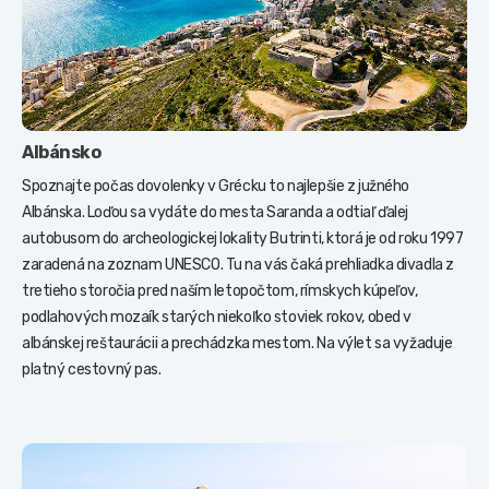
Albánsko
Spoznajte počas dovolenky v Grécku to najlepšie z južného
Albánska. Loďou sa vydáte do mesta Saranda a odtiaľ ďalej
autobusom do archeologickej lokality Butrinti, ktorá je od roku 1997
zaradená na zoznam UNESCO. Tu na vás čaká prehliadka divadla z
tretieho storočia pred naším letopočtom, rímskych kúpeľov,
podlahových mozaík starých niekoľko stoviek rokov, obed v
albánskej reštaurácii a prechádzka mestom. Na výlet sa vyžaduje
platný cestovný pas.