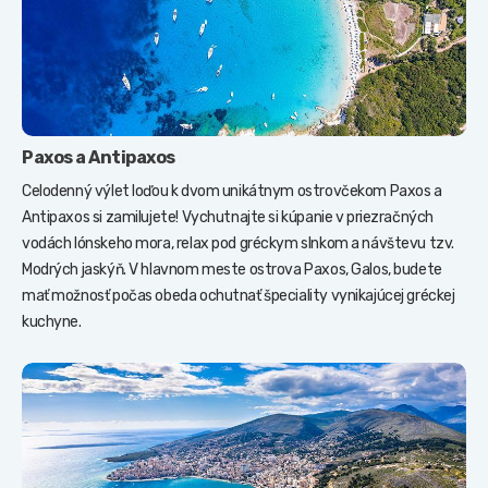
Paxos a Antipaxos
Celodenný výlet loďou k dvom unikátnym ostrovčekom Paxos a
Antipaxos si zamilujete! Vychutnajte si kúpanie v priezračných
vodách Iónskeho mora, relax pod gréckym slnkom a návštevu tzv.
Modrých jaskýň. V hlavnom meste ostrova Paxos, Galos, budete
mať možnosť počas obeda ochutnať špeciality vynikajúcej gréckej
kuchyne.