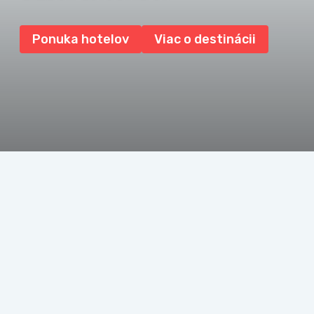
Ponuka hotelov
Viac o destinácii
Prejsť na: