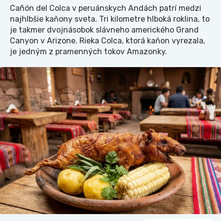
Cañón del Colca v peruánskych Andách patrí medzi
najhlbšie kaňony sveta. Tri kilometre hlboká roklina, to
je takmer dvojnásobok slávneho amerického Grand
Canyon v Arizone. Rieka Colca, ktorá kaňon vyrezala,
je jedným z pramenných tokov Amazonky.