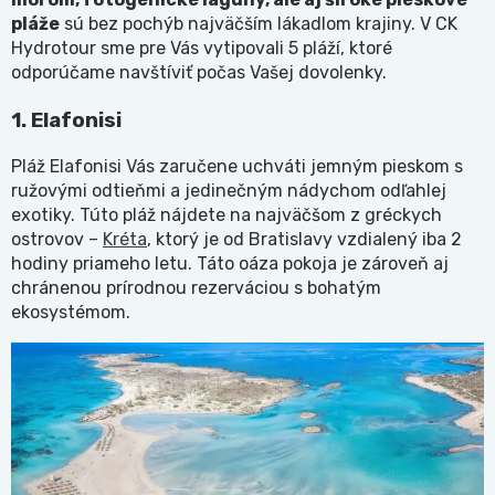
pláže
sú bez pochýb najväčším lákadlom krajiny. V CK
Hydrotour sme pre Vás vytipovali 5 pláží, ktoré
odporúčame navštíviť počas Vašej dovolenky.
1. Elafonisi
Pláž Elafonisi Vás zaručene uchváti jemným pieskom s
ružovými odtieňmi a jedinečným nádychom odľahlej
exotiky. Túto pláž nájdete na najväčšom z gréckych
ostrovov –
Kréta
, ktorý je od Bratislavy vzdialený iba 2
hodiny priameho letu. Táto oáza pokoja je zároveň aj
chránenou prírodnou rezerváciou s bohatým
ekosystémom.