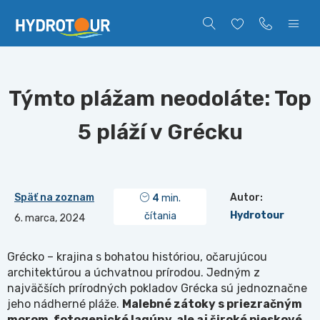
Týmto plážam neodoláte: Top
5 pláží v Grécku
Späť na zoznam
Autor:
4
min.
Hydrotour
čítania
6. marca, 2024
Grécko – krajina s bohatou históriou, očarujúcou
architektúrou a úchvatnou prírodou. Jedným z
najväčších prírodných pokladov Grécka sú jednoznačne
jeho nádherné pláže.
Malebné zátoky s priezračným
morom, fotogenické lagúny, ale aj široké pieskové