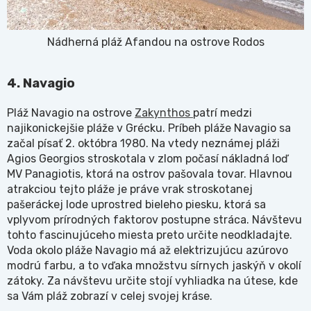
Nádherná pláž Afandou na ostrove Rodos
4. Navagio
Pláž Navagio na ostrove
Zakynthos
patrí medzi
najikonickejšie pláže v Grécku. Príbeh pláže Navagio sa
začal písať 2. októbra 1980. Na vtedy neznámej pláži
Agios Georgios stroskotala v zlom počasí nákladná loď
MV Panagiotis, ktorá na ostrov pašovala tovar. Hlavnou
atrakciou tejto pláže je práve vrak stroskotanej
pašeráckej lode uprostred bieleho piesku, ktorá sa
vplyvom prírodných faktorov postupne stráca. Návštevu
tohto fascinujúceho miesta preto určite neodkladajte.
Voda okolo pláže Navagio má až elektrizujúcu azúrovo
modrú farbu, a to vďaka množstvu sírnych jaskýň v okolí
zátoky. Za návštevu určite stojí vyhliadka na útese, kde
sa Vám pláž zobrazí v celej svojej kráse.