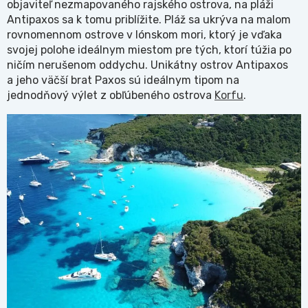
objaviteľ nezmapovaného rajského ostrova, na pláži
Antipaxos sa k tomu priblížite. Pláž sa ukrýva na malom
rovnomennom ostrove v Iónskom mori, ktorý je vďaka
svojej polohe ideálnym miestom pre tých, ktorí túžia po
ničím nerušenom oddychu. Unikátny ostrov Antipaxos
a jeho väčší brat Paxos sú ideálnym tipom na
jednodňový výlet z obľúbeného ostrova
Korfu
.