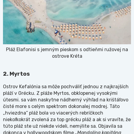
Pláž Elafonisi s jemným pieskom s odtieňmi ružovej na
ostrove Kréta
2. Myrtos
Ostrov Kefalónia sa môže pochváliť jednou z najkrajších
pláží v Grécku. Z pláže Myrtos, obklopenej vysokými
útesmi. sa vám naskytne nádherný výhľad na krištáľovo
čisté more s celým spektrom dokonalej modrej. Táto
„hviezdna“ pláž bola vo viacerých rebríčkoch
niekoľkokrát zvolená za top grécku pláž a ak si vravíte, že
túto pláž ste už niekde videli, nemýlite sa. Objavila sa
dokonca v hollywoodskom filme
„Mandolína kapitána