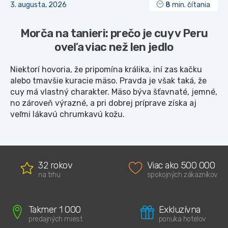
3. augusta, 2026
8
min. čítania
Morča na tanieri: prečo je cuy v Peru
oveľa viac než len jedlo
Niektorí hovoria, že pripomína králika, iní zas kačku
alebo tmavšie kuracie mäso. Pravda je však taká, že
cuy má vlastný charakter. Mäso býva šťavnaté, jemné,
no zároveň výrazné, a pri dobrej príprave získa aj
veľmi lákavú chrumkavú kožu.
32 rokov
Viac ako 500 000
na trhu
spokojných zákazníkov
Takmer 1 000
Exkluzívna
predajných miest
ponuka hotelov