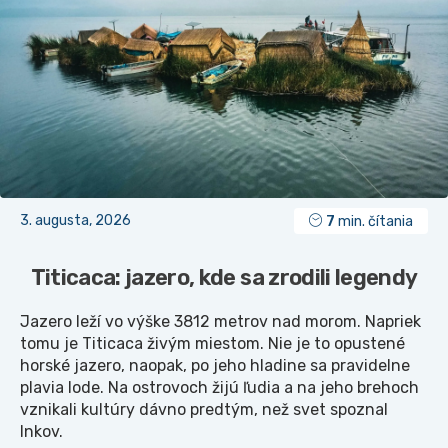
3. augusta, 2026
7
min. čítania
Titicaca: jazero, kde sa zrodili legendy
Jazero leží vo výške 3812 metrov nad morom. Napriek
tomu je Titicaca živým miestom. Nie je to opustené
horské jazero, naopak, po jeho hladine sa pravidelne
plavia lode. Na ostrovoch žijú ľudia a na jeho brehoch
vznikali kultúry dávno predtým, než svet spoznal
Inkov.