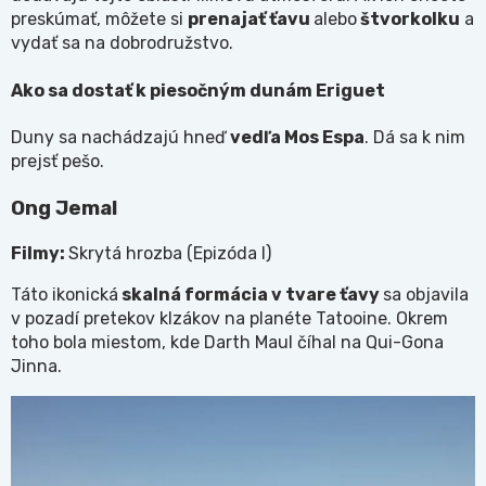
preskúmať, môžete si
prenajať ťavu
alebo
štvorkolku
a
vydať sa na dobrodružstvo.
Ako sa dostať k piesočným dunám Eriguet
Duny sa nachádzajú hneď
vedľa Mos Espa
. Dá sa k nim
prejsť pešo.
Ong Jemal
Filmy:
Skrytá hrozba (Epizóda I)
Táto ikonická
skalná formácia v tvare ťavy
sa objavila
v pozadí pretekov klzákov na planéte Tatooine. Okrem
toho bola miestom, kde Darth Maul číhal na Qui-Gona
Jinna.