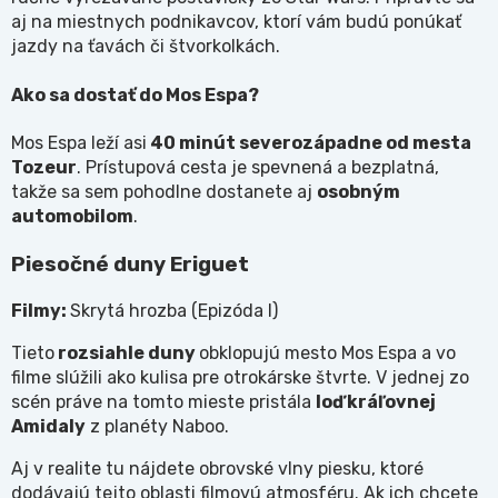
aj na miestnych podnikavcov, ktorí vám budú ponúkať
jazdy na ťavách či štvorkolkách.
Ako sa dostať do Mos Espa?
Mos Espa leží asi
40 minút severozápadne od mesta
Tozeur
. Prístupová cesta je spevnená a bezplatná,
takže sa sem pohodlne dostanete aj
osobným
automobilom
.
Piesočné duny Eriguet
Filmy:
Skrytá hrozba (Epizóda I)
Tieto
rozsiahle duny
obklopujú mesto Mos Espa a vo
filme slúžili ako kulisa pre otrokárske štvrte. V jednej zo
scén práve na tomto mieste pristála
loď kráľovnej
Amidaly
z planéty Naboo.
Aj v realite tu nájdete obrovské vlny piesku, ktoré
dodávajú tejto oblasti filmovú atmosféru. Ak ich chcete