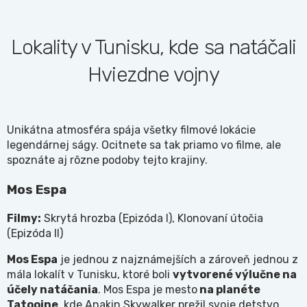
Lokality v Tunisku, kde sa natáčali
Hviezdne vojny
Unikátna atmosféra spája všetky filmové lokácie
legendárnej ságy. Ocitnete sa tak priamo vo filme, ale
spoznáte aj rôzne podoby tejto krajiny.
Mos Espa
Filmy:
Skrytá hrozba (Epizóda I), Klonovaní útočia
(Epizóda II)
Mos Espa
je jednou z najznámejších a zároveň jednou z
mála lokalít v Tunisku, ktoré boli
vytvorené výlučne na
účely natáčania
. Mos Espa je mesto
na planéte
Tatooine
, kde Anakin Skywalker prežil svoje detstvo.