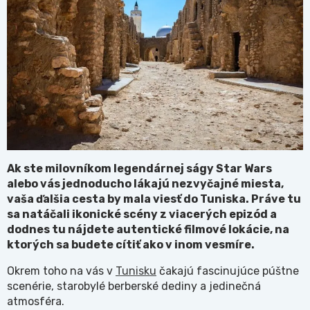
Ak ste milovníkom legendárnej ságy Star Wars
alebo vás jednoducho lákajú nezvyčajné miesta,
vaša ďalšia cesta by mala viesť do Tuniska. Práve tu
sa natáčali ikonické scény z viacerých epizód a
dodnes tu nájdete autentické filmové lokácie, na
ktorých sa budete cítiť ako v inom vesmíre.
Okrem toho na vás v
Tunisku
čakajú fascinujúce púštne
scenérie, starobylé berberské dediny a jedinečná
atmosféra.