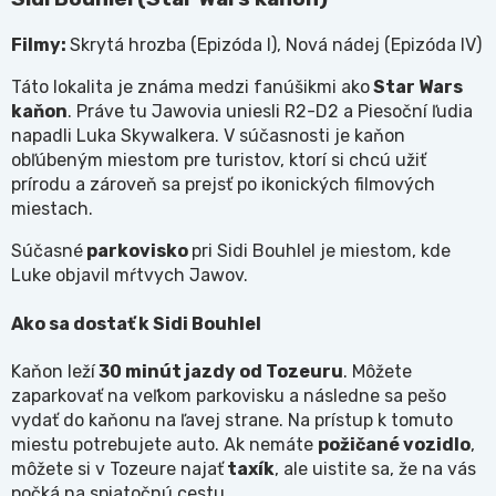
Filmy:
Skrytá hrozba (Epizóda I), Nová nádej (Epizóda IV)
Táto lokalita je známa medzi fanúšikmi ako
Star Wars
kaňon
. Práve tu Jawovia uniesli R2-D2 a Piesoční ľudia
napadli Luka Skywalkera. V súčasnosti je kaňon
obľúbeným miestom pre turistov, ktorí si chcú užiť
prírodu a zároveň sa prejsť po ikonických filmových
miestach.
Súčasné
parkovisko
pri Sidi Bouhlel je miestom, kde
Luke objavil mŕtvych Jawov.
Ako sa dostať k Sidi Bouhlel
Kaňon leží
30 minút jazdy od Tozeuru
. Môžete
zaparkovať na veľkom parkovisku a následne sa pešo
vydať do kaňonu na ľavej strane. Na prístup k tomuto
miestu potrebujete auto. Ak nemáte
požičané vozidlo
,
môžete si v Tozeure najať
taxík
, ale uistite sa, že na vás
počká na spiatočnú cestu.