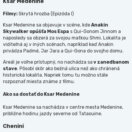
Ksar Medenine
Filmy:
Skrytá hrozba (Epizóda I)
Ksar Medenine sa objavuje v scéne, kde
Anakin
Skywalker opúšťa Mos Espa
s Qui-Gonom Jinnom a
naposledy sa obzerá za svojou matkou Shmi. Lokalita je
viditeľná aj v iných scénach, napríklad keď Anakin
privádza Padmé, Jar Jara a Qui-Gona do svojho domu.
Areál je voľne prístupný, no nachádza sa
v zanedbanom
stave
. Pôsobí skôr ako bežná ulica než ako chránená
historická lokalita. Napriek tomu tu možno stále
rozpoznať miesta známe z filmu.
Ako sa dostať do Ksar Medenine
Ksar Medenine sa nachádza v centre mesta Medenine,
približne hodinu jazdy severne od Tataouine.
Chenini