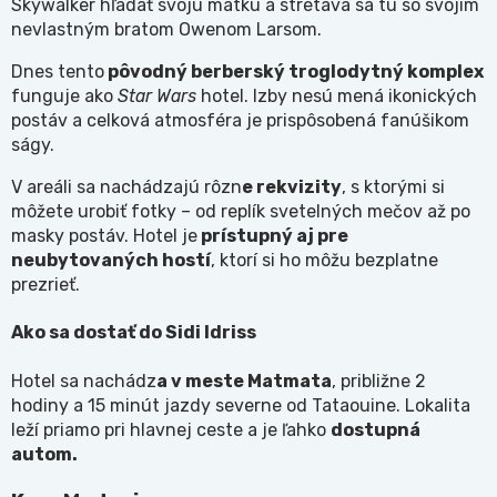
Skywalker hľadať svoju matku a stretáva sa tu so svojím
nevlastným bratom Owenom Larsom.
Dnes tento
pôvodný berberský troglodytný komplex
funguje ako
Star Wars
hotel. Izby nesú mená ikonických
postáv a celková atmosféra je prispôsobená fanúšikom
ságy.
V areáli sa nachádzajú rôzn
e rekvizity
, s ktorými si
môžete urobiť fotky – od replík svetelných mečov až po
masky postáv. Hotel je
prístupný aj pre
neubytovaných hostí
, ktorí si ho môžu bezplatne
prezrieť.
Ako sa dostať do Sidi Idriss
Hotel sa nachádz
a v meste Matmata
, približne 2
hodiny a 15 minút jazdy severne od Tataouine. Lokalita
leží priamo pri hlavnej ceste a je ľahko
dostupná
autom.