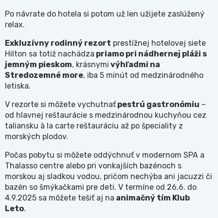
Po návrate do hotela si potom už len užijete zaslúžený
relax.
Exkluzívny rodinný rezort
prestížnej hotelovej siete
Hilton sa totiž nachádza
priamo pri nádhernej pláži s
jemným pieskom
, krásnymi
výhľadmi na
Stredozemné more
, iba 5 minút od medzinárodného
letiska.
V rezorte si môžete vychutnať
pestrú gastronómiu
–
od hlavnej reštaurácie s medzinárodnou kuchyňou cez
taliansku à la carte reštauráciu až po špeciality z
morských plodov.
Počas pobytu si môžete oddýchnuť v modernom SPA a
Thalasso centre alebo pri vonkajších bazénoch s
morskou aj sladkou vodou, pričom nechýba ani jacuzzi či
bazén so šmýkačkami pre deti. V termíne od 26.6. do
4.9.2025 sa môžete tešiť aj na
animačný tím Klub
Leto
.