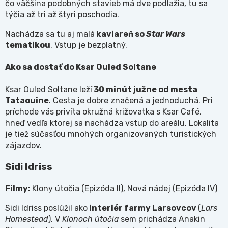
čo väčšina podobných stavieb má dve podlažia, tu sa
týčia až tri až štyri poschodia.
Nachádza sa tu aj malá
kaviareň so
Star Wars
tematikou
. Vstup je bezplatný.
Ako sa dostať do Ksar Ouled Soltane
Ksar Ouled Soltane leží
30 minút južne od mesta
Tataouine
. Cesta je dobre značená a jednoduchá. Pri
príchode vás privíta okružná križovatka s Ksar Café,
hneď vedľa ktorej sa nachádza vstup do areálu. Lokalita
je tiež súčasťou mnohých organizovaných turistických
zájazdov.
Sidi Idriss
Filmy:
Klony útočia (Epizóda II), Nová nádej (Epizóda IV)
Sidi Idriss poslúžil ako
interiér farmy Larsovcov
(
Lars
Homestead
). V
Klonoch útočia
sem prichádza Anakin