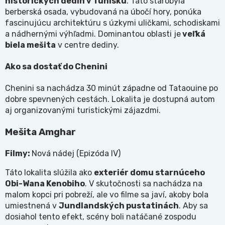
historických dedín v Tunisku
. Táto starobylá
berberská osada, vybudovaná na úbočí hory, ponúka
fascinujúcu architektúru s úzkymi uličkami, schodiskami
a nádhernými výhľadmi. Dominantou oblasti je
veľká
biela mešita
v centre dediny.
Ako sa dostať do Chenini
Chenini sa nachádza 30 minút západne od Tataouine po
dobre spevnených cestách. Lokalita je dostupná autom
aj organizovanými turistickými zájazdmi.
Mešita Amghar
Filmy:
Nová nádej (Epizóda IV)
Táto lokalita slúžila ako
exteriér domu starnúceho
Obi-Wana Kenobiho
. V skutočnosti sa nachádza na
malom kopci pri pobreží, ale vo filme sa javí, akoby bola
umiestnená v
Jundlandských pustatinách
. Aby sa
dosiahol tento efekt, scény boli natáčané zospodu