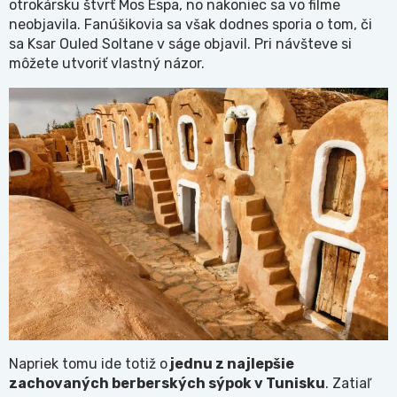
otrokársku štvrť Mos Espa, no nakoniec sa vo filme
neobjavila. Fanúšikovia sa však dodnes sporia o tom, či
sa Ksar Ouled Soltane v ságe objavil. Pri návšteve si
môžete utvoriť vlastný názor.
Napriek tomu ide totiž o
jednu z najlepšie
zachovaných berberských sýpok v Tunisku
. Zatiaľ