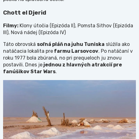
Chott el Djerid
Filmy:
Klony útočia (Epizóda II), Pomsta Sithov (Epizóda
III), Nová nádej (Epizóda IV)
Táto obrovská
soľná pláň na juhu Tuniska
slúžila ako
natáčacia lokalita pre
farmu Larsovcov
. Po natáčaní v
roku 1977 bola zbúraná, no pri prequeloch ju znovu
postavili. Dnes je
jednou z hlavných atrakcií pre
fanúšikov Star Wars
.