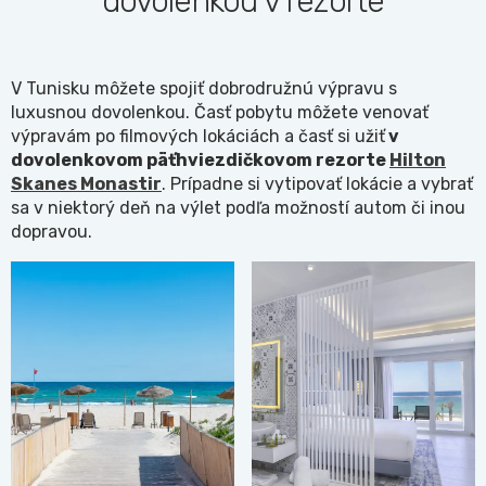
dovolenkou v rezorte
V Tunisku môžete spojiť dobrodružnú výpravu s
luxusnou dovolenkou. Časť pobytu môžete venovať
výpravám po filmových lokáciách a časť si užiť
v
dovolenkovom päťhviezdičkovom rezorte
Hilton
Skanes Monastir
. Prípadne si vytipovať lokácie a vybrať
sa v niektorý deň na výlet podľa možností autom či inou
dopravou.