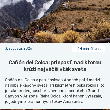
3. augusta, 2026
4
min. čítania
Cañón del Colca: priepasť, nad ktorou
krúži najväčší vták sveta
Cañón del Colca v peruánskych Andách patrí medzi
najhlbšie kaňony sveta. Tri kilometre hlboká roklina, to
je takmer dvojnásobok slávneho amerického Grand
Canyon v Arizone. Rieka Colca, ktorá kaňon vyrezala,
je jedným z pramenných tokov Amazonky.