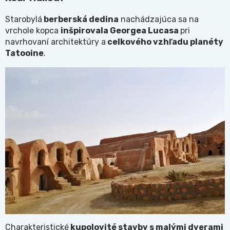
Starobylá
berberská dedina
nachádzajúca sa na
vrchole kopca
inšpirovala Georgea Lucasa
pri
navrhovaní architektúry a
celkového vzhľadu planéty
Tatooine
.
Charakteristické
kupolovité stavby s malými dverami