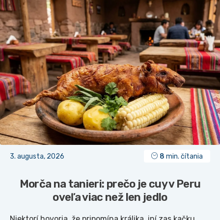
3. augusta, 2026
8
min. čítania
Morča na tanieri: prečo je cuy v Peru
oveľa viac než len jedlo
Niektorí hovoria, že pripomína králika, iní zas kačku