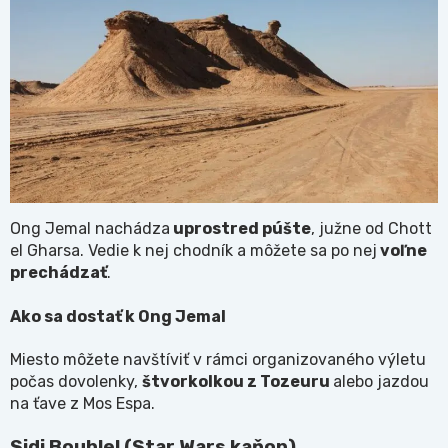
Ong Jemal nachádza
uprostred púšte
, južne od Chott
el Gharsa. Vedie k nej chodník a môžete sa po nej
voľne
prechádzať
.
Ako sa dostať k Ong Jemal
Miesto môžete navštíviť v rámci organizovaného výletu
počas dovolenky,
štvorkolkou z Tozeuru
alebo jazdou
na ťave z Mos Espa.
Sidi Bouhlel (Star Wars kaňon)