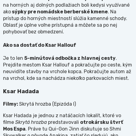
na horných aj dolných podlažiach boli kedysi využívané
ako
sýpky pre nomádske berberské kmene
. Na
prístup do horných miestností slúžia kamenné schody.
Oblasť je úplne voľne prístupná a môžete sa po nej
pohybovať bez obmedzení.
Ako sa dostať do Ksar Hallouf
Je to len
5-minútová odbočka z hlavnej cesty
.
Prejdite mestom Ksar Hallouf a pokračujte po ceste, kým
neuvidíte stavby na vrchole kopca. Pokračujte autom až
na vrchol, kde sa nachádza niekoľko parkovacích miest.
Ksar Hadada
Filmy:
Skrytá hrozba (Epizóda I)
Ksar Hadada je jednou z natáčacích lokalít, ktoré vo
filme
Skrytá hrozba
predstavovali
otrokársku štvrť
Mos Espa
. Práve tu Qui-Gon Jinn diskutuje so Shmi
Skywalker o pôvode Anakina, zatiaľ čo sledujú, ako