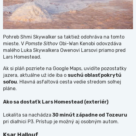
Pohreb Shmi Skywalker sa taktiež odohráva na tomto
mieste. V
Pomste Sithov
Obi-Wan Kenobi odovzdáva
malého Luka Skywalkera Owenovi Larsovi priamo pred
Lars Homestead.
Ak si pláň pozriete na Google Maps, uvidíte pozostatky
jazera, aktuálne už ide iba o
suchú oblasť pokrytú
soľou
. Hlavná asfaltová cesta vedie stredom soľnej
pláne.
Ako sa dostať k Lars Homestead (exteriér)
Lokalita sa nachádza
30 minút západne od Tozeuru
pri diaľnici P3. Prístup je možný aj osobným autom.
Ksar Hallouf