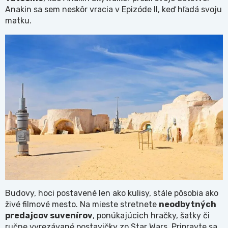
Anakin sa sem neskôr vracia v Epizóde II, keď hľadá svoju
matku.
Budovy, hoci postavené len ako kulisy, stále pôsobia ako
živé filmové mesto. Na mieste stretnete
neodbytných
predajcov suvenírov
, ponúkajúcich hračky, šatky či
ručne vyrezávané postavičky zo Star Wars. Pripravte sa