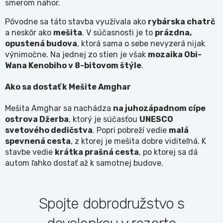
smerom nahor.
Pôvodne sa táto stavba využívala ako
rybárska chatrč
a neskôr ako
mešita
. V súčasnosti je to
prázdna,
opustená budova
, ktorá sama o sebe nevyzerá nijak
výnimočne. Na jednej zo stien je však
mozaika Obi-
Wana Kenobiho v 8-bitovom štýle
.
Ako sa dostať k Mešite Amghar
Mešita Amghar sa nachádza
na juhozápadnom cípe
ostrova Džerba
, ktorý je súčasťou
UNESCO
svetového dedičstva
. Popri pobreží vedie
malá
spevnená cesta
, z ktorej je mešita dobre viditeľná. K
stavbe vedie
krátka prašná cesta
, po ktorej sa dá
autom ľahko dostať až k samotnej budove.
Spojte dobrodružstvo s