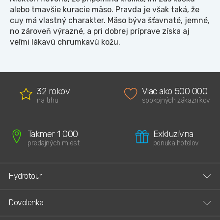
alebo tmavšie kuracie mäso. Pravda je však taká, že
cuy má vlastný charakter. Mäso býva šťavnaté, jemné,
no zároveň výrazné, a pri dobrej príprave získa aj
veľmi lákavú chrumkavú kožu.
32 rokov
Viac ako 500 000
na trhu
spokojných zákazníkov
Takmer 1 000
Exkluzívna
predajných miest
ponuka hotelov
Hydrotour
Dovolenka