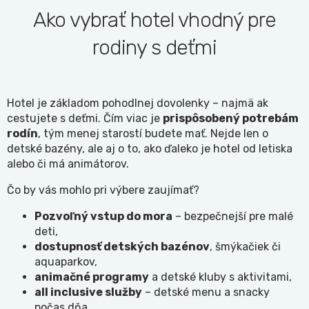
Ako vybrať hotel vhodný pre
rodiny s deťmi
Hotel je základom pohodlnej dovolenky – najmä ak
cestujete s deťmi. Čím viac je
prispôsobený potrebám
rodín
, tým menej starostí budete mať. Nejde len o
detské bazény, ale aj o to, ako ďaleko je hotel od letiska
alebo či má animátorov.
Čo by vás mohlo pri výbere zaujímať?
Pozvoľný vstup do mora
– bezpečnejší pre malé
deti,
dostupnosť detských bazénov
, šmýkačiek či
aquaparkov,
animačné programy
a detské kluby s aktivitami,
all inclusive služby
– detské menu a snacky
počas dňa,