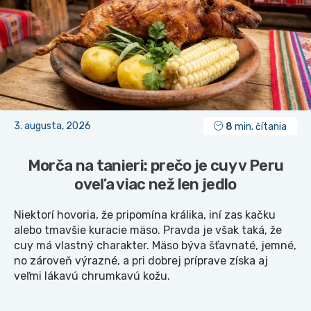
3. augusta, 2026
8
min. čítania
Morča na tanieri: prečo je cuy v Peru
oveľa viac než len jedlo
Niektorí hovoria, že pripomína králika, iní zas kačku
alebo tmavšie kuracie mäso. Pravda je však taká, že
cuy má vlastný charakter. Mäso býva šťavnaté, jemné,
no zároveň výrazné, a pri dobrej príprave získa aj
veľmi lákavú chrumkavú kožu.