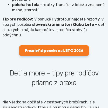
poloha hotela
– krátky transfer z letiska znamená
menej starostí.
Tip pre rodičov:
V ponuke Hydrotour nájdete rezorty, v
ktorých pôsobia
slovenskí animátori Klubu Leto
– deti
si tu rýchlo nájdu kamarátov a rodičia si chvíľu
oddýchnu.
Prezrieť si ponuku na LETO 2026
Deti a more – tipy pre rodičov
priamo z praxe
Nie všetko sa dočítate v cestovných brožúrach, ale
skúsenosti rodičov, ktorí už pri mori s deťmi boli, sú na