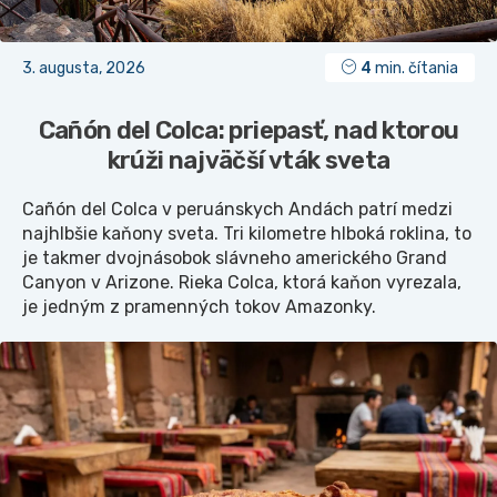
3. augusta, 2026
4
min. čítania
Cañón del Colca: priepasť, nad ktorou
krúži najväčší vták sveta
Cañón del Colca v peruánskych Andách patrí medzi
najhlbšie kaňony sveta. Tri kilometre hlboká roklina, to
je takmer dvojnásobok slávneho amerického Grand
Canyon v Arizone. Rieka Colca, ktorá kaňon vyrezala,
je jedným z pramenných tokov Amazonky.