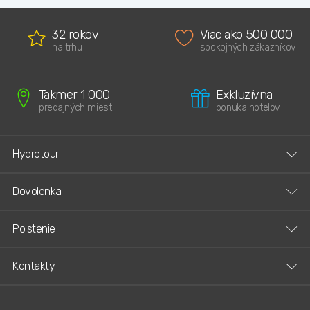
32 rokov
Viac ako 500 000
na trhu
spokojných zákazníkov
Takmer 1 000
Exkluzívna
predajných miest
ponuka hotelov
Hydrotour
Dovolenka
Poistenie
Kontakty