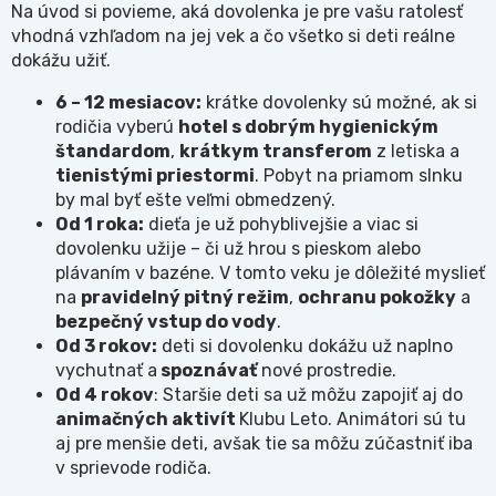
Na úvod si povieme, aká dovolenka je pre vašu ratolesť
vhodná vzhľadom na jej vek a čo všetko si deti reálne
dokážu užiť.
6 – 12 mesiacov:
krátke dovolenky sú možné, ak si
rodičia vyberú
hotel s dobrým hygienickým
štandardom
,
krátkym transferom
z letiska a
tienistými priestormi
. Pobyt na priamom slnku
by mal byť ešte veľmi obmedzený.
Od 1 roka:
dieťa je už pohyblivejšie a viac si
dovolenku užije – či už hrou s pieskom alebo
plávaním v bazéne. V tomto veku je dôležité myslieť
na
pravidelný pitný režim
,
ochranu pokožky
a
bezpečný vstup do vody
.
Od 3 rokov:
deti si dovolenku dokážu už naplno
vychutnať a
spoznávať
nové prostredie.
Od 4 rokov
: Staršie deti sa už môžu zapojiť aj do
animačných aktivít
Klubu Leto. Animátori sú tu
aj pre menšie deti, avšak tie sa môžu zúčastniť iba
v sprievode rodiča.