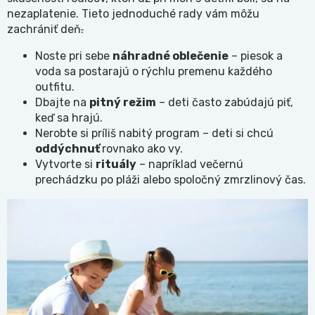
nezaplatenie. Tieto jednoduché rady vám môžu
zachrániť deň
.
Noste pri sebe
náhradné oblečenie
– piesok a
voda sa postarajú o rýchlu premenu každého
outfitu.
Dbajte na
pitný režim
– deti často zabúdajú piť,
keď sa hrajú.
Nerobte si príliš nabitý program – deti si chcú
oddýchnuť
rovnako ako vy.
Vytvorte si
rituály
– napríklad večernú
prechádzku po pláži alebo spoločný zmrzlinový čas.