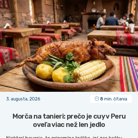
3. augusta, 2026
8
min. čítania
Morča na tanieri: prečo je cuy v Peru
oveľa viac než len jedlo