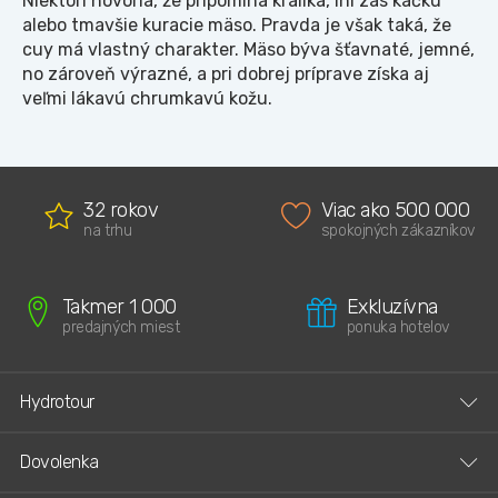
Niektorí hovoria, že pripomína králika, iní zas kačku
alebo tmavšie kuracie mäso. Pravda je však taká, že
cuy má vlastný charakter. Mäso býva šťavnaté, jemné,
no zároveň výrazné, a pri dobrej príprave získa aj
veľmi lákavú chrumkavú kožu.
32 rokov
Viac ako 500 000
na trhu
spokojných zákazníkov
Takmer 1 000
Exkluzívna
predajných miest
ponuka hotelov
Hydrotour
Dovolenka