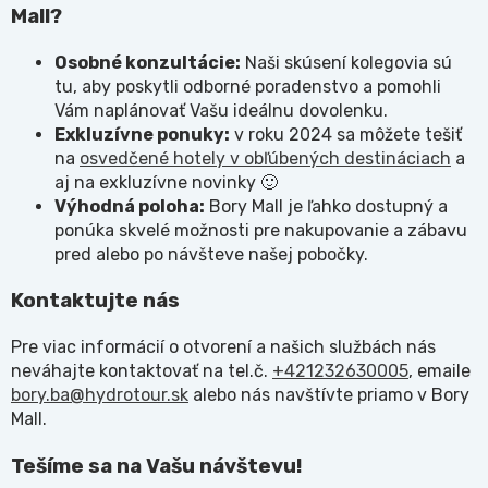
Mall?
Osobné konzultácie:
Naši skúsení kolegovia sú
tu, aby poskytli odborné poradenstvo a pomohli
Vám naplánovať Vašu ideálnu dovolenku.
Exkluzívne ponuky:
v roku 2024 sa môžete tešiť
na
osvedčené hotely v obľúbených destináciach
a
aj na exkluzívne novinky 🙂
Výhodná poloha:
Bory Mall je ľahko dostupný a
ponúka skvelé možnosti pre nakupovanie a zábavu
pred alebo po návšteve našej pobočky.
Kontaktujte nás
Pre viac informácií o otvorení a našich službách nás
neváhajte kontaktovať na tel.č.
+421232630005
, emaile
bory.ba@hydrotour.sk
alebo nás navštívte priamo v Bory
Mall.
Tešíme sa na Vašu návštevu!