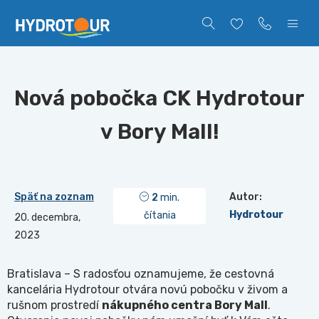
Nová pobočka CK Hydrotour
v Bory Mall!
Späť na zoznam
Autor:
2
min.
Hydrotour
čítania
20. decembra,
2023
Bratislava – S radosťou oznamujeme, že cestovná
kancelária Hydrotour otvára novú pobočku v živom a
rušnom prostredí
nákupného centra Bory Mall
.