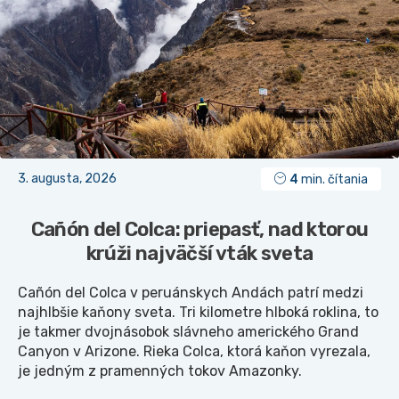
3. augusta, 2026
4
min. čítania
Cañón del Colca: priepasť, nad ktorou
krúži najväčší vták sveta
Cañón del Colca v peruánskych Andách patrí medzi
najhlbšie kaňony sveta. Tri kilometre hlboká roklina, to
je takmer dvojnásobok slávneho amerického Grand
Canyon v Arizone. Rieka Colca, ktorá kaňon vyrezala,
je jedným z pramenných tokov Amazonky.