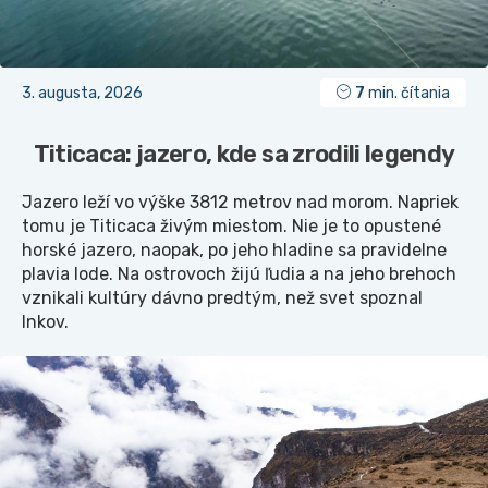
3. augusta, 2026
7
min. čítania
Titicaca: jazero, kde sa zrodili legendy
Jazero leží vo výške 3812 metrov nad morom. Napriek
tomu je Titicaca živým miestom. Nie je to opustené
horské jazero, naopak, po jeho hladine sa pravidelne
plavia lode. Na ostrovoch žijú ľudia a na jeho brehoch
vznikali kultúry dávno predtým, než svet spoznal
Inkov.