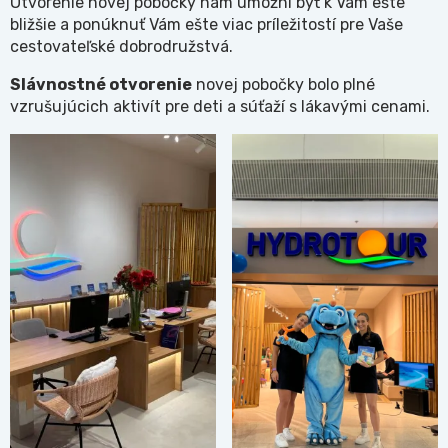
Otvorenie novej pobočky nám umožní byť k Vám ešte
bližšie a ponúknuť Vám ešte viac príležitostí pre Vaše
cestovateľské dobrodružstvá.
Slávnostné otvorenie
novej pobočky bolo plné
vzrušujúcich aktivít pre deti a súťaží s lákavými cenami.