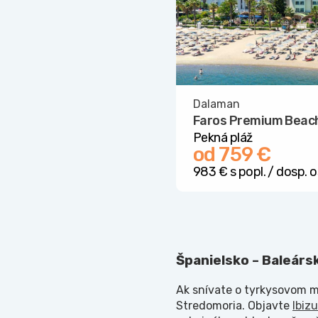
Dalaman
Faros Premium Beac
Pekná pláž
od 759 €
983 € s popl. / dosp. o
Španielsko – Baleársk
Ak snívate o tyrkysovom m
Stredomoria. Objavte
Ibizu