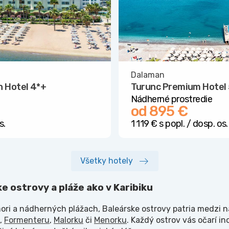
Dalaman
h Hotel
4*
+
Turunc Premium Hotel
Nádherné prostredie
od 895 €
s.
1 119 € s popl. / dosp. os.
Všetky hotely
e ostrovy a pláže ako v Karibiku
ori a nádherných plážach, Baleárske ostrovy patria medzi n
,
Formenteru
,
Malorku
či
Menorku
. Každý ostrov vás očarí i