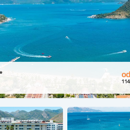
*
od
1 14