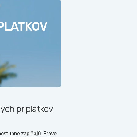
ÍPLATKOV
ých príplatkov
postupne zapĺňajú. Práve