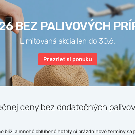
26 BEZ PALIVOVÝCH PR
Limitovaná akcia len do 30.6.
Prezrieť si ponuku
čnej ceny bez dodatočných palivov
e blíži a mnohé obľúbené hotely či prázdninové termíny sa 