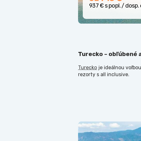
937 € s popl. / dosp. 
Turecko – obľúbené al
Turecko
je ideálnou voľbou
rezorty s all inclusive.