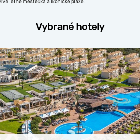
ivé letné mestečká a ikonické pláže.
Vybrané hotely