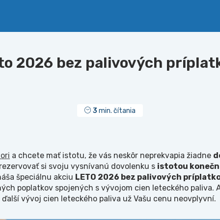
to 2026 bez palivových príplat
3
min. čítania
ori
a chcete mať istotu, že vás neskôr neprekvapia žiadne
d
 rezervovať si svoju vysnívanú dovolenku s
istotou konečn
náša špeciálnu akciu
LETO 2026 bez palivových príplatk
ch poplatkov spojených s vývojom cien leteckého paliva. A
, ďalší vývoj cien leteckého paliva už Vašu cenu neovplyvní.