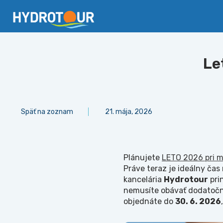
Le
Späť na zoznam
21. mája, 2026
Plánujete
LETO 2026 pri m
Práve teraz je ideálny čas
kancelária
Hydrotour
pri
nemusíte obávať dodatočný
objednáte do
30. 6. 2026