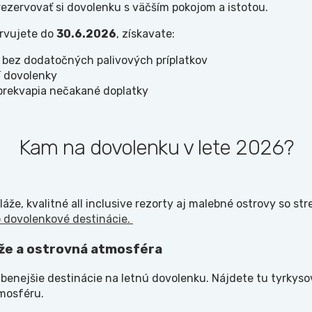
 rezervovať si dovolenku s väčším pokojom a istotou.
ervujete do
30.6.2026
, získavate:
 bez dodatočných palivových príplatkov
í dovolenky
eprekvapia nečakané doplatky
Kam na dovolenku v lete 2026?
láže, kvalitné all inclusive rezorty aj malebné ostrovy so 
 dovolenkové destinácie.
áže a ostrovná atmosféra
benejšie destinácie na letnú dovolenku. Nájdete tu tyrkyso
mosféru.