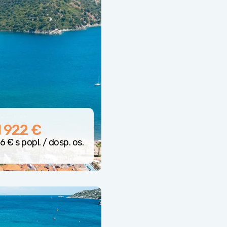
 922 €
6 € s popl. / dosp. os.