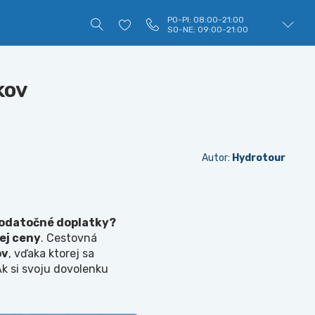
PO-PI: 08:00-21:00
SO-NE: 09:00-21:00
kov
Autor:
Hydrotour
odatočné doplatky?
ej ceny
. Cestovná
ov
, vďaka ktorej sa
k si svoju dovolenku