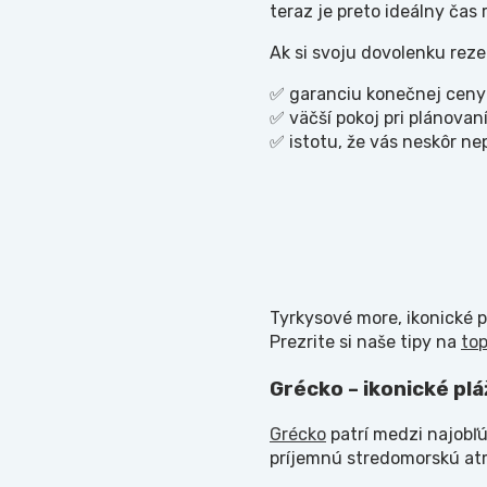
teraz je preto ideálny čas
Ak si svoju dovolenku rez
✅ garanciu konečnej ceny
✅ väčší pokoj pri plánovan
✅ istotu, že vás neskôr n
Tyrkysové more, ikonické p
Prezrite si naše tipy na
top
Grécko – ikonické pl
Grécko
patrí medzi najobľú
príjemnú stredomorskú at