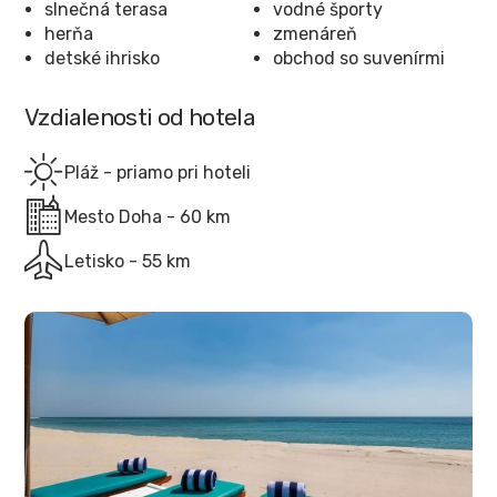
slnečná terasa
vodné športy
herňa
zmenáreň
detské ihrisko
obchod so suvenírmi
Vzdialenosti od hotela
Pláž - priamo pri hoteli
Mesto Doha - 60 km
Letisko - 55 km