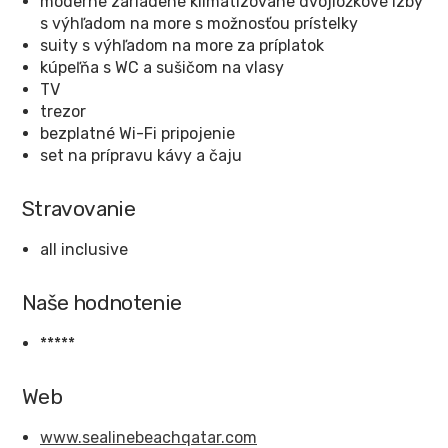
moderne zariadené klimatizované dvojlôžkové izby
s výhľadom na more s možnosťou prístelky
suity s výhľadom na more za príplatok
kúpeľňa s WC a sušičom na vlasy
TV
trezor
bezplatné Wi-Fi pripojenie
set na prípravu kávy a čaju
Stravovanie
all inclusive
Naše hodnotenie
*****
Web
www.sealinebeachqatar.com