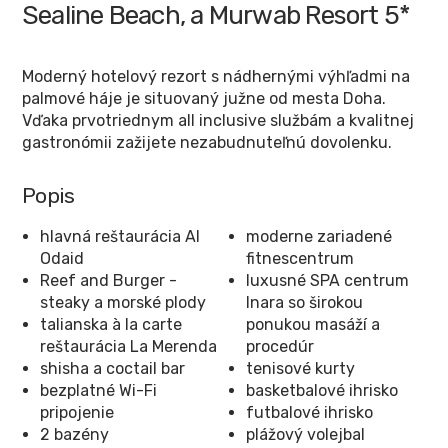
Sealine Beach, a Murwab Resort
5*
Moderný hotelový rezort s nádhernými výhľadmi na
palmové háje je situovaný južne od mesta Doha.
Vďaka prvotriednym all inclusive službám a kvalitnej
gastronómii zažijete nezabudnuteľnú dovolenku.
Popis
hlavná reštaurácia Al
moderne zariadené
Odaid
fitnescentrum
Reef and Burger -
luxusné SPA centrum
steaky a morské plody
Inara so širokou
talianska à la carte
ponukou masáží a
reštaurácia La Merenda
procedúr
shisha a coctail bar
tenisové kurty
bezplatné Wi-Fi
basketbalové ihrisko
pripojenie
futbalové ihrisko
2 bazény
plážový volejbal