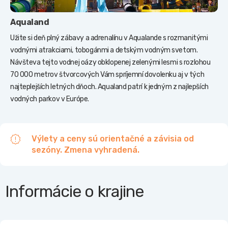
Aqualand
Užite si deň plný zábavy a adrenalínu v Aqualande s rozmanitými
vodnými atrakciami, tobogánmi a detským vodným svetom.
Návšteva tejto vodnej oázy obklopenej zelenými lesmi s rozlohou
70 000 metrov štvorcových Vám spríjemní dovolenku aj v tých
najteplejších letných dňoch. Aqualand patrí k jedným z najlepších
vodných parkov v Európe.
Výlety a ceny sú orientačné a závisia od
sezóny. Zmena vyhradená.
Informácie o krajine