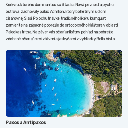
Kerkyru, ktorého dominantou sú Stará a Nová pevnosť a pýchu
ostrova, zachovalý palác Achillion, ktorý bol letným sídlom
cisárovnej Sissi. Po ochutnávke tradičného likéru kumquat
zamierite na západné pobrežie do ortodoxného kláštora v oblasti
Paleokastritsa. Na záver vás očarí unikátny pohľad na pobrežie
zdobené očarujúcimi zálivmi a jaskyňami z vyhliadky Bella Vista.
Paxos a Antipaxos