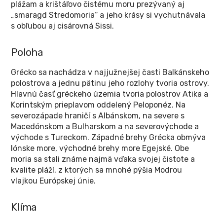
plážam a krištáľovo čistému moru prezývaný aj
„smaragd Stredomoria“ a jeho krásy si vychutnávala
s obľubou aj cisárovná Sissi.
Poloha
Grécko sa nachádza v najjužnejšej časti Balkánskeho
polostrova a jednu pätinu jeho rozlohy tvoria ostrovy.
Hlavnú časť gréckeho územia tvoria polostrov Atika a
Korintským prieplavom oddelený Peloponéz. Na
severozápade hraničí s Albánskom, na severe s
Macedónskom a Bulharskom a na severovýchode a
východe s Tureckom. Západné brehy Grécka obmýva
Iónske more, východné brehy more Egejské. Obe
moria sa stali známe najmä vďaka svojej čistote a
kvalite pláží, z ktorých sa mnohé pýšia Modrou
vlajkou Európskej únie.
Klíma