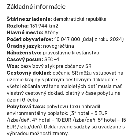
Základné informácie
Štátne zriadenie:
demokratická republika
Rozloha:
131 944 km2
Hlavné mesto:
Atény
Počet obyvateľov:
10 047 800 (údaj z roku 2024)
Úradný jazyk:
novogréčtina
Náboženstvo:
pravoslávne kresťanstvo
Časový posun:
SEČ+1
Víza:
bezvízový styk pre občanov SR
Cestovný doklad:
občania SR môžu vstupovať na
územie krajiny s platným cestovným dokladom •
všetci občania vrátane maloletých detí musia mať
vlastný cestovný doklad, platný v čase pobytu na
území Grécka
Pobytová taxa:
pobytovú taxu nahradil
environmentálny poplatok: (3* hotel – 5 EUR
/izba/deň, 4* hotel – 10 EUR /izba/deň, 5* hotel – 15
EUR /izba/deň). Deklarované sadzby sú uvádzané s
výhradou možnosti zmeny.