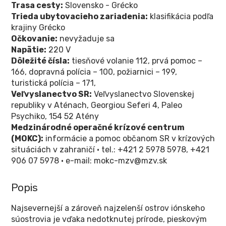
Trasa cesty:
Slovensko - Grécko
Trieda ubytovacieho zariadenia:
klasifikácia podľa
krajiny Grécko
Očkovanie:
nevyžaduje sa
Napätie:
220 V
Dôležité čísla:
tiesňové volanie 112, prvá pomoc –
166, dopravná polícia – 100, požiarnici – 199,
turistická polícia – 171,
Veľvyslanectvo SR:
Veľvyslanectvo Slovenskej
republiky v Aténach, Georgiou Seferi 4, Paleo
Psychiko, 154 52 Atény
Medzinárodné operačné krízové centrum
(MOKC):
informácie a pomoc občanom SR v krízových
situáciách v zahraničí • tel.: +421 2 5978 5978, +421
906 07 5978 • e-mail: mokc-mzv@mzv.sk
Popis
Najsevernejší a zároveň najzelenší ostrov iónskeho
súostrovia je vďaka nedotknutej prírode, pieskovým