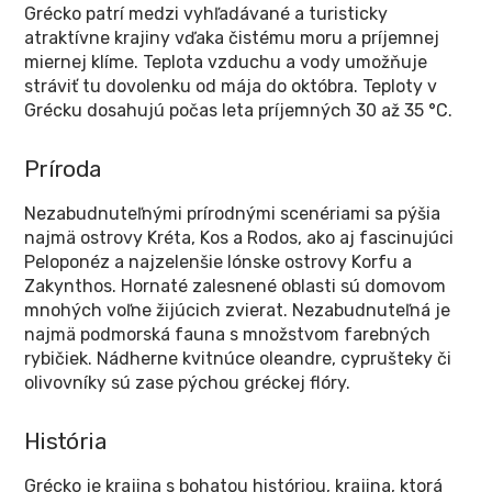
Grécko patrí medzi vyhľadávané a turisticky
atraktívne krajiny vďaka čistému moru a príjemnej
miernej klíme. Teplota vzduchu a vody umožňuje
stráviť tu dovolenku od mája do októbra. Teploty v
Grécku dosahujú počas leta príjemných 30 až 35 °C.
Príroda
Nezabudnuteľnými prírodnými scenériami sa pýšia
najmä ostrovy Kréta, Kos a Rodos, ako aj fascinujúci
Peloponéz a najzelenšie Iónske ostrovy Korfu a
Zakynthos. Hornaté zalesnené oblasti sú domovom
mnohých voľne žijúcich zvierat. Nezabudnuteľná je
najmä podmorská fauna s množstvom farebných
rybičiek. Nádherne kvitnúce oleandre, cyprušteky či
olivovníky sú zase pýchou gréckej flóry.
História
Grécko je krajina s bohatou históriou, krajina, ktorá