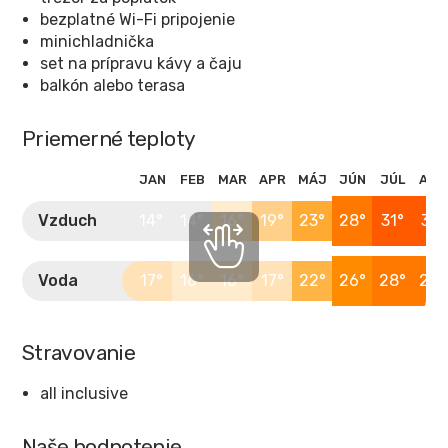
bezplatné Wi-Fi pripojenie
minichladnička
set na prípravu kávy a čaju
balkón alebo terasa
Priemerné teploty
JAN
FEB
MAR
APR
MÁJ
JÚN
JÚL
AUG
Vzduch
14°
14°
16°
19°
23°
28°
31°
31°
Voda
17°
16°
16°
17°
22°
26°
28°
28°
Stravovanie
all inclusive
Naše hodnotenie