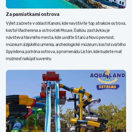
Za pamiatkami ostrova
Výlet začnete v oblasti Kanoni, kde navštívite top atrakcie ostrova,
kostol Vlacherena a ostrovček Mouse. Ďalšou zastávkou je
návšteva hlavného mesta, kde uvidíte Starú a Novú pevnosť,
múzeum ázijského umenia, archeologické múzeum, kostol svätého
Spyridona, patróna ostrova, a promenádu Liston, kde budete mať
možnosť nakúpiť suveníry.