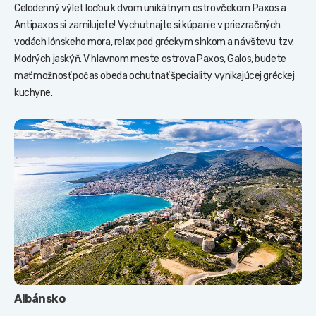
Celodenný výlet loďou k dvom unikátnym ostrovčekom Paxos a
Antipaxos si zamilujete! Vychutnajte si kúpanie v priezračných
vodách Iónskeho mora, relax pod gréckym slnkom a návštevu tzv.
Modrých jaskýň. V hlavnom meste ostrova Paxos, Galos, budete
mať možnosť počas obeda ochutnať špeciality vynikajúcej gréckej
kuchyne.
Albánsko