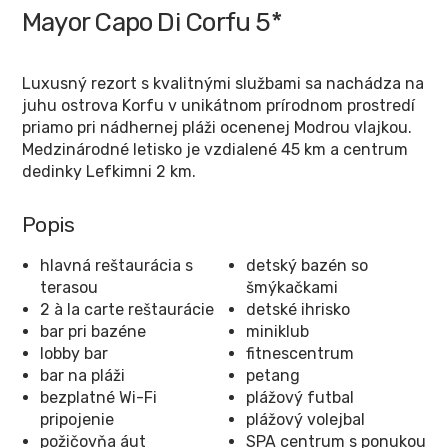
Mayor Capo Di Corfu
5*
Luxusný rezort s kvalitnými službami sa nachádza na
juhu ostrova Korfu v unikátnom prírodnom prostredí
priamo pri nádhernej pláži ocenenej Modrou vlajkou.
Medzinárodné letisko je vzdialené 45 km a centrum
dedinky Lefkimni 2 km.
Popis
hlavná reštaurácia s
detský bazén so
terasou
šmýkačkami
2 à la carte reštaurácie
detské ihrisko
bar pri bazéne
miniklub
lobby bar
fitnescentrum
bar na pláži
petang
bezplatné Wi-Fi
plážový futbal
pripojenie
plážový volejbal
požičovňa áut
SPA centrum s ponukou