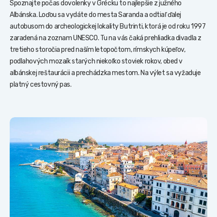
Spoznajte počas dovolenky v Grécku to najlepšie z južného
Albánska. Loďou sa vydáte do mesta Saranda a odtiaľ ďalej
autobusom do archeologickej lokality Butrinti, ktorá je od roku 1997
zaradená na zoznam UNESCO. Tu na vás čaká prehliadka divadla z
tretieho storočia pred naším letopočtom, rímskych kúpeľov,
podlahových mozaík starých niekoľko stoviek rokov, obed v
albánskej reštaurácii a prechádzka mestom. Na výlet sa vyžaduje
platný cestovný pas.