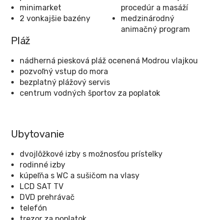
minimarket
procedúr a masáží
2 vonkajšie bazény
medzinárodný
animačný program
Pláž
nádherná piesková pláž ocenená Modrou vlajkou
pozvoľný vstup do mora
bezplatný plážový servis
centrum vodných športov za poplatok
Ubytovanie
dvojlôžkové izby s možnosťou prístelky
rodinné izby
kúpeľňa s WC a sušičom na vlasy
LCD SAT TV
DVD prehrávač
telefón
trezor za poplatok