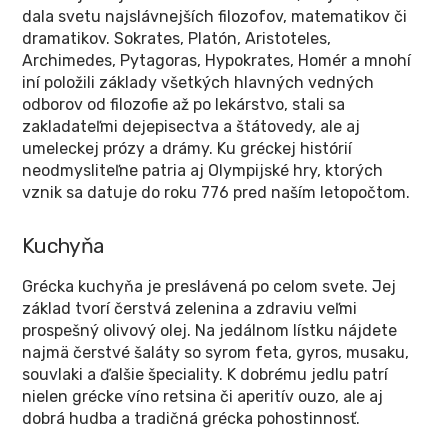
dala svetu najslávnejších filozofov, matematikov či
dramatikov. Sokrates, Platón, Aristoteles,
Archimedes, Pytagoras, Hypokrates, Homér a mnohí
iní položili základy všetkých hlavných vedných
odborov od filozofie až po lekárstvo, stali sa
zakladateľmi dejepisectva a štátovedy, ale aj
umeleckej prózy a drámy. Ku gréckej histórií
neodmysliteľne patria aj Olympijské hry, ktorých
vznik sa datuje do roku 776 pred naším letopočtom.
Kuchyňa
Grécka kuchyňa je preslávená po celom svete. Jej
základ tvorí čerstvá zelenina a zdraviu veľmi
prospešný olivový olej. Na jedálnom lístku nájdete
najmä čerstvé šaláty so syrom feta, gyros, musaku,
souvlaki a ďalšie špeciality. K dobrému jedlu patrí
nielen grécke víno retsina či aperitív ouzo, ale aj
dobrá hudba a tradičná grécka pohostinnosť.