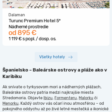
Dalaman
Turunc Premium Hotel
5*
Nádherné prostredie
od 895 €
1 119 € s popl. / dosp. os.
Všetky hotely
Španielsko – Baleárske ostrovy a pláže ako v
Karibiku
Ak snívate o tyrkysovom mori a nádherných plážach,
Baleárske ostrovy patria medzi najkrajšie miesta
Stredomoria. Objavte
Ibizu
,
Formenteru
,
Malorku
či
Menorku
. Každý ostrov vás očarí inou atmosférou – od
pokojného oddychu až po živé letné mestečká a ikonické