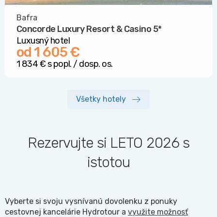
Bafra
Concorde Luxury Resort & Casino
5*
Luxusný hotel
od 1 605 €
1 834 € s popl. / dosp. os.
Všetky hotely
Rezervujte si LETO 2026 s
istotou
Vyberte si svoju vysnívanú dovolenku z ponuky
cestovnej kancelárie Hydrotour a
využite možnosť