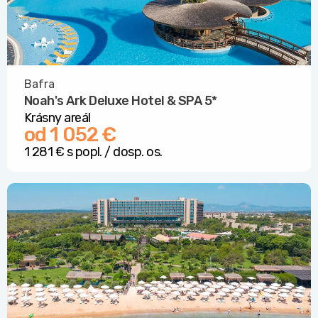
Bafra
Noah's Ark Deluxe Hotel & SPA
5*
Krásny areál
od 1 052 €
1 281 € s popl. / dosp. os.