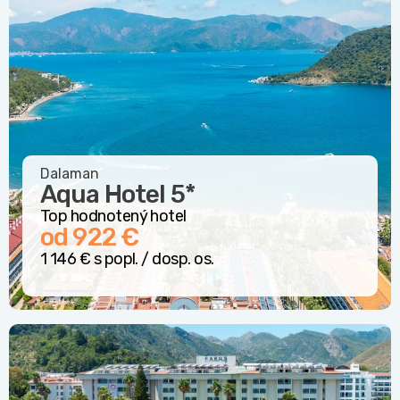
Dalaman
Aqua Hotel
5*
Top hodnotený hotel
od 922 €
1 146 € s popl. / dosp. os.