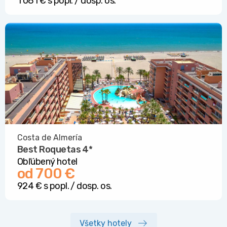
1 081 € s popl. / dosp. os.
Costa de Almería
Best Roquetas
4*
Obľúbený hotel
od 700 €
924 € s popl. / dosp. os.
Všetky hotely