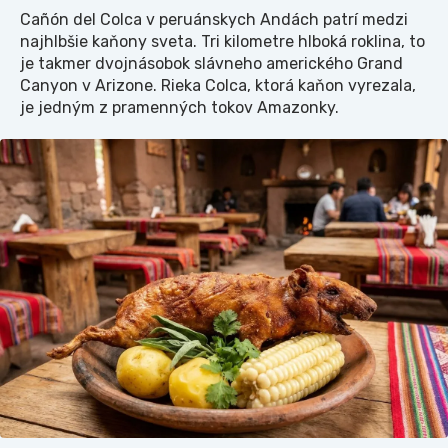
Cañón del Colca v peruánskych Andách patrí medzi
najhlbšie kaňony sveta. Tri kilometre hlboká roklina, to
je takmer dvojnásobok slávneho amerického Grand
Canyon v Arizone. Rieka Colca, ktorá kaňon vyrezala,
je jedným z pramenných tokov Amazonky.