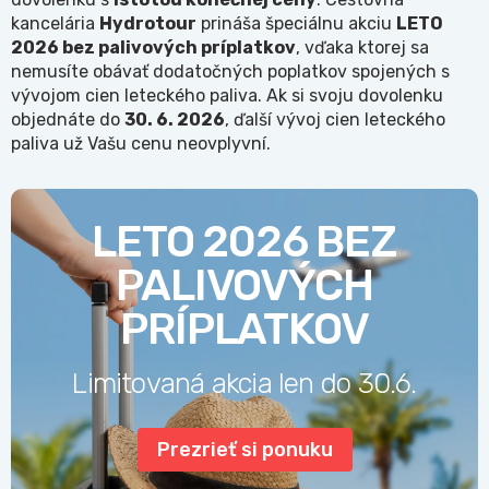
kancelária
Hydrotour
prináša špeciálnu akciu
LETO
2026 bez palivových príplatkov
, vďaka ktorej sa
nemusíte obávať dodatočných poplatkov spojených s
vývojom cien leteckého paliva. Ak si svoju dovolenku
objednáte do
30. 6. 2026
, ďalší vývoj cien leteckého
paliva už Vašu cenu neovplyvní.
LETO 2026 BEZ
PALIVOVÝCH
PRÍPLATKOV
Limitovaná akcia len do 30.6.
Prezrieť si ponuku