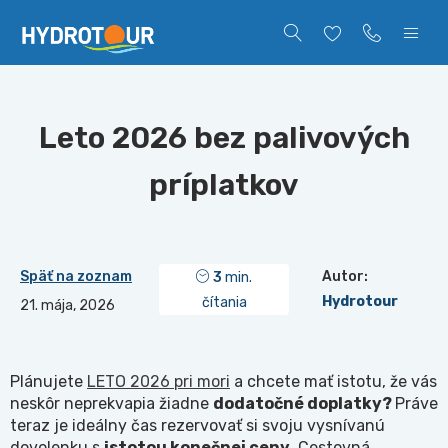
Leto 2026 bez palivových
príplatkov
Späť na zoznam
Autor:
3
min.
Hydrotour
čítania
21. mája, 2026
Plánujete
LETO 2026 pri mori
a chcete mať istotu, že vás
neskôr neprekvapia žiadne
dodatočné doplatky?
Práve
teraz je ideálny čas rezervovať si svoju vysnívanú
dovolenku s
istotou konečnej ceny
. Cestovná