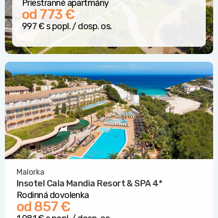
Priestranné apartmány
od 773 €
997 € s popl. / dosp. os.
Malorka
Insotel Cala Mandia Resort & SPA
4*
Rodinná dovolenka
od 857 €