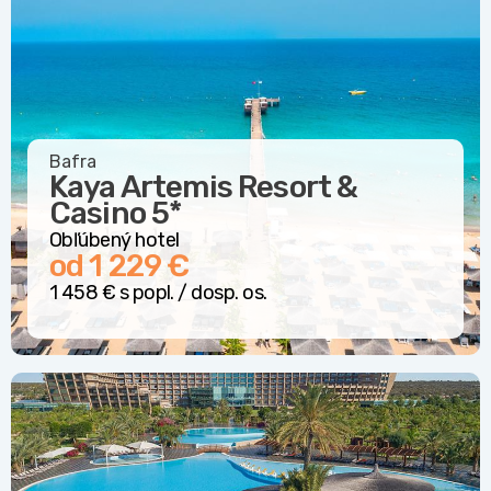
Bafra
Kaya Artemis Resort &
Casino
5*
Obľúbený hotel
od 1 229 €
1 458 € s popl. / dosp. os.