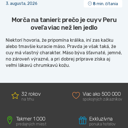
3. augusta, 2026
8
min. čítania
Morča na tanieri: prečo je cuy v Peru
oveľa viac než len jedlo
Niektorí hovoria, že pripomína králika, iní zas kačku
alebo tmavšie kuracie mäso. Pravda je však taká, že
cuy má vlastný charakter. Mäso býva šťavnaté, jemné,
no zároveň výrazné, a pri dobrej príprave získa aj
veľmi lákavú chrumkavú kožu.
32 rokov
Viac ako 500 000
na trhu
spokojných zákazníkov
Takmer 1 000
Exkluzívna
predajných miest
ponuka hotelov