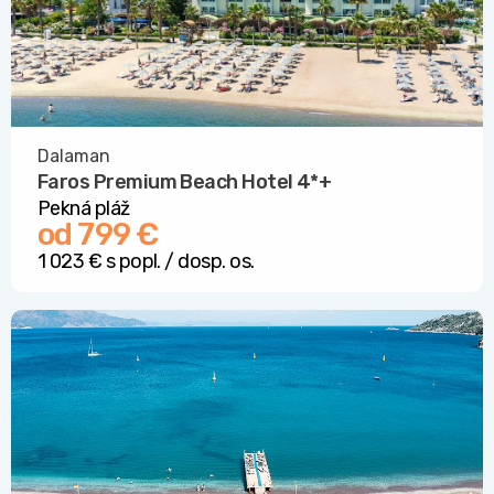
Dalaman
Faros Premium Beach Hotel
4*
+
Pekná pláž
od 799 €
1 023 € s popl. / dosp. os.